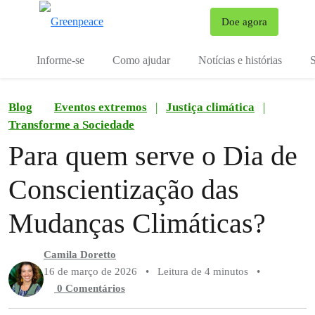
Mu
Doe agora
Menu
Informe-se
Como ajudar
Notícias e histórias
S
Blog
Eventos extremos
|
Justiça climática
|
Transforme a Sociedade
Para quem serve o Dia de
Conscientização das
Mudanças Climáticas?
Camila Doretto
16 de março de 2026
•
Leitura de 4 minutos
•
0 Comentários