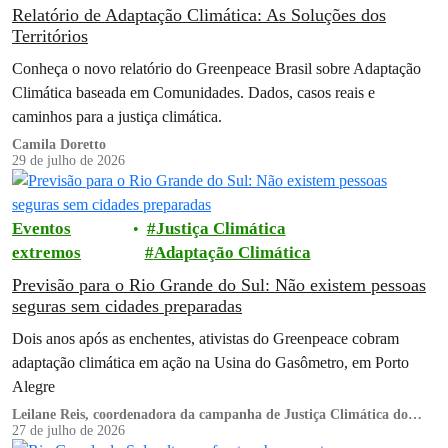
Relatório de Adaptação Climática: As Soluções dos
Territórios
Conheça o novo relatório do Greenpeace Brasil sobre Adaptação
Climática baseada em Comunidades. Dados, casos reais e
caminhos para a justiça climática.
Camila Doretto
29 de julho de 2026
Eventos
Justiça Climática
extremos
Adaptação Climática
Previsão para o Rio Grande do Sul: Não existem pessoas
seguras sem cidades preparadas
Dois anos após as enchentes, ativistas do Greenpeace cobram
adaptação climática em ação na Usina do Gasômetro, em Porto
Alegre
Leilane Reis, coordenadora da campanha de Justiça Climática do
Greenpeace Brasil
27 de julho de 2026