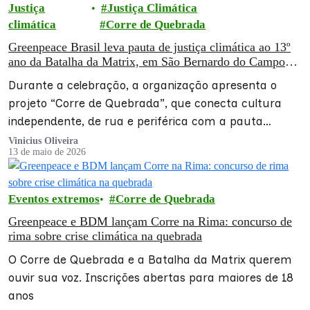
Justiça
Justiça Climática
climática
Corre de Quebrada
Greenpeace Brasil leva pauta de justiça climática ao 13º
ano da Batalha da Matrix, em São Bernardo do Campo
(SP)
Durante a celebração, a organização apresenta o
projeto “Corre de Quebrada”, que conecta cultura
independente, de rua e periférica com a pauta
climática;
Vinicius Oliveira
13 de maio de 2026
Eventos extremos
Corre de Quebrada
Greenpeace e BDM lançam Corre na Rima: concurso de
rima sobre crise climática na quebrada
O Corre de Quebrada e a Batalha da Matrix querem
ouvir sua voz. Inscrições abertas para maiores de 18
anos