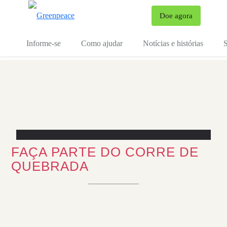
Mu
Doe agora
Menu
Informe-se
Como ajudar
Notícias e histórias
S
FAÇA PARTE DO CORRE DE
QUEBRADA