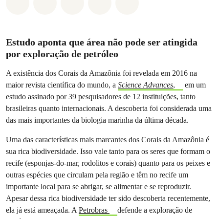
Compartilhado em Whatsapp
Compartilhado em Facebook
Compartilhado em Twitter
Compartilhe por Email
Compartilhe em Blue
Estudo aponta que área não pode ser atingida
por exploração de petróleo
A existência dos Corais da Amazônia foi revelada em 2016 na
maior revista científica do mundo, a
Science Advances
,
em um
estudo assinado por 39 pesquisadores de 12 instituições, tanto
brasileiras quanto internacionais. A descoberta foi considerada uma
das mais importantes da biologia marinha da última década.
Uma das características mais marcantes dos Corais da Amazônia é
sua rica biodiversidade. Isso vale tanto para os seres que formam o
recife (esponjas-do-mar, rodolitos e corais) quanto para os peixes e
outras espécies que circulam pela região e têm no recife um
importante local para se abrigar, se alimentar e se reproduzir.
Apesar dessa rica biodiversidade ter sido descoberta recentemente,
ela já está ameaçada. A
Petrobras
defende a exploração de