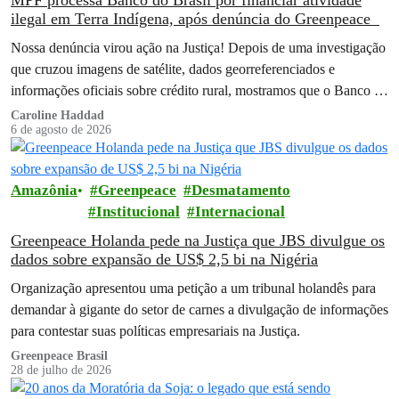
ilegal em Terra Indígena, após denúncia do Greenpeace
Nossa denúncia virou ação na Justiça! Depois de uma investigação
que cruzou imagens de satélite, dados georreferenciados e
informações oficiais sobre crédito rural, mostramos que o Banco do
Brasil financiou…
Caroline Haddad
6 de agosto de 2026
Amazônia
Greenpeace
Desmatamento
Institucional
Internacional
Greenpeace Holanda pede na Justiça que JBS divulgue os
dados sobre expansão de US$ 2,5 bi na Nigéria
Organização apresentou uma petição a um tribunal holandês para
demandar à gigante do setor de carnes a divulgação de informações
para contestar suas políticas empresariais na Justiça.
Greenpeace Brasil
28 de julho de 2026