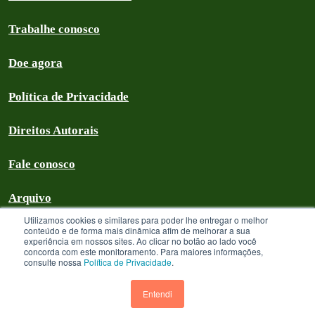
Trabalhe conosco
Doe agora
Política de Privacidade
Direitos Autorais
Fale conosco
Arquivo
Utilizamos cookies e similares para poder lhe entregar o melhor
conteúdo e de forma mais dinâmica afim de melhorar a sua
experiência em nossos sites. Ao clicar no botão ao lado você
concorda com este monitoramento. Para maiores informações,
Greenpeace Brasil 2026
consulte nossa
Política de Privacidade
.
Greenpeace Brasil - CNPJ 64.711.062/0001-94 - é uma Associação civil
sem fins lucrativos que goza de isenção com relação aos tributos federais
Entendi
devidos sobre suas receitas próprias. A menos que especificado o contrário,
os textos neste site estão licenciados sob uma licença CC-BY International