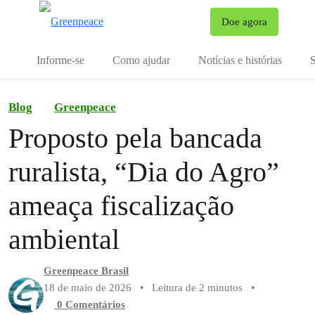
Mu
Doe agora
Menu
Informe-se
Como ajudar
Notícias e histórias
S
Blog
Greenpeace
Proposto pela bancada
ruralista, “Dia do Agro”
ameaça fiscalização
ambiental
Greenpeace Brasil
18 de maio de 2026
•
Leitura de 2 minutos
•
0 Comentários