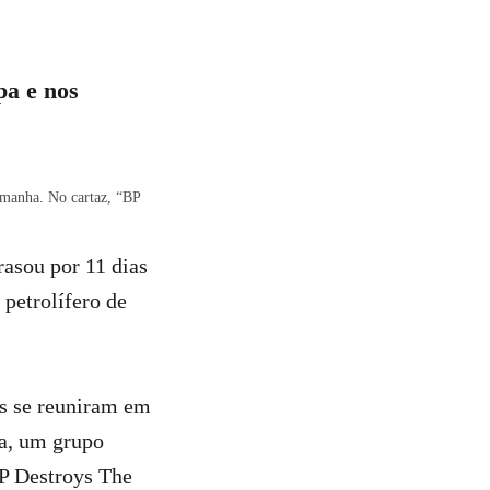
pa e nos
emanha. No cartaz, “BP
rasou por 11 dias
petrolífero de
as se reuniram em
a, um grupo
BP Destroys The