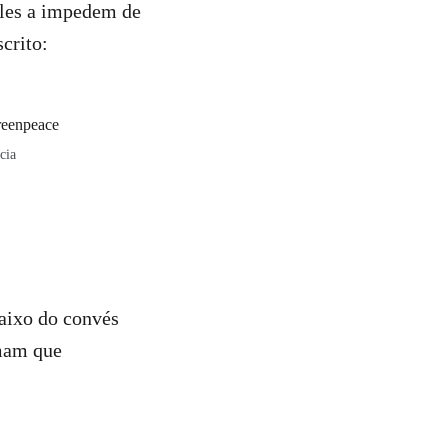
eles a impedem de
crito:
cia
aixo do convés
rmam que