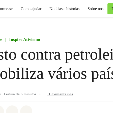
forme-se
Como ajudar
Notícias e histórias
Sobre nós
ce
|
Inspire Ativismo
sto contra petrole
biliza vários paí
•
Leitura de 6 minutos
•
1 Comentários
do em Whatsapp
rtilhado em Facebook
Compartilhado em Twitter
Compartilhe por Email
Compartilhe em Bluesky