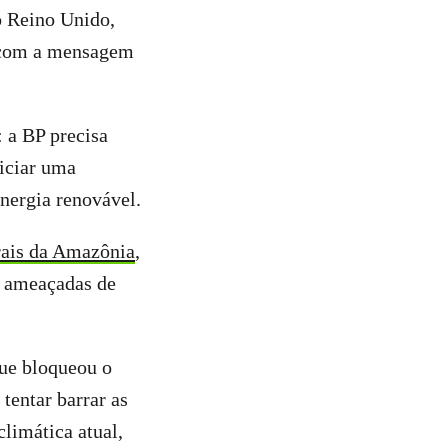
o Reino Unido,
s com a mensagem
 a BP precisa
niciar uma
energia renovável.
ais da Amazônia
,
s ameaçadas de
que bloqueou o
tentar barrar as
climática atual,