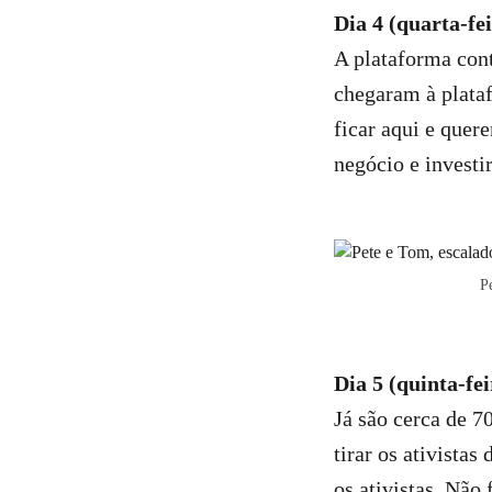
Dia 4 (quarta-fe
A plataforma cont
chegaram à plata
ficar aqui e que
negócio e investi
Pe
Dia 5 (quinta-fei
Já são cerca de 7
tirar os ativista
os ativistas. Não