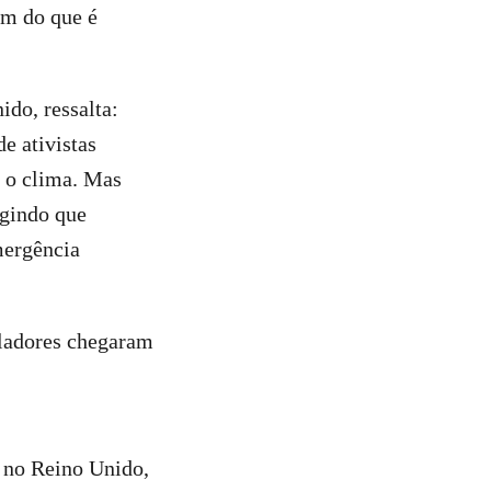
ém do que é
do, ressalta:
e ativistas
 o clima. Mas
igindo que
mergência
aladores chegaram
, no Reino Unido,