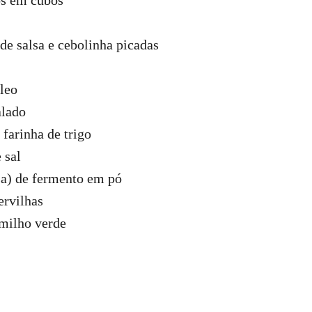
os em cubos
 de salsa e cebolinha picadas
óleo
alado
 farinha de trigo
 sal
sa) de fermento em pó
ervilhas
 milho verde
: