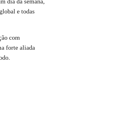
um dia da semana,
lobal e todas
ição com
a forte aliada
odo.