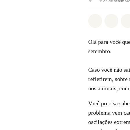
27 de setembr
Compartilha
Compa
Olá para você qu
setembro.
Caso você não sai
refletirem, sobre
nos animais, co
Você precisa sabe
problema vem cau
oscilações extrem