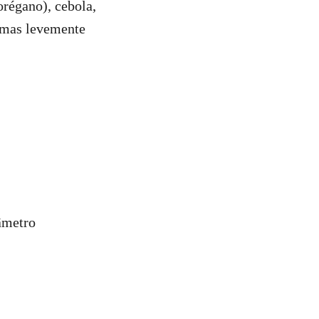
orégano), cebola,
gemas levemente
âmetro