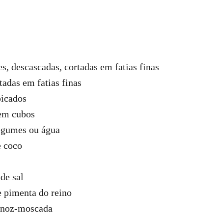
es, descascadas, cortadas em fatias finas
tadas em fatias finas
picados
 em cubos
egumes ou água
e coco
de sal
e pimenta do reino
á noz-moscada