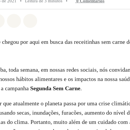
o de 2021
•
Leitura de 3 minutos
•
0 Comentários
do em Whatsapp
rtilhado em Facebook
Compartilhado em Twitter
Compartilhe por Email
Compartilhe em Bluesky
e chegou por aqui em busca das receitinhas sem carne 
ba, toda semana, em nossas redes sociais, nós convida
 nossos hábitos alimentares e os impactos na nossa saúd
m a campanha
Segunda Sem Carne
.
r que atualmente o planeta passa por uma crise climátic
sando secas, inundações, furacões, aumento do nível d
as do clima. Portanto, muito além de um cuidado com 