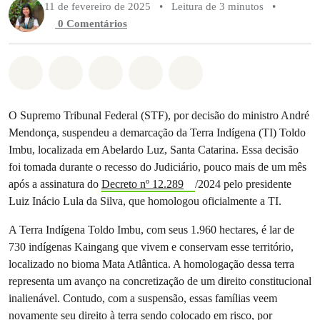
11 de fevereiro de 2025
•
Leitura de 3 minutos
•
0 Comentários
Compartilhado em Whatsapp
Compartilhado em Facebook
Compartilhado em Twitter
Compartilhe por Email
Compartilhe em Blue
O Supremo Tribunal Federal (STF), por decisão do ministro André
Mendonça, suspendeu a demarcação da Terra Indígena (TI) Toldo
Imbu, localizada em Abelardo Luz, Santa Catarina. Essa decisão
foi tomada durante o recesso do Judiciário, pouco mais de um mês
após a assinatura do
Decreto nº 12.289
/2024 pelo presidente
Luiz Inácio Lula da Silva, que homologou oficialmente a TI.
A Terra Indígena Toldo Imbu, com seus 1.960 hectares, é lar de
730 indígenas Kaingang que vivem e conservam esse território,
localizado no bioma Mata Atlântica. A homologação dessa terra
representa um avanço na concretização de um direito constitucional
inalienável. Contudo, com a suspensão, essas famílias veem
novamente seu direito à terra sendo colocado em risco, por