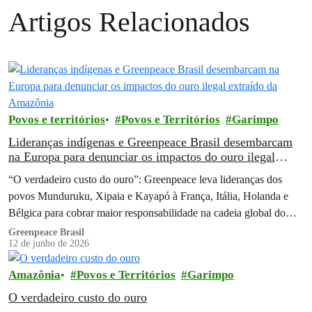
Artigos Relacionados
Povos e territórios
Povos e Territórios
Garimpo
Lideranças indígenas e Greenpeace Brasil desembarcam
na Europa para denunciar os impactos do ouro ilegal
extraído da Amazônia
“O verdadeiro custo do ouro”: Greenpeace leva lideranças dos
povos Munduruku, Xipaia e Kayapó à França, Itália, Holanda e
Bélgica para cobrar maior responsabilidade na cadeia global do
ouro brasileiro
Greenpeace Brasil
12 de junho de 2026
Amazônia
Povos e Territórios
Garimpo
O verdadeiro custo do ouro