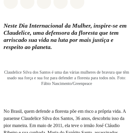
Compartilhado em Whatsapp
Compartilhado em Facebook
Compartilhado em Twitter
Compartilhe por Email
Compartilhe em Blue
Neste Dia Internacional da Mulher, inspire-se em
Claudelice, uma defensora da floresta que tem
arriscado sua vida na luta por mais justiça e
respeito ao planeta.
Claudelice Silva dos Santos é uma das várias mulheres de bravura que têm
usado sua força e sua foz para defender a floresta para todos nós. Foto:
Fábio Nascimento/Greenpeace
No Brasil, quem defende a floresta põe em risco a própria vida. A
paraense Claudelice Silva dos Santos, 36 anos, descobriu isso da
pior maneira. Em maio de 2011, ela teve o irmão José Cláudio
Ribeiro e sua cunhada, Maria do Espírito Santo, assassinados