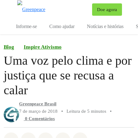
Mu
Doe agora
Menu
Informe-se
Como ajudar
Notícias e histórias
S
Blog
Inspire Ativismo
Uma voz pelo clima e por
justiça que se recusa a
calar
Greenpeace Brasil
7 de março de 2018
•
Leitura de 5 minutos
•
0 Comentários