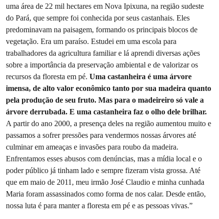
uma área de 22 mil hectares em Nova Ipixuna, na região sudeste
do Pará, que sempre foi conhecida por seus castanhais. Eles
predominavam na paisagem, formando os principais blocos de
vegetação. Era um paraíso. Estudei em uma escola para
trabalhadores da agricultura familiar e lá aprendi diversas ações
sobre a importância da preservação ambiental e de valorizar os
recursos da floresta em pé.
Uma castanheira é uma árvore
imensa, de alto valor econômico tanto por sua madeira quanto
pela produção de seu fruto. Mas para o madeireiro só vale a
árvore derrubada. E uma castanheira faz o olho dele brilhar.
A partir do ano 2000, a presença deles na região aumentou muito e
passamos a sofrer pressões para vendermos nossas árvores até
culminar em ameaças e invasões para roubo da madeira.
Enfrentamos esses abusos com denúncias, mas a mídia local e o
poder público já tinham lado e sempre fizeram vista grossa. Até
que em maio de 2011, meu irmão José Claudio e minha cunhada
Maria foram assassinados como forma de nos calar. Desde então,
nossa luta é para manter a floresta em pé e as pessoas vivas.”