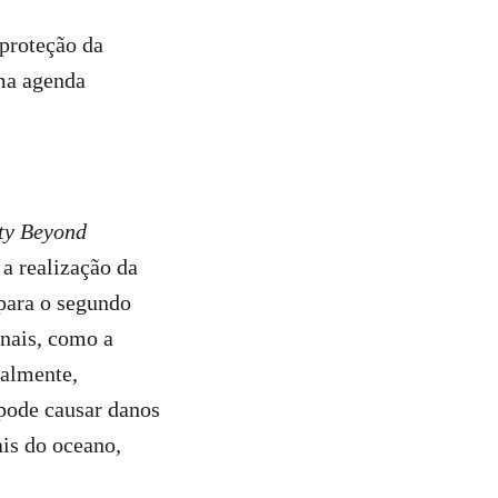
 proteção da
ma agenda
ity Beyond
a realização da
para o segundo
onais, como a
ualmente,
pode causar danos
is do oceano,