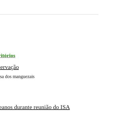
itórios
servação
fesa dos manguezais
ceanos durante reunião do ISA