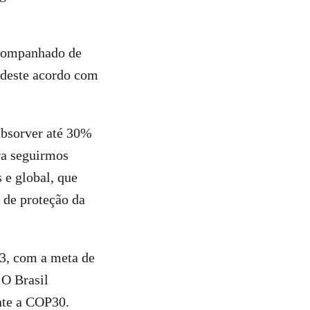
 acompanhado de
o deste acordo com
absorver até 30%
ra seguirmos
 e global, que
 de proteção da
23, com a meta de
 O Brasil
nte a COP30.