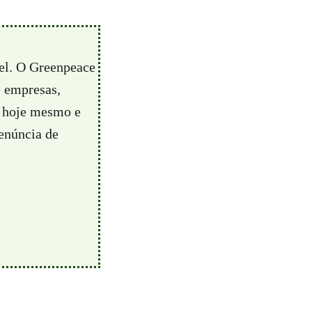
vel. O Greenpeace
e empresas,
hoje mesmo e
enúncia de