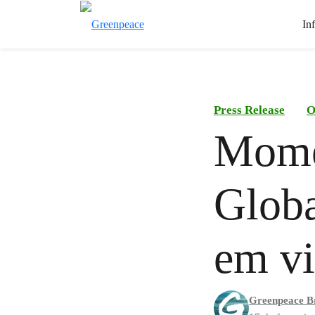
In
Press Release
O
Momen
Globa
em vi
Greenpeace Br