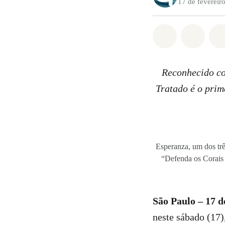
17 de fevereir
Compartilha
Compa
Reconhecido co
Tratado é o prim
Esperanza, um dos tr
“Defenda os Corais 
São Paulo – 17 d
neste sábado (17)