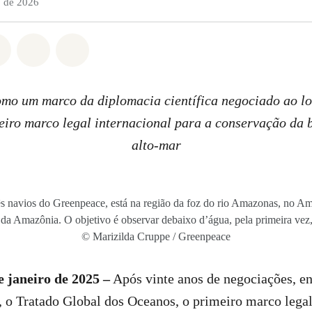
o de 2026
do em Whatsapp
rtilhado em Facebook
Compartilhado em Twitter
Compartilhe por Email
Compartilhe em Bluesky
mo um marco da diplomacia científica negociado ao lo
eiro marco legal internacional para a conservação da 
alto-mar
ês navios do Greenpeace, está na região da foz do rio Amazonas, no A
da Amazônia. O objetivo é observar debaixo d’água, pela primeira vez, o
© Marizilda Cruppe / Greenpeace
e janeiro de 2025 –
Após vinte anos de negociações, en
, o Tratado Global dos Oceanos, o primeiro marco legal