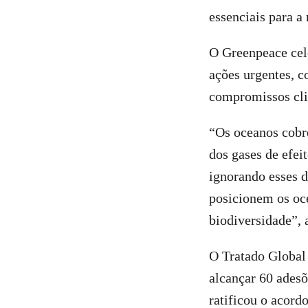
essenciais para a
O Greenpeace cele
ações urgentes, c
compromissos cli
“Os oceanos cobre
dos gases de efei
ignorando esses d
posicionem os oce
biodiversidade”, 
O Tratado Global 
alcançar 60 adesõ
ratificou o acord