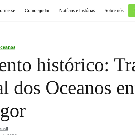
forme-se
Como ajudar
Notícias e histórias
Sobre nós
ceanos
to histórico: Tr
l dos Oceanos en
gor
asil