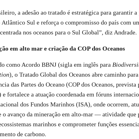
leiro, a adesão ao tratado é estratégica para garantir a
o Atlântico Sul e reforça o compromisso do país com u
 centrada nos oceanos para o Sul Global”, diz Andrade.
ção em alto mar e criação da COP dos Oceanos
o como Acordo BBNJ (sigla em inglês para
Biodivers
tion
), o Tratado Global dos Oceanos abre caminho para 
ncia das Partes do Oceano (COP dos Oceanos, prevista 
 e fortalece a atuação coordenada em fóruns internaci
nacional dos Fundos Marinhos (ISA), onde ocorrem, at
e o avanço da mineração em alto-mar — atividade que 
 ecossistemas marinhos e comprometer funções essencia
mento de carbono.