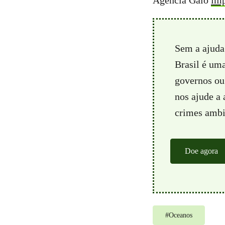
Agência Galo
imp
Sem a ajuda
Brasil é um
governos ou 
nos ajude a
crimes ambie
Doe agora
#
Oceanos