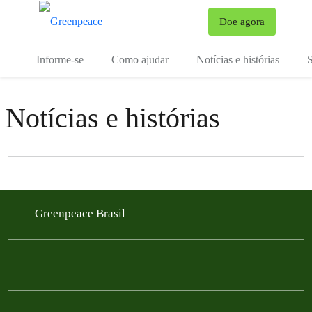
Mu
Doe agora
Menu
Informe-se
Como ajudar
Notícias e histórias
S
Notícias e histórias
Filter posts
Filtered results
Greenpeace Brasil