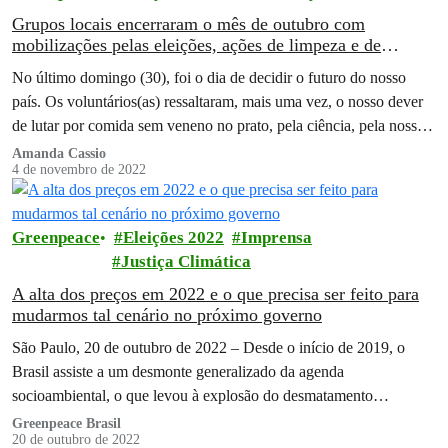
Grupos locais encerraram o mês de outubro com
mobilizações pelas eleições, ações de limpeza e de
educação ambiental
No último domingo (30), foi o dia de decidir o futuro do nosso
país. Os voluntários(as) ressaltaram, mais uma vez, o nosso dever
de lutar por comida sem veneno no prato, pela ciência, pela nossa
Amazônia, pelos povos tradicionais e pelos direitos humanos.
Amanda Cassio
4 de novembro de 2022
Greenpeace
Eleições 2022
Imprensa
Justiça Climática
A alta dos preços em 2022 e o que precisa ser feito para
mudarmos tal cenário no próximo governo
São Paulo, 20 de outubro de 2022 – Desde o início de 2019, o
Brasil assiste a um desmonte generalizado da agenda
socioambiental, o que levou à explosão do desmatamento…
Greenpeace Brasil
20 de outubro de 2022