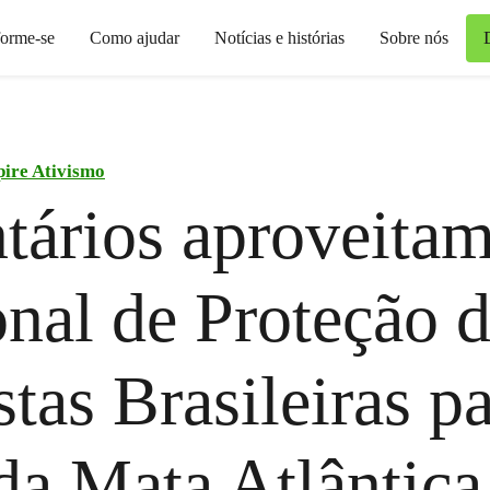
forme-se
Como ajudar
Notícias e histórias
Sobre nós
pire Ativismo
tários aproveita
nal de Proteção 
stas Brasileiras p
 da Mata Atlântica