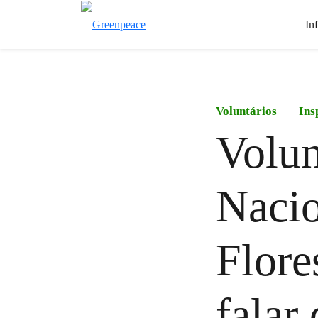
In
Voluntários
Ins
Volun
Nacio
Flore
falar