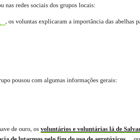
 nas redes sociais dos grupos locais:
a
, os voluntas explicaram a importância das abelhas p
grupo pousou com algumas informações gerais:
have de ouro, os
voluntários e voluntárias lá de Salv
cia de lutarmos pelo fim do uso de agrotóxicos
, q