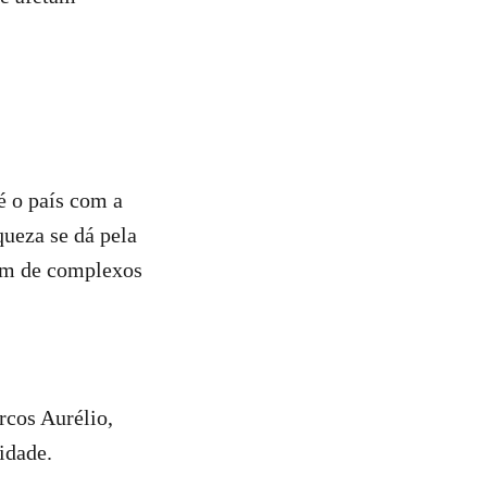
é o país com a
queza se dá pela
lém de complexos
rcos Aurélio,
idade.