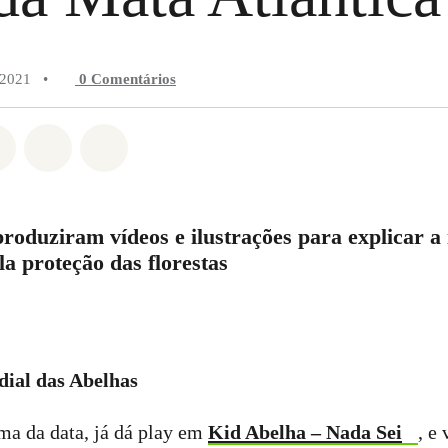
 2021
•
0 Comentários
do em Whatsapp
rtilhado em Facebook
Compartilhado em Twitter
Compartilhe por Email
Compartilhe em Bluesky
produziram vídeos e ilustrações para explicar a
la proteção das florestas
dial das Abelhas
ima da data, já dá play em
Kid Abelha – Nada Sei
, e