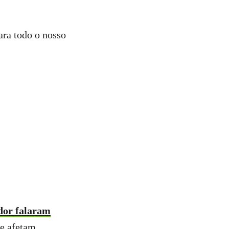
ara todo o nosso
ador falaram
ue afetam