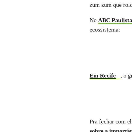
zum zum que rolou
No
ABC Paulist
ecossistema:
Em Recife
, o 
Pra fechar com c
sobre a importân