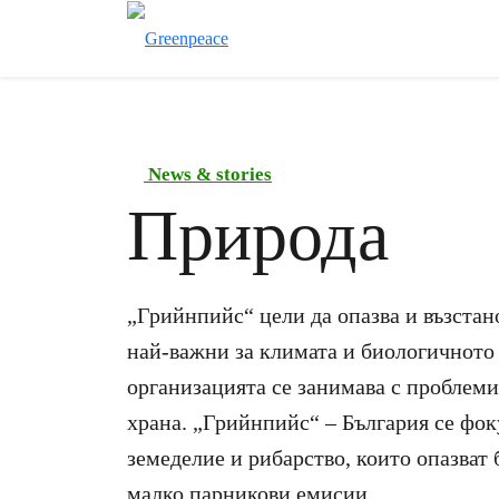
News & stories
Природа
„Грийнпийс“ цели да опазва и възстан
най-важни за климата и биологичното
организацията се занимава с проблемит
храна. „Грийнпийс“ – България се фок
земеделие и рибарство, които опазват 
малко парникови емисии.