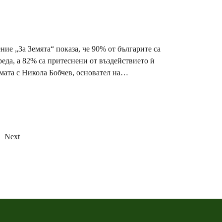
е „За Земята“ показа, че 90% от българите са
реда, а 82% са притеснени от въздействието ѝ
мата с Никола Бобчев, основател на
Next