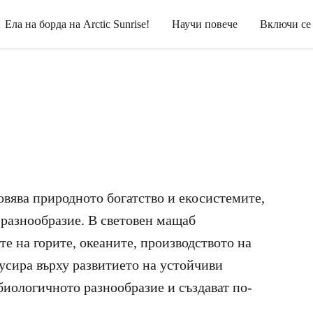
Ела на борда на Arctic Sunrise!
Научи повече
Включи се
овява природното богатство и екосистемите,
 разнообразие. В световен мащаб
е на горите, океаните, производството на
усира върху развитието на устойчиви
биологичното разнообразие и създават по-