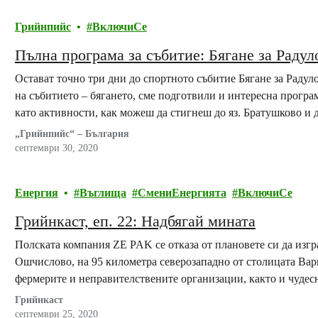
Грийнпийс
ВключиСе
Пълна програма за събитие: Бягане за Радул
Остават точно три дни до спортното събитие Бягане за Раду
на събитието – бягането, сме подготвили и интересна програм
като активности, как можеш да стигнеш до яз. Братушково и
противоепидемичните мерки.
„Грийнпийс“ – България
септември 30, 2020
Енергия
Въглища
СмениЕнергията
ВключиСе
Грийнкаст, еп. 22: Надбягай мината
Полската компания ZE PAK се отказа от плановете си да изгр
Ошчислово, на 95 километра северозападно от столицата Варш
фермерите и неправителствените организации, както и чудесн
Развръзката там се случва броени дни преди едно събитие…
Грийнкаст
септември 25, 2020