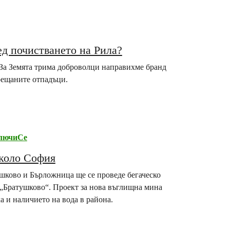
ед почистването на Рила?
За Земята трима доброволци направихме бранд
срещаните отпадъци.
лючиСе
около София
шково и Бърложница ще се проведе бегаческо
з. „Братушково“. Проект за нова въглищна мина
а и наличието на вода в района.