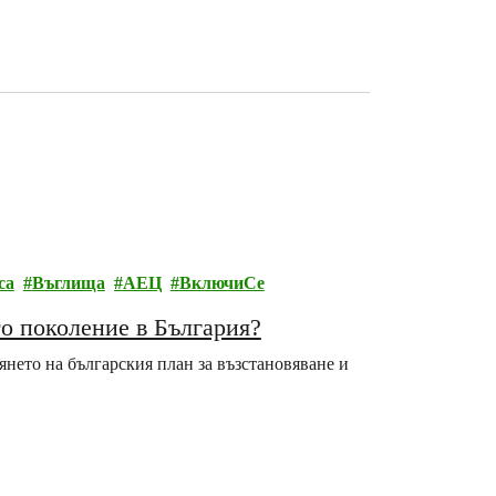
са
Въглища
АЕЦ
ВключиСе
о поколение в България?
янето на българския план за възстановяване и