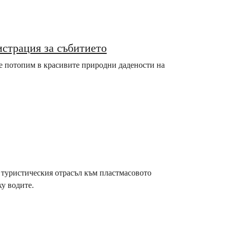
истрация за събитието
те потопим в красивите природни дадености на
 туристическия отрасъл към пластмасовото
ху водите.