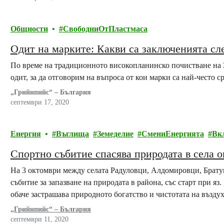
Общности
СвободниОтПластмаса
Одит на марките: Какви са заключенията сл
По време на традиционното високопланинско почистване на 
одит, за да отговорим на въпроса от кои марки са най-често 
„Грийнпийс“ – България
септември 17, 2020
Енергия
Въглища
Земеделие
СмениЕнергията
Вк
Спортно събитие спасява природата в села 
На 3 октомври между селата Радуловци, Алдомировци, Брату
събитие за запазване на природата в района, със старт при я
обаче застрашава природното богатство и чистотата на въздух
„Грийнпийс“ – България
септември 11, 2020