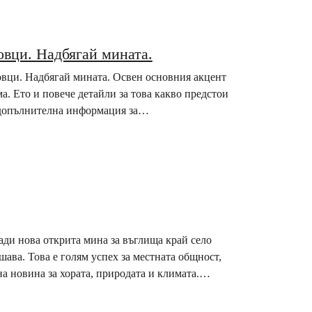
овци. Надбягай мината.
ловци. Надбягай мината. Освен основния акцент
а. Ето и повече детайли за това какво предстои
 допълнителна информация за
ади нова открита мина за въглища край село
ава. Това е голям успех за местната общност,
а новина за хората, природата и климата.