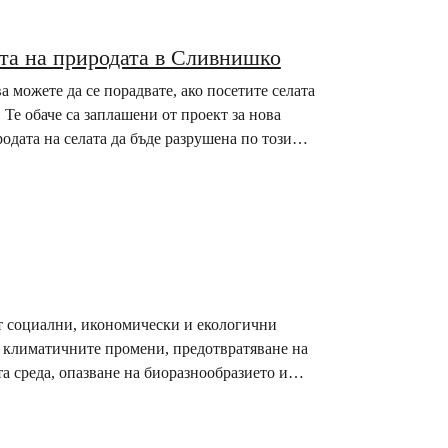
ита на природата в Сливнишко
а можете да се порадвате, ако посетите селата
е обаче са заплашени от проект за нова
одата на селата да бъде разрушена по този
т социални, икономически и екологични
 климатичните промени, предотвратяване на
а среда, опазване на биоразнообразието и
ожение, биха могли да подпомогнат устойчивото