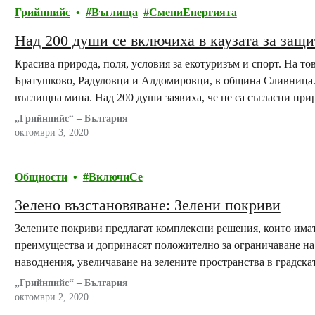
Грийнпийс
Въглища
СмениЕнергията
Над 200 души се включиха в каузата за защ
Красива природа, поля, условия за екотуризъм и спорт. На тов
Братушково, Радуловци и Алдомировци, в община Сливница. Т
въглищна мина. Над 200 души заявиха, че не са съгласни прир
начин, като се включиха в…
„Грийнпийс“ – България
октомври 3, 2020
Общности
ВключиСе
Зелено възстановяване: Зелени покриви
Зелените покриви предлагат комплексни решения, които има
преимущества и допринасят положително за ограничаване на
наводнения, увеличаване на зелените пространства в градскат
чистотата на въздуха. Съответно, ако бъдат по-широко прил
„Грийнпийс“ – България
развитие в България.
октомври 2, 2020