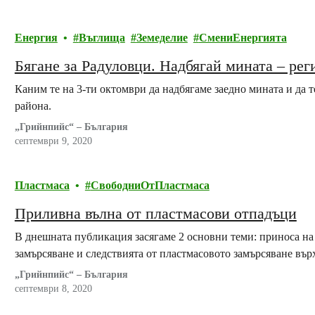
Енергия
Въглища
Земеделие
СмениЕнергията
Бягане за Радуловци. Надбягай мината – рег
Каним те на 3-ти октомври да надбягаме заедно мината и да 
района.
„Грийнпийс“ – България
септември 9, 2020
Пластмаса
СвободниОтПластмаса
Приливна вълна от пластмасови отпадъци
В днешната публикация засягаме 2 основни теми: приноса на
замърсяване и следствията от пластмасовото замърсяване вър
„Грийнпийс“ – България
септември 8, 2020