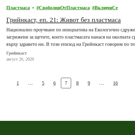
Пластмаса
СвободниОтПластмаса
ВключиСе
Грийнкаст, еп. 21: Живот без пластмаса
Национално проучване по инициатива на Екологично сдружени
загрижени за щетите, които пластмасата нанася на околната с
върху здравето ни. В този епизод на Грийнкаст говорим по те
платформата Lessplastic Bulgaria.
Грийнкаст
август 26, 2020
1
…
5
6
7
8
9
…
16