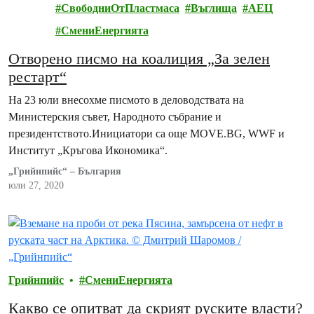
нпийс
СвободниОтПластмаса
Въглища
АЕЦ
СмениЕнергията
Отворено писмо на коалиция „За зелен
рестарт“
На 23 юли внесохме писмото в деловодствата на
Министерския съвет, Народното събрание и
президентството.Инициатори са още MOVE.BG, WWF и
Институт „Кръгова Икономика“.
„Грийнпийс“ – България
юли 27, 2020
Грийнпийс
СмениЕнергията
Какво се опитват да скрият руските власти?