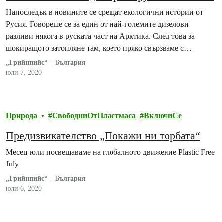
Напоследък в новините се срещат екологични истории от
Русия. Говореше се за един от най-големите дизелови
разливи някога в руската част на Арктика. След това за
шокиращото затопляне там, което пряко свързваме с
климатичните промени, причинени от горенето на
„Грийнпийс“ – България
изкопаеми горива. Сега – за пореден път, както се случва
юли 7, 2020
всяка година, с все повече сила,…
Природа
СвободниОтПластмаса
ВключиСе
Предизвикателство „Покажи ни торбата“
Месец юли посвещаваме на глобалното движение Plastic Free
July.
„Грийнпийс“ – България
юли 6, 2020