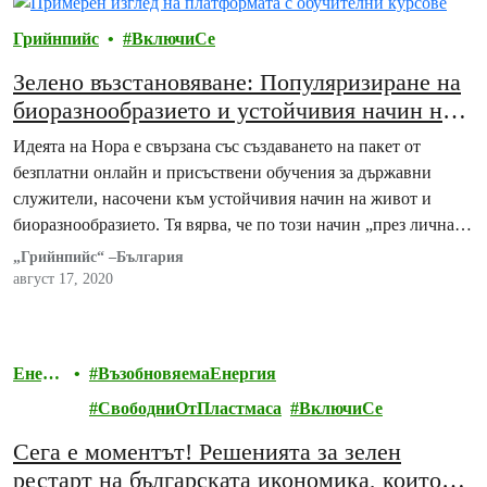
Грийнпийс
ВключиСе
Зелено възстановяване: Популяризиране на
биоразнообразието и устойчивия начин на
живот през обученителни курсове за
Идеята на Нора е свързана със създаването на пакет от
държавната администрация
безплатни онлайн и присъствени обучения за държавни
служители, насочени към устойчивия начин на живот и
биоразнообразието. Тя вярва, че по този начин „през лична
осъзнатост и добър пример бездната между
„Грийнпийс“ –България
природозащитниците и хората, от които реално зависят
август 17, 2020
екологичните политики в страната ще започне да се…
Енерг
ВъзобновяемаЕнергия
ия
СвободниОтПластмаса
ВключиСе
Сега е моментът! Решенията за зелен
рестарт на българската икономика, които