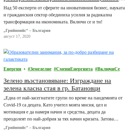
предлагат водещи специалисти
Над 50 експерти от сферите на иновативния бизнес, науката
и гражданския сектор обединиха усилия за радикална
трансформация на икономиката. Включи се и ти!
„Грийнпийс“ – България
август 17, 2020
Енергия
Земеделие
СмениЕнергията
ВключиСе
Зелено възстановяване: Изграждане на
зелена класна стая в гр. Батановци
„Една от най-засегнатите групи по време на пандемията от
Covid-19 са децата. Като учител моята мисия, цел и
мотивация е да намеря начин и средства, децата да
преодолеят по най-добрия за тях начин кризата. Затова
стигнах до идеята за изграждане на зелена класна стая, за да
„Грийнпийс“ – България