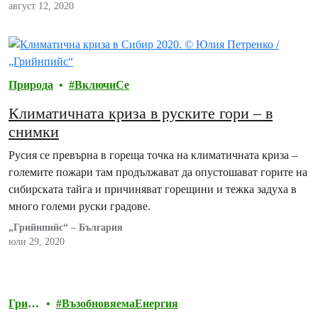
могат децата да се възпитават и обучават сред природата,…
август 12, 2020
Природа
ВключиСе
Климатичната криза в руските гори – в
снимки
Русия се превърна в гореща точка на климатичната криза –
големите пожари там продължават да опустошават горите на
сибирската тайга и причиняват горещини и тежка задуха в
много големи руски градове.
„Грийнпийс“ – България
юли 29, 2020
Грий
ВъзобновяемаЕнергия