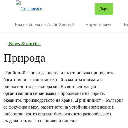
В
Дари
Меню
Ела на борда на Arctic Sunrise!
Научи повече
В
News & stories
Природа
„Грийнпийс“ цели да опазва и възстановява природното
богатство и екосистемите, най-важни за климата и
биологичното разнообразие. В световен мащаб
организацията се занимава с проблемите на горите,
океаните, производството на храна. „Грийнпийс“ – България
се фокусира върху развитието на устойчиви земеделие и
рибарство, които опазват биологичното разнообразие и
създават по-малко парникови емисии.