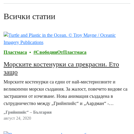
Всички статии
Пластмаса
СвободниОтПластмаса
Морските костенурки са прекрасни. Ето
защо
Морските костенурки са едни от най-мистериозните и
великопени морски създания. За жалост, повечето видове са
застрашени от изчезване. Нова анимация създадена в
сътрудничество между „Грийнпийс“ и „Аардман“ -
създателите на „Уолъс и Громит“ подчертава заплахите, с
„Грийнпийс“ – България
които се сблъскват, но какво всъщност прави тези морски
август 24, 2020
влечуги толкова специални?