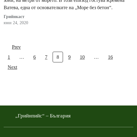
зони, на метри от морето. В този епизод гостува Кремена
Ватева, една от основателките на „Море без бетон“.
Грийнкаст
юни 24, 2020
Prev
1
…
6
7
8
9
10
…
16
Next
„Грийнпийс“ – България