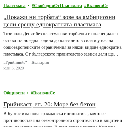
Пластмаса
СвободниОтПластмаса
ВключиСе
„Покажи ни торбата“ зове за амбициозни
цели срещу еднократната пластмаса
Този юли Денят без пластмасови торбички е по-специален –
остава точно една година до влизането в сила и у нас на
общоевропейските ограничения за някои видове еднократна
пластмаса. От българското правителство зависи дали ще
предприеме сериозни мерки, вместо обичайното минимално
„Грийнпийс“ – България
и формално изпълнение на европейските изисквания.
юли 3, 2020
Общности
ВключиСе
Грийнкаст, еп. 20: Море без бетон
В Бургас има нова гражданска инициатива, която се
противопоставя на безконтролното строителство в защитени