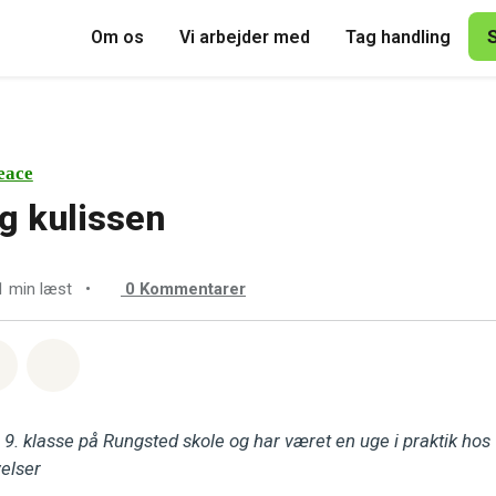
Om os
Vi arbejder med
Tag handling
eace
g kulissen
1 min læst
•
0
Kommentarer
sapp
å Facebook
Del med Email
Del på Bluesky
i 9. klasse på Rungsted skole og har været en uge i praktik ho
velser