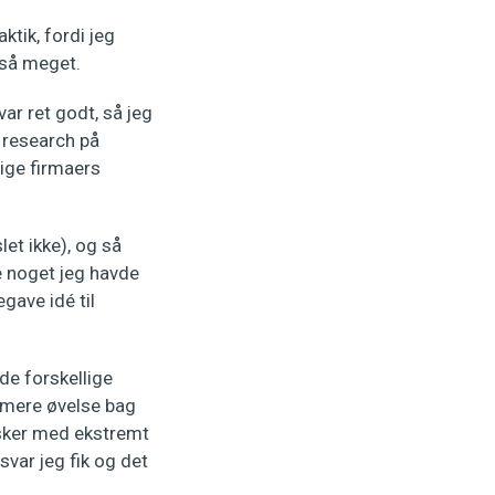
ktik, fordi jeg
 så meget.
var ret godt, så jeg
e research på
lige firmaers
let ikke), og så
se noget jeg havde
gave idé til
de forskellige
 mere øvelse bag
nesker med ekstremt
svar jeg fik og det