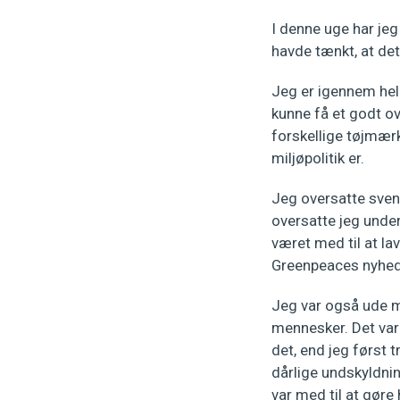
I denne uge har jeg
havde tænkt, at det
Jeg er igennem hele 
kunne få et godt ov
forskellige tøjmærk
miljøpolitik er.
Jeg oversatte svens
oversatte jeg under
været med til at la
Greenpeaces nyheds
Jeg var også ude me
mennesker. Det var
det, end jeg først 
dårlige undskyldnin
var med til at gør