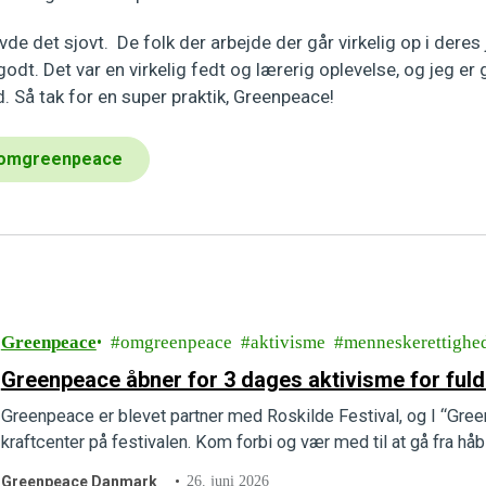
vde det sjovt. De folk der arbejde der går virkelig op i dere
odt. Det var en virkelig fedt og lærerig oplevelse, og jeg er g
. Så tak for en super praktik, Greenpeace!
omgreenpeace
Greenpeace
omgreenpeace
aktivisme
menneskerettighe
Greenpeace åbner for 3 dages aktivisme for fuld
Greenpeace er blevet partner med Roskilde Festival, og I “Green
kraftcenter på festivalen. Kom forbi og vær med til at gå fra håb 
Greenpeace Danmark
26. juni 2026