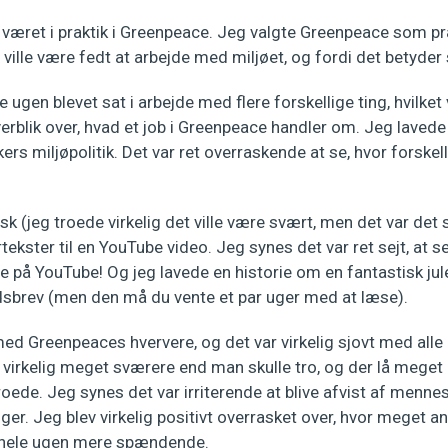
 været i praktik i Greenpeace. Jeg valgte Greenpeace som pra
 ville være fedt at arbejde med miljøet, og fordi det betyder
ugen blevet sat i arbejde med flere forskellige ting, hvilket 
erblik over, hvad et job i Greenpeace handler om. Jeg laved
ers miljøpolitik. Det var ret overraskende at se, hvor forskel
k (jeg troede virkelig det ville være svært, men det var det s
tekster til en YouTube video. Jeg synes det var ret sejt, at 
ve på YouTube! Og jeg lavede en historie om en fantastisk jule
brev (men den må du vente et par uger med at læse).
d Greenpeaces hververe, og det var virkelig sjovt med alle 
 virkelig meget sværere end man skulle tro, og der lå meget
troede. Jeg synes det var irriterende at blive afvist af men
ger. Jeg blev virkelig positivt overrasket over, hvor meget an
e hele ugen mere spændende.