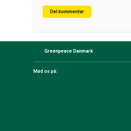
Del kommentar
Greenpeace Danmark
Mød os på:
Facebook
Bluesky
TikTok
Instagram
YouTube
LinkedIn
RSS