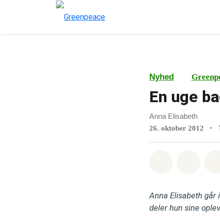
Nyhed
Greenp
En uge ba
Anna Elisabeth
•
26. oktober 2012
Del på What
Del p
Anna Elisabeth går 
deler hun sine ople