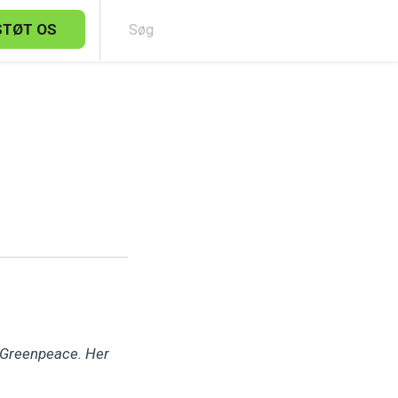
STØT OS
Sø
s Greenpeace. Her