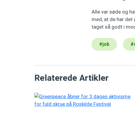
Alle var søde og ha
med, at de har det g
taget så godt i mod
#
job
#
Relaterede Artikler