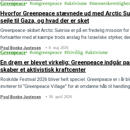
Greenpeace
omgreenpeace
aktivisme
menneskerettighe
Hvorfor Greenpeace stævnede ud med Arctic Sunrise og Global Sumud Flotil
sejle til Gaza, og hvad der er sket
Greenpeace-skibet Arctic Sunrise er på en fredelig mission for
fortsætter med at kæmpe trods anslag fra Israelske styrker, der
Poul Bonke Justesen
8. maj 2026
Greenpeace
omgreenpeace
frivillig
aktivisme
En drøm er blevet virkelig: Greenpeace indgår p
skaber et aktivistisk kraftcenter
Roskilde Festival 2026 bliver helt speciel. Greenpeace er i år b
inviterer til “Greenpeace Village” for at omdanne håb til handli
Poul Bonke Justesen
30. april 2026