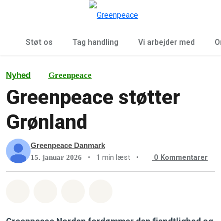
To
Menu
Støt os
Tag handling
Vi arbejder med
O
Nyhed
Greenpeace
Greenpeace støtter
Grønland
Greenpeace Danmark
•
1 min læst
•
0
Kommentarer
15. januar 2026
Del på Whatsapp
Del på Facebook
Del med Email
Del på Bluesky