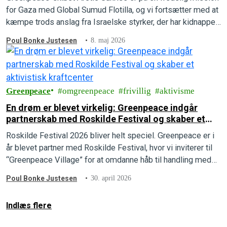
for Gaza med Global Sumud Flotilla, og vi fortsætter med at
kæmpe trods anslag fra Israelske styrker, der har kidnappet
to personer.
Poul Bonke Justesen
8. maj 2026
Greenpeace
omgreenpeace
frivillig
aktivisme
En drøm er blevet virkelig: Greenpeace indgår
partnerskab med Roskilde Festival og skaber et
aktivistisk kraftcenter
Roskilde Festival 2026 bliver helt speciel. Greenpeace er i
år blevet partner med Roskilde Festival, hvor vi inviterer til
“Greenpeace Village” for at omdanne håb til handling med
kreativitet, workshops og aktivisme.
Poul Bonke Justesen
30. april 2026
Indlæs flere