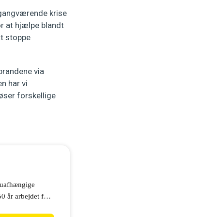
 igangværende krise
r at hjælpe blandt
at stoppe
brandene via
n har vi
øser forskellige
 uafhængige
0 år arbejdet for
et en stemme. Vi