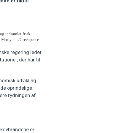
de er hidtil
og indsamlet frisk
tor Moriyama/Greenpeace
anske regering ledet
tioner, der har til
omisk udvikling i
 de oprindelige
vere rydningen af
 Skovbrandene er