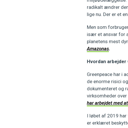
radikalt ændrer de
lige nu. Der er et 
Men som forbrugere
især et ansvar for 
planetens mest dy
Amazonas
.
Hvordan arbejder
Greenpeace har i a
de enorme risici og
dokumenteret og ra
virksomheder over 
har arbejdet med a
I løbet af 2019 har
er erklæret beskytt