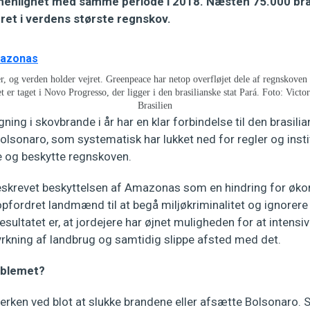
enlignet med samme periode i 2018. Næsten 75.000 bran
et i verdens største regnskov.
 og verden holder vejret. Greenpeace har netop overfløjet dele af regnskoven 
t er taget i Novo Progresso, der ligger i den brasilianske stat Pará. Foto: Vic
Brasilien
ning i skovbrande i år har en klar forbindelse til den brasili
olsonaro, som systematisk har lukket ned for regler og institu
e og beskytte regnskoven.
skrevet beskyttelsen af Amazonas som en hindring for økon
opfordret landmænd til at begå miljøkriminalitet og ignorere
Resultatet er, at jordejere har øjnet muligheden for at intensi
yrkning af landbrug og samtidig slippe afsted med det.
oblemet?
erken ved blot at slukke brandene eller afsætte Bolsonaro.