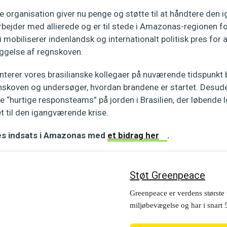
e organisation giver nu penge og støtte til at håndtere den
arbejder med allierede og er til stede i Amazonas-regionen fo
 mobiliserer indenlandsk og internationalt politisk pres for 
ggelse af regnskoven.
erer vores brasilianske kollegaer på nuværende tidspunkt 
gnskoven og undersøger, hvordan brandene er startet. Desude
e “hurtige responsteams” på jorden i Brasilien, der løbende l
t til den igangværende krise.
res indsats i Amazonas med
et bidrag her
.
Støt Greenpeace
Greenpeace er verdens største
miljøbevægelse og har i snart 5
at give vores fantastiske plan