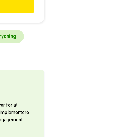
ater eller
stand til at være
 taler for
 økonomiske bidrag
lt uundværlige.
rydning
ar for at
 implementere
 engagement.