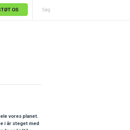
STØT OS
Sø
ele vores planet.
de i år steget med