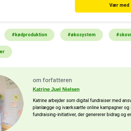
accepterer hverken penge fra st
Vær med
virksomheder, hvilket gør os i 
en uafhængig stemme, der alene
miljøets interesser. Derfor er
fra mennesker som dig også he
#
kødproduktion
#
økosystem
#
skov
er
om forfatteren
Katrine Juel Nielsen
Katrine arbejder som digital fundraiser med ansv
planlægge og iværksætte online kampagner og
fundraising-initiativer, der genererer bidrag og