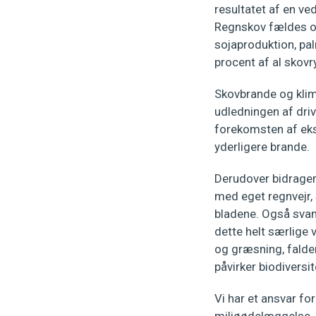
resultatet af en ve
Regnskov fældes og
sojaproduktion, pal
procent af al skovr
Skovbrande og klima
udledningen af dri
forekomsten af eks
yderligere brande.
Derudover bidrager 
med eget regnvejr,
bladene. Også svamp
dette helt særlige
og græsning, falde
påvirker biodivers
Vi har et ansvar f
miljøødelæggelse. 