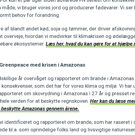
n måde, vi bruger vores jord og producerer fødevarer. Vi se
enormt behov for forandring.
 af blandt andet kød, soja og tømmer, der driver afskovning
at overveje, hvordan vi medvirker til klimakrisen og ødelægg
rebare økosystemer.
Læs her, hvad du kan gøre for at hjælpe
 Greenpeace med krisen i Amazonas
dskillige år overvåget og rapporteret om brande i Amazonas
 konsekvenser, som det har for vores klima og miljø. Vi har 
pporteret om skovrydning i Amazonas i 27 år og presset re
hele verden for at beskytte regnskoven.
Her kan du læse mer
t beskytte Amazonas gennem årene.
 vi identificeret og rapporteret om brande, som har raseret 
ede bl.a. som oprindelige folks land og livsvigtige naturrese