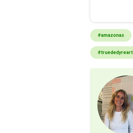
#
amazonas
#
truededyreart