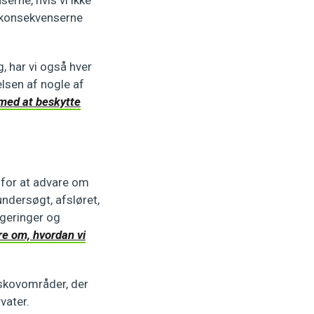
r konsekvenserne
, har vi også hver
elsen af nogle af
 med at beskytte
 for at advare om
undersøgt, afsløret,
geringer og
e om, hvordan vi
i skovområder, der
rvater.