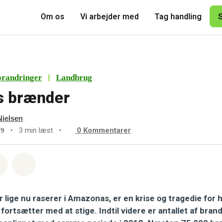
Om os
Vi arbejder med
Tag handling
|
orandringer
Landbrug
 brænder
Nielsen
•
3 min læst
•
0
Kommentarer
19
sapp
å Facebook
Del med Email
Del på Bluesky
lige nu raserer i Amazonas, er en krise og tragedie for h
 fortsætter med at stige. Indtil videre er antallet af bran