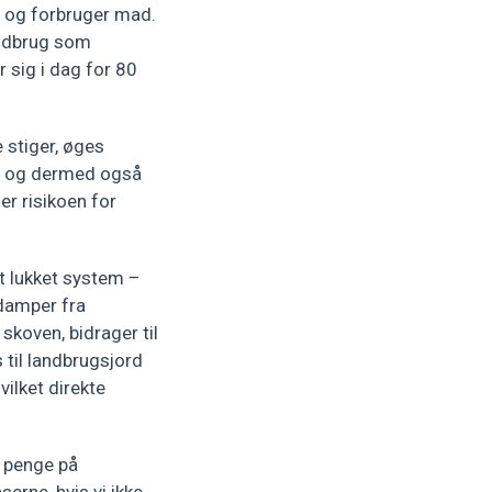
er og forbruger mad.
andbrug som
 sig i dag for 80
 stiger, øges
ge og dermed også
r risikoen for
t lukket system –
rdamper fra
skoven, bidrager til
til landbrugsjord
ilket direkte
r penge på
rne, hvis vi ikke