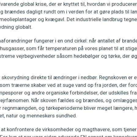
dvarende global krise, der er knyttet til, hvordan vi producer
 brændes dagligt rundt om i verden for at gøre plads til l
meolieplantager og kvægavl. Det industrielle landbrug tegner
ydning globalt.
forandringer fungerer i en ond cirkel: når antallet af brande
vhusgasser, som får temperaturen på vores planet til at sti
treme vejrbegivenheder såsom hedebølger og tørke, der øge
skovrydning direkte til ændringer i nedbør. Regnskoven er e
 som træerne skaber ved at suge vand op fra jorden, der fo
esporer og andre organiske forbindelser, der udskilles fra 
 vejrfænomen. Når skoven fældes og brændes, og omlægges 
r regnmængden, og tørkeperioderne bliver meget længere, hv
itet, natur og menneskers sundhed.
or at konfrontere de virksomheder og magthavere, som tjene
For kun et par uger siden advarede FN senest om konsekvense