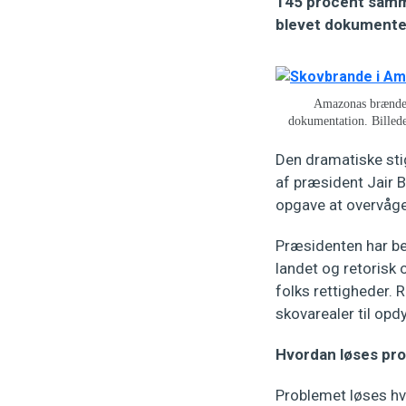
145 procent samm
blevet dokumenter
Amazonas brænder,
dokumentation. Billede
Den dramatiske stig
af præsident Jair B
opgave at overvåg
Præsidenten har be
landet og retorisk 
folks rettigheder. 
skovarealer til opd
Hvordan løses pr
Problemet løses hv