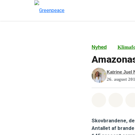
Nyhed
Klimaf
Amazonas
Katrine Juel 
26. august 20
Del på What
Del p
Skovbrandene, der 
Antallet af brande