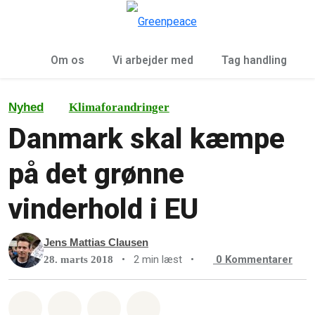
To
Menu
Om os
Vi arbejder med
Tag handling
Nyhed
Klimaforandringer
Danmark skal kæmpe
på det grønne
vinderhold i EU
Jens Mattias Clausen
•
2 min læst
•
0
Kommentarer
28. marts 2018
Del på Whatsapp
Del på Facebook
Del med Email
Del på Bluesky