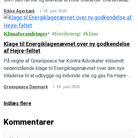
INEOS, mangler fortsat at beskrive, hvad udledningerne vil
Rikke Agerbæk
18. juni 2026
betyde for mennesker, natur og klima, som der står i loven.
Greenpeace har derfor indsendt en ny…
Klimaforandringer
fossilenergi
klima
Klage til Energiklagenævnet over ny godkendelse
af Hejre-feltet
På vegne af Greenpeace har Kontra Advokater indsendt
nedenstående klage til Energiklagenævnet over den nye
tilladelse til at udbygge og indvinde olie og gas fra Hejre-
feltet i Nordsøen.
Greenpeace Danmark
18. juni 2026
Indlæs flere
Kommentarer