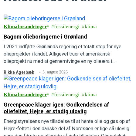
Klimaforandringer
fossilenergi
klima
Bagom olieboringerne i Grønland
I 2021 indførte Grønlands regering et totalt stop for nye
olieprojekter i landet. Alligevel truer et amerikansk
olieprojekt nu med at gennemtvinge en ny olieæra i
Grønlands undergrund. Forstå, hvordan det kan lade sig gøre,
Rikke Agerbæk
3. august 2026
hvad der er på spil, og hvad der kan gøres for at forhindre
det i at ske.
Klimaforandringer
fossilenergi
klima
Greenpeace klager igen: Godkendelsen af
oliefeltet, Hejre, er stadig ulovlig
Energistyrelsens nye tilladelse til at hente olie og gas op af
Hejre-feltet i den danske del af Nordsøen er lige så ulovlig
som den første og allerede afviste tilladelse. Olieselskabet,