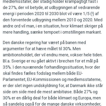
medlemsstater, der stadig holder krampagtigt fast i
de 27%, der vil betyde, at udbygningen af vedvarende
energi i perioden 2020 til 2030 blot vil være 1/5 (!) af
den forventede udbygning mellem 2010 og 2020. Med
andre ord vil man, i en situation, hvor klimaet skriger på
mere handling, sænke tempoet i omstillingen markant.
Den danske regering har været på banen med
argumenter for at hæve målet til 30%. Men
ambitionsholdet, der vil endnu mere, vokser hele tiden.
Bl.a. Sverige er nu gået aktivt i brechen for et mål på
35%. I den nuværende forhandlingssituation, hvor der
skal findes fælles fodslag mellem både EU-
Parlamentet, EU-Kommissionen og medlemsstaterne,
er der slet ingen undskyldning for, at Danmark ikke står
side om side med de mest ambitiøse. Både 27% og
30% er en dårlig deal for både klimaet og Europa, men
så sandelig også for de mange danske virksomheder,