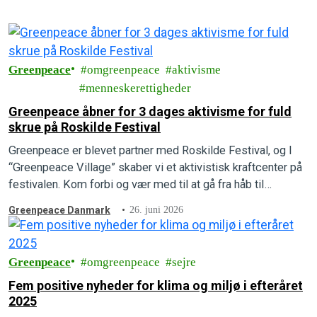
Greenpeace
omgreenpeace
aktivisme
menneskerettigheder
Greenpeace åbner for 3 dages aktivisme for fuld
skrue på Roskilde Festival
Greenpeace er blevet partner med Roskilde Festival, og I
“Greenpeace Village” skaber vi et aktivistisk kraftcenter på
festivalen. Kom forbi og vær med til at gå fra håb til
handling.
Greenpeace Danmark
26. juni 2026
Greenpeace
omgreenpeace
sejre
Fem positive nyheder for klima og miljø i efteråret
2025