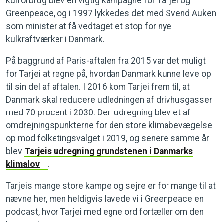
kulforbrug blev en vigtig kampagne for Tarjei og
Greenpeace, og i 1997 lykkedes det med Svend Auken
som minister at få vedtaget et stop for nye
kulkraftværker i Danmark.
På baggrund af Paris-aftalen fra 2015 var det muligt
for Tarjei at regne på, hvordan Danmark kunne leve op
til sin del af aftalen. I 2016 kom Tarjei frem til, at
Danmark skal reducere udledningen af drivhusgasser
med 70 procent i 2030. Den udregning blev et af
omdrejningspunkterne for den store klimabevægelse
op mod folketingsvalget i 2019, og senere samme år
blev
Tarjeis udregning grundstenen i Danmarks
klimalov
.
Tarjeis mange store kampe og sejre er for mange til at
nævne her, men heldigvis lavede vi i Greenpeace en
podcast, hvor Tarjei med egne ord fortæller om den