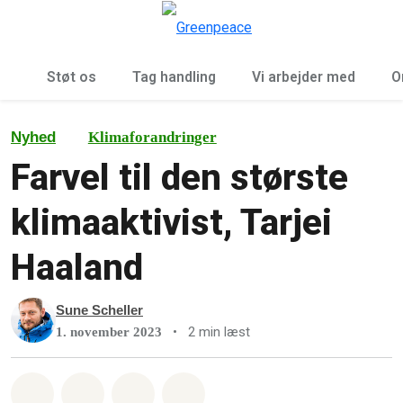
To
Menu
Støt os
Tag handling
Vi arbejder med
O
Nyhed
Klimaforandringer
Farvel til den største
klimaaktivist, Tarjei
Haaland
Sune Scheller
•
2 min læst
1. november 2023
Del på Whatsapp
Del på Facebook
Del med Email
Del på Bluesky