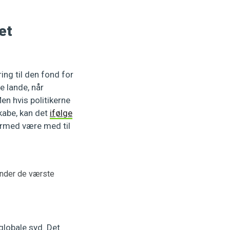
et
ing til den fond for
e lande, når
en hvis politikerne
kabe, kan det
ifølge
ermed være med til
 under de værste
globale syd. Det