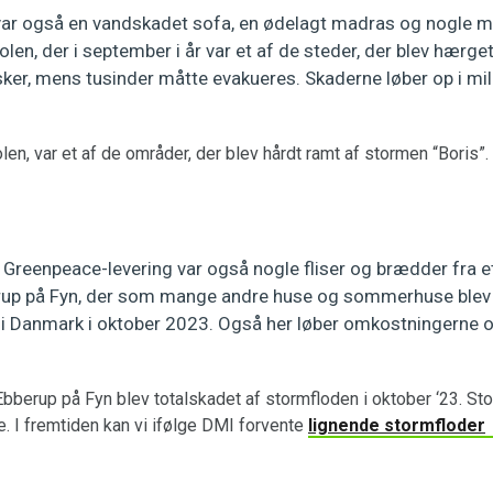
var også en vandskadet sofa, en ødelagt madras og nogle 
Polen, der i september i år var et af de steder, der blev hærge
er, mens tusinder måtte evakueres. Skaderne løber op i mil
olen, var et af de områder, der blev hårdt ramt af stormen “Boris
 Greenpeace-levering var også nogle fliser og brædder fra e
up på Fyn, der som mange andre huse og sommerhuse ble
i Danmark i oktober 2023. Også her løber omkostningerne op
berup på Fyn blev totalskadet af stormfloden i oktober ‘23. Sto
 I fremtiden kan vi ifølge DMI forvente
lignende stormfloder