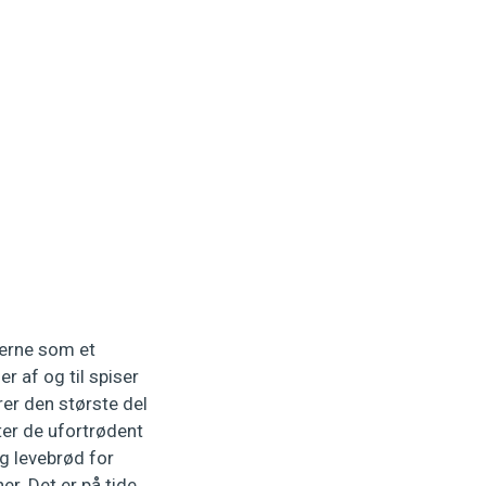
gerne som et
r af og til spiser
rer den største del
ter de ufortrødent
og levebrød for
er. Det er på tide