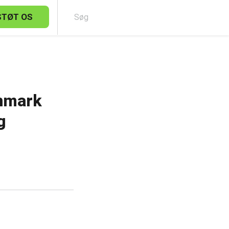
STØT OS
Sø
anmark
g