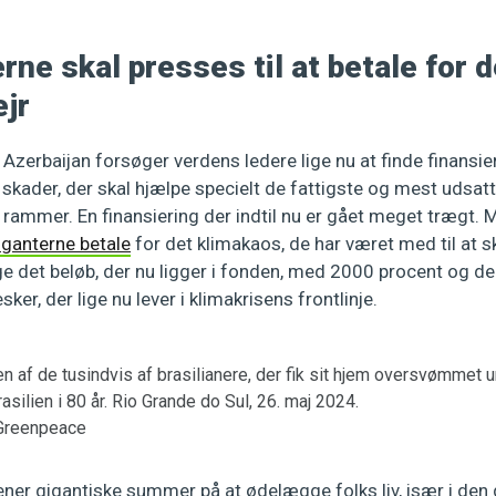
rne skal presses til at betale for d
jr
Azerbaijan forsøger verdens ledere lige nu at finde finansier
skader, der skal hjælpe specielt de fattigste og mest udsatt
rammer. En finansiering der indtil nu er gået meget trægt. M
iganterne betale
for det klimakaos, de har været med til at s
e det beløb, der nu ligger i fonden, med 2000 procent og d
er, der lige nu lever i klimakrisens frontlinje.
en af de tusindvis af brasilianere, der fik sit hjem oversvømmet
silien i 80 år. Rio Grande do Sul, 26. maj 2024.
Greenpeace
ener gigantiske summer på at ødelægge folks liv, især i den 