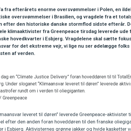
a fra efterårets enorme oversvømmelser i Polen, en ild
tiske oversvømmelser i Brasilien, og vragdele fra et tota
efter den historiske danske stormflod sidste efterår. De
le klimaaktivister fra Greenpeace tirsdag leverede ude f
nske hovedkvarter i Esbjerg. Vragdelene skal sætte foku
svar for det ekstreme vejr, vi lige nu ser ødelægge folks
sten af verden.
dag en “Climate Justice Delivery” foran hoveddøren til til Total
rg. Under sloganet “Klimaansvar leveret til døren” leverede aktiv
astrofer rundt om i verden til oliegiganten.
 / Greenpeace
maansvar leveret til døren” leverede Greenpeace-aktivister 
l efter den anden foran hoveddøren til den franske oliegiga
 i Esbjerg. Aktivisternes grønne jakker og hvide kasketter 