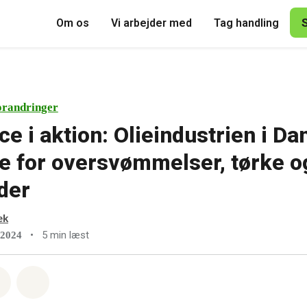
Om os
Vi arbejder med
Tag handling
orandringer
e i aktion: Olieindustrien i D
le for oversvømmelser, tørke o
der
æk
•
5 min læst
 2024
sapp
å Facebook
Del med Email
Del på Bluesky