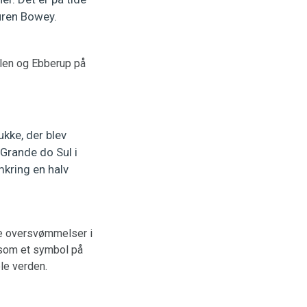
auren Bowey.
len og Ebberup på
ukke, der blev
Grande do Sul i
kring en halv
te oversvømmelser i
k som et symbol på
le verden.