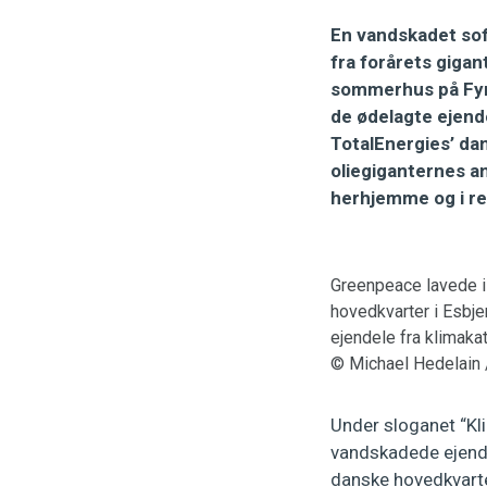
En vandskadet sof
fra forårets gigan
sommerhus på Fyn 
de ødelagte ejende
TotalEnergies’ da
oliegiganternes an
herhjemme og i re
Greenpeace lavede i 
hovedkvarter i Esbje
ejendele fra klimakat
© Michael Hedelain
Under sloganet “Kli
vandskadede ejende
danske hovedkvarter