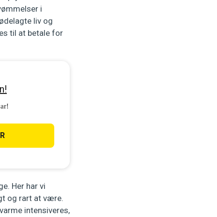
svømmelser i
ødelagte liv og
s til at betale for
n!
var!
ER
ge. Her har vi
gt og rart at være.
arme intensiveres,