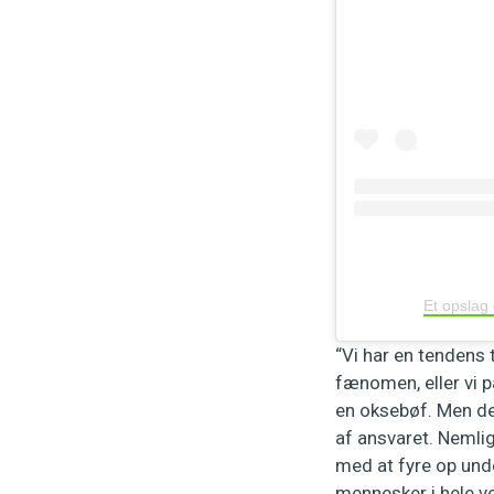
Et opslag
“Vi har en tendens 
fænomen, eller vi på
en oksebøf. Men det
af ansvaret. Nemlig
med at fyre op unde
mennesker i hele ve