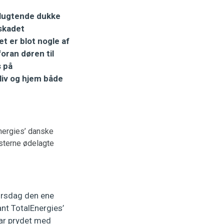
elugtende dukke
lskadet
t er blot nogle af
oran døren til
s på
 liv og hjem både
Energies’ danske
isterne ødelagte
tirsdag den ene
nt TotalEnergies’
var prydet med