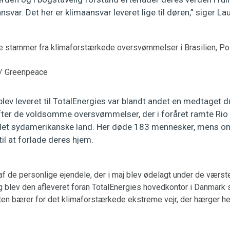
l ansvar. Det her er klimaansvar leveret lige til døren,” siger L
e stammer fra klimaforstærkede oversvømmelser i Brasilien, Po
 / Greenpeace
 blev leveret til TotalEnergies var blandt andet en medtaget d
 efter de voldsomme oversvømmelser, der i foråret ramte Rio 
 det sydamerikanske land. Her døde 183 mennesker, mens om
til at forlade deres hjem.
f de personlige ejendele, der i maj blev ødelagt under de værs
 dag blev den afleveret foran TotalEnergies hovedkontor i Danmar
ten bærer for det klimaforstærkede ekstreme vejr, der hærger he