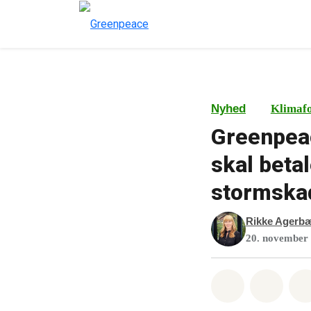
Nyhed
Klimaf
Greenpeac
skal beta
stormska
Rikke Agerb
20. november
Del på What
Del p