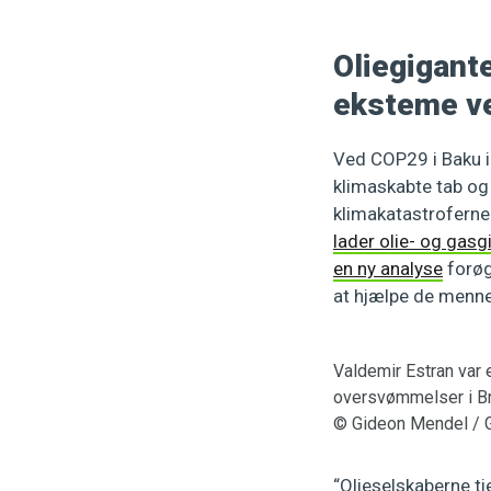
Oliegigante
eksteme ve
Ved COP29 i Baku i 
klimaskabte tab og 
klimakatastroferne 
lader olie- og gasg
en ny analyse
forøg
at hjælpe de mennesk
Valdemir Estran var 
oversvømmelser i Bra
© Gideon Mendel / 
“Olieselskaberne tj