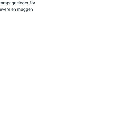
s kampagneleder for
aflevere en muggen