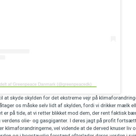
 delt af Greenpeace Danmark (@greenpeacedk)
til at skyde skylden for det ekstreme vejr på klimaforandrin
tager os måske selv lidt af skylden, fordi vi drikker mælk elle
 er på tide, at vi retter blikket mod dem, der rent faktisk bæ
 verdens olie- og gasgiganter. I deres jagt på profit fortsæt
r klimaforandringerne, vel vidende at de derved knuser liv 
rden og i bogstavelig forstand efterlader deres verden i ruin