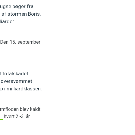
mugne bøger fra
t af stormen Boris.
liarder.
”. Den 15. september
t totalskadet
v oversvømmet
 i milliardklassen.
rmfloden blev kaldt
hvert 2.-3. år.