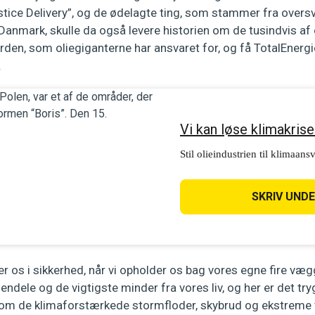
stice Delivery”, og de ødelagte ting, som stammer fra over
 Danmark, skulle da også levere historien om de tusindvis af 
erden, som oliegiganterne har ansvaret for, og få TotalEnergie
.
Vi kan løse klimakrise
Stil olieindustrien til klimaans
SKRIV UND
ler os i sikkerhed, når vi opholder os bag vores egne fire væg
endele og de vigtigste minder fra vores liv, og her er det try
m de klimaforstærkede stormfloder, skybrud og ekstreme v