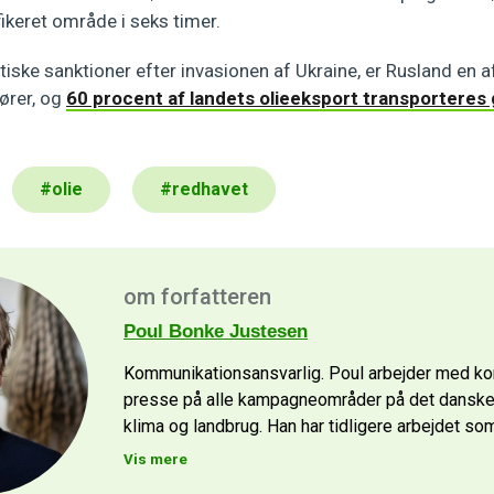
ikeret område i seks timer.
litiske sanktioner efter invasionen af Ukraine, er Rusland en a
ører, og
60 procent af landets olieeksport transportere
#
olie
#
redhavet
om forfatteren
Poul Bonke Justesen
Kommunikationsansvarlig. Poul arbejder med k
presse på alle kampagneområder på det danske
klima og landbrug. Han har tidligere arbejdet som
Vis mere