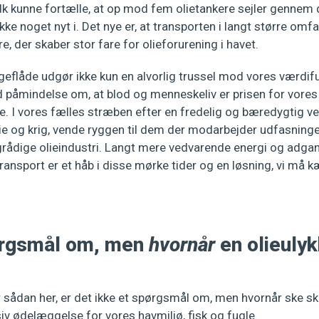
dk kunne fortælle, at op mod fem olietankere sejler gennem
 ikke noget nyt i. Det nye er, at transporten i langt større o
e, der skaber stor fare for olieforurening i havet.
geflåde udgør ikke kun en alvorlig trussel mod vores værdif
 påmindelse om, at blod og menneskeliv er prisen for vores
e. I vores fælles stræben efter en fredelig og bæredygtig v
e og krig, vende ryggen til dem der modarbejder udfasninge
ådige olieindustri. Langt mere vedvarende energi og adgang 
 transport er et håb i disse mørke tider og en løsning, vi må 
ørgsmål om, men
hvornår
en olieuly
 sådan her, er det ikke et spørgsmål om, men hvornår ske ske
iv ødelæggelse for vores havmiljø, fisk og fugle.