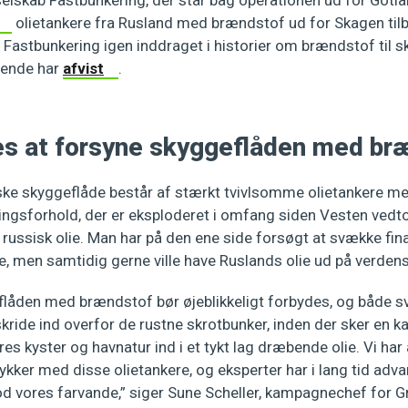
 selskab Fastbunkering, der står bag operationen ud for Gotl
olietankere fra Rusland med brændstof ud for Skagen tilb
ev Fastbunkering igen inddraget i historier om brændstof til s
gende har
afvist
.
es at forsyne skyggeflåden med br
ske skyggeflåde består af stærkt tvivlsomme olietankere me
ingsforhold, der er eksploderet i omfang siden Vesten ved
 russisk olie. Man har på den ene side forsøgt at svække fin
e, men samtidig gerne ville have Ruslands olie ud på verde
flåden med brændstof bør øjeblikkeligt forbydes, og både 
ride ind overfor de rustne skrotbunker, inden der sker en ka
res kyster og havnatur ind i et tykt lag dræbende olie. Vi har
 ulykker med disse olietankere, og eksperter har i lang tid a
mod vores farvande,” siger Sune Scheller, kampagnechef for G