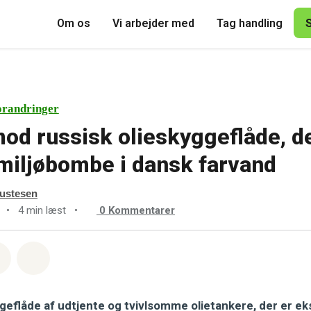
Om os
Vi arbejder med
Tag handling
orandringer
mod russisk olieskyggeflåde, d
miljøbombe i dansk farvand
ustesen
•
4 min læst
•
0
Kommentarer
sapp
å Facebook
Del med Email
Del på Bluesky
geflåde af udtjente og tvivlsomme olietankere, der er ek