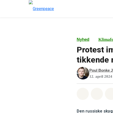
Nyhed
Klimaf
Protest i
tikkende 
Poul Bonke J
12. april 2024
Del på What
Del p
Den russiske skyg