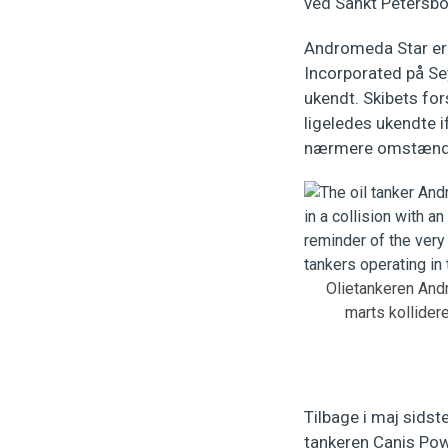
ved Sankt Petersbor
Andromeda Star er f
Incorporated på Sey
ukendt. Skibets for
ligeledes ukendte i
nærmere omstændig
Olietankeren Andr
marts kollider
Tilbage i maj sidst
tankeren Canis Pow