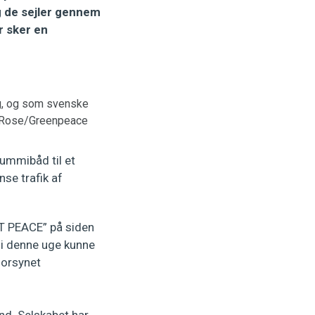
og de sejler gennem
r sker en
lag, og som svenske
l Rose/Greenpeace
gummibåd til et
nse trafik af
 PEACE” på siden
e i denne uge kunne
forsynet