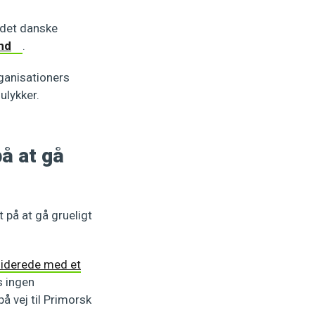
t det danske
and
.
rganisationers
ulykker.
på at gå
 på at gå grueligt
liderede med et
s ingen
å vej til Primorsk