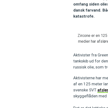
omfang siden olies
dansk farvand. Bå
katastrofe.
Zircone er en 125 
medier har afslø
Aktivister fra Gree
tankskib ud for den
russisk olie, som t
Aktivisterne har 
af en 125 meter lan
svenske SVT
afslø
skyggeflåden med b