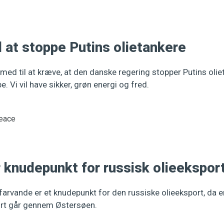
 at stoppe Putins olietankere
med til at kræve, at den danske regering stopper Putins oli
. Vi vil have sikker, grøn energi og fred.
eace
 knudepunkt for russisk olieekspor
rvande er et knudepunkt for den russiske olieeksport, da en
ort går gennem Østersøen.