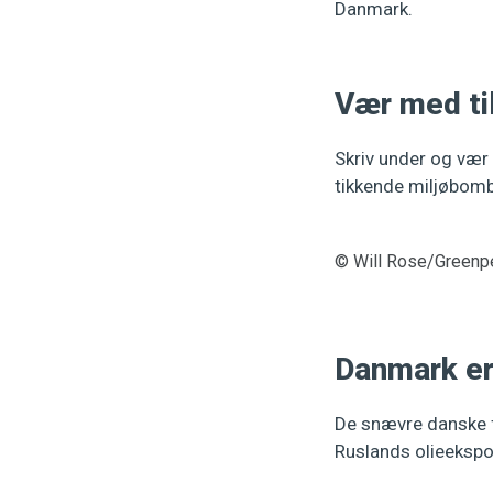
Danmark.
Vær med til
Skriv under og vær 
tikkende miljøbombe
© Will Rose/Greenp
Danmark er
De snævre danske fa
Ruslands olieeksp