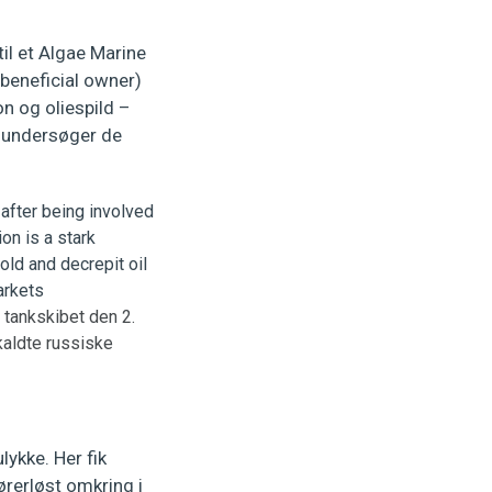
il et Algae Marine
(beneficial owner)
n og oliespild –
n undersøger de
 tankskibet den 2.
kaldte russiske
lykke. Her fik
rerløst omkring i