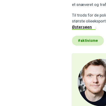
et snæveret og traf
Til trods for de po
største olieeksport
Østersøen
.
#
aktivisme