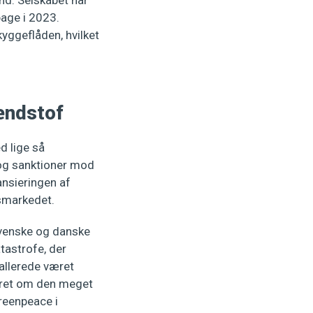
and. Selskabet har
age i 2023.
kyggeflåden, hvilket
ændstof
d lige så
tog sanktioner mod
ansieringen af
nsmarkedet.
svenske og danske
tastrofe, der
 allerede været
dvaret om den meget
reenpeace i