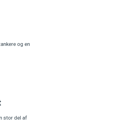
etankere og en
t
 stor del af