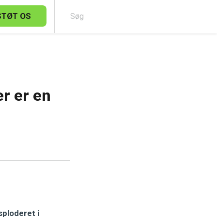
STØT OS
Sø
er er en
sploderet i