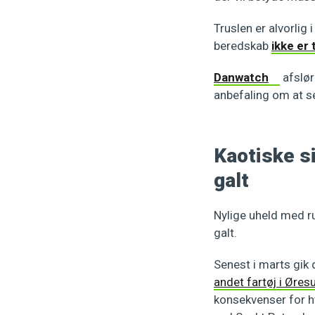
Truslen er alvorlig 
beredskab
ikke er 
Danwatch
afslør
anbefaling om at sej
Kaotiske si
galt
Nylige uheld med ru
galt.
Senest i marts gik 
andet fartøj i Øres
konsekvenser for hv