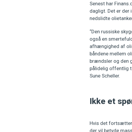
Senest har Finans.
dagligt. Det er der
nedslidte olietanker
“Den russiske skyg
også en smertefuld
afhængighed af oli
båndene mellem oli
brændsler og den gr
pålidelig offentlig
Sune Scheller.
Ikke et sp
Hvis det fortsætter
der vil betyde mass