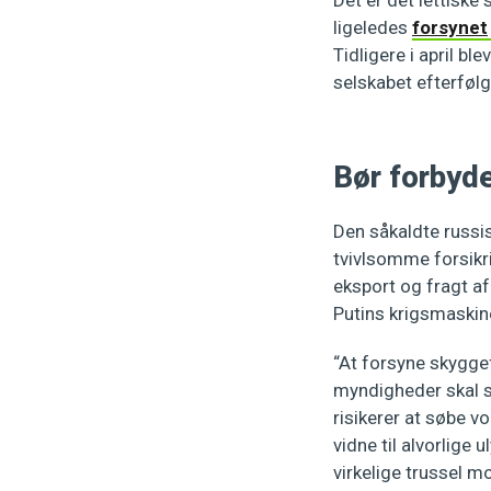
Det er det lettiske
ligeledes
forsynet
Tidligere i april bl
selskabet efterføl
Bør forbyd
Den såkaldte russi
tvivlsomme forsikr
eksport og fragt af
Putins krigsmaskin
“At forsyne skygge
myndigheder skal sk
risikerer at søbe vo
vidne til alvorlige
virkelige trussel 