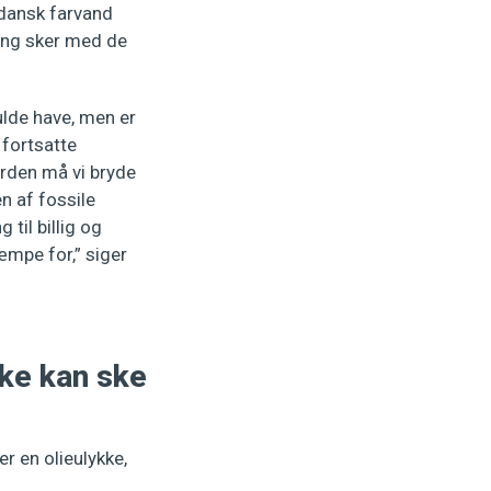
 dansk farvand
mfang sker med de
ulde have, men er
 fortsatte
erden må vi bryde
n af fossile
til billig og
kæmpe for,” siger
kke kan ske
r en olieulykke,