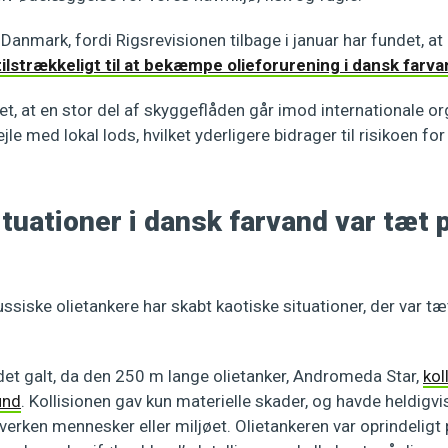
i Danmark, fordi Rigsrevisionen tilbage i januar har fundet, a
tilstrækkeligt til at bekæmpe olieforurening i dansk farv
et, at en stor del af skyggeflåden går imod internationale o
le med lokal lods, hvilket yderligere bidrager til risikoen for 
tuationer i dansk farvand var tæt 
ssiske olietankere har skabt kaotiske situationer, der var tæt
det galt, da den 250 m lange olietanker, Andromeda Star,
kol
und
. Kollisionen gav kun materielle skader, og havde heldigvi
erken mennesker eller miljøet. Olietankeren var oprindeligt p