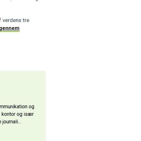
f verdens tre
s gennem
ommunikation og
 kontor og især
 journali
…