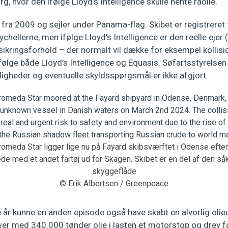
g, hvor den ifølge Lloyd’s Intelligence skulle hente råolie.
ra 2009 og sejler under Panama-flag. Skibet er registreret t
chellerne, men ifølge Lloyd’s Intelligence er den reelle ejer 
sikringsforhold – der normalt vil dække for eksempel kollisio
følge både Lloyd’s Intelligence og Equasis. Søfartsstyrelse
heder og eventuelle skyldsspørgsmål er ikke afgjort.
omeda Star ligger lige nu på Fayard skibsværftet i Odense efter
ede med et andet fartøj ud for Skagen. Skibet er en del af den så
skyggeflåde
© Erik Albertsen / Greenpeace
e år kunne en anden episode også have skabt en alvorlig olieu
er med 340.000 tønder olie i lasten et motorstop og drev fø