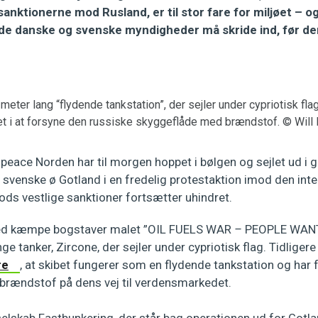
anktionerne mod Rusland, er til stor fare for miljøet – 
de danske og svenske myndigheder må skride ind, før de
meter lang “flydende tankstation”, der sejler under cypriotisk f
ret i at forsyne den russiske skyggeflåde med brændstof. © Wil
npeace Norden har til morgen hoppet i bølgen og sejlet ud i 
 svenske ø Gotland i en fredelig protestaktion imod den inte
rods vestlige sanktioner fortsætter uhindret.
med kæmpe bogstaver malet ”OIL FUELS WAR
–
PEOPLE WANT
ge tanker, Zircone, der sejler under cypriotisk flag. Tidliger
re
, at skibet fungerer som en flydende tankstation og har 
rændstof på dens vej til verdensmarkedet.