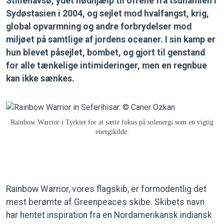
Stillehavsø, ydet nødhjælp til ofrene fra tsunamien i
Sydøstasien i 2004, og sejlet mod hvalfangst, krig,
global opvarmning og andre forbrydelser mod
miljøet på samtlige af jordens oceaner. I sin kamp er
hun blevet påsejlet, bombet, og gjort til genstand
for alle tænkelige intimideringer, men en regnbue
kan ikke sænkes.
Rainbow Warrior i Tyrkiet for at sætte fokus på solenergi som en vigtig
energikilde.
Rainbow Warrior, vores flagskib, er formodentlig det
mest berømte af Greenpeaces skibe. Skibets navn
har hentet inspiration fra en Nordamerikansk indiansk