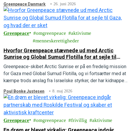
handling.
Greenpeace Danmark
26. juni 2026
Greenpeace
omgreenpeace
aktivisme
menneskerettigheder
Hvorfor Greenpeace stævnede ud med Arctic
Sunrise og Global Sumud Flotilla for at sejle til
Gaza, og hvad der er sket
Greenpeace-skibet Arctic Sunrise er på en fredelig mission
for Gaza med Global Sumud Flotilla, og vi fortsætter med at
kæmpe trods anslag fra Israelske styrker, der har kidnappet
to personer.
Poul Bonke Justesen
8. maj 2026
Greenpeace
omgreenpeace
frivillig
aktivisme
En drøm er blevet virkelig: Greenpeace indgår