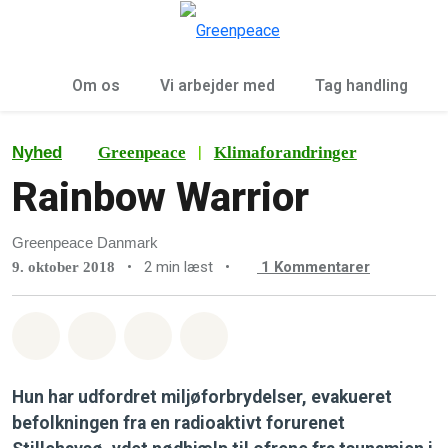
To
Menu
Om os
Vi arbejder med
Tag handling
|
Nyhed
Greenpeace
Klimaforandringer
Rainbow Warrior
Greenpeace Danmark
•
2 min læst
•
1
Kommentarer
9. oktober 2018
Del på Whatsapp
Del på Facebook
Del med Email
Del på Bluesky
Hun har udfordret miljøforbrydelser, evakueret
befolkningen fra en radioaktivt forurenet