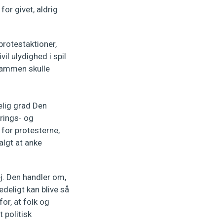
for givet, aldrig
protestaktioner,
l ulydighed i spil
erammen skulle
elig grad Den
rings- og
for protesterne,
algt at anke
ej. Den handler om,
edeligt kan blive så
for, at folk og
 politisk