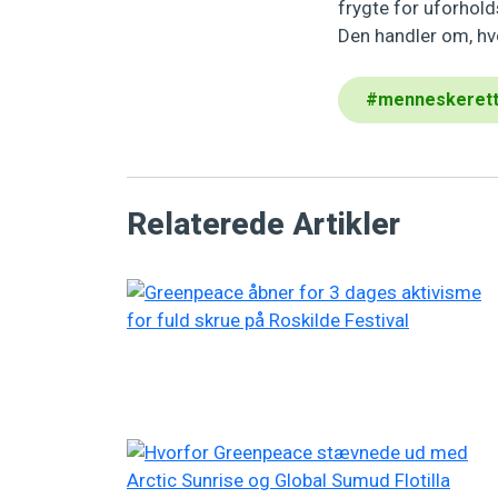
frygte for uforhol
Den handler om, h
#
menneskerett
Relaterede Artikler