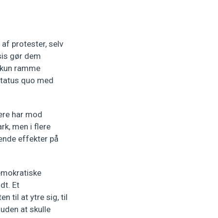
af protester, selv
ksis gør dem
e kun ramme
 status quo med
gere har mod
rk, men i flere
lende effekter på
demokratiske
dt. Et
til at ytre sig, til
 uden at skulle