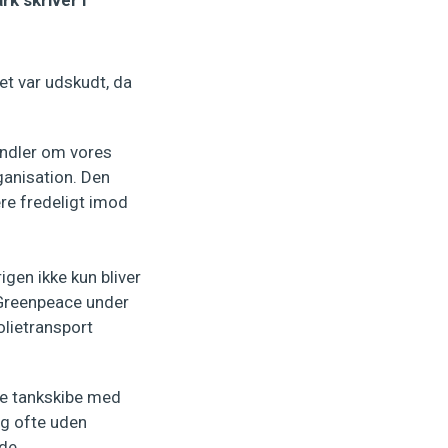
k skriver i
et var udskudt, da
andler om vores
ganisation. Den
ere fredeligt imod
rigen ikke kun bliver
 Greenpeace under
olietransport
le tankskibe med
og ofte uden
lde