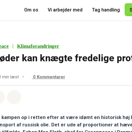
Om os
Vi arbejder med
Tag handling
|
eace
Klimaforandringer
øder kan knægte fredelige pro
3 min læst
•
0
Kommentarer
sapp
å Facebook
Del med Email
Del på Bluesky
kampen op i retten efter at være idømt en historisk høj 
sport af russisk olie. Det er ude af proportioner at hæv