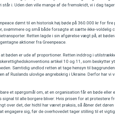
 vi står i. Uden den ville mange af de fremskridt, vi i dag tager 
enpeace dømt til en historisk høj bøde på 360.000 kr for fire 
r, svømmere og små både forsøgte at sætte ikke-voldelig civi
ietransporter. Retten lagde i sin afgørelse vægt på, at bød
gentagne aktioner fra Greenpeace.
t bøden er ude af proportioner. Retten inddrog i utilstrækk
erettighedskonventions artikel 10 og 11, som beskytter yt
eden. Samtidig undlod retten at tage hensyn til baggrunden 
en af Ruslands ulovlige angrebskrig i Ukraine. Derfor har vi v
 bare et spørgsmål om, at en organisation får en bøde eller 
ignal til alle borgere bliver: Hvis prisen for at protestere fr
angt over det, der hidtil har været praksis, så åbner det døren 
 engagere sig, før de overhovedet tager stilling til et vigtigt