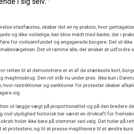
nde i sig selv.
relse stadfæstes, skaber det en ny praksis, hvor gentagelse 
ejede og ikke-voldelige, kan blive mødt med bøder, der i pra
øre for civilsamfundet og engagerede borgere. Det vil ikk
limabevægelsen. Det vil ramme alle, der ønsker at udfordre
vor retten til at demonstrere er et af de stærkeste kort, bor
 og magtmisbrug. Den ret står nu under pres. Ikke kun i Danma
 hvor restriktioner og sanktioner for protester skaber afkø
gagere sig.
etten vil lægge vægt på proportionalitet og på den bredere 
g civil ulydighed historisk har været en drivkraft for fremskri
ati hviler ikke bare på stemmer ved valg. Det hviler på retten 
il at protestere, og til at presse magthavere til at ændre kurs