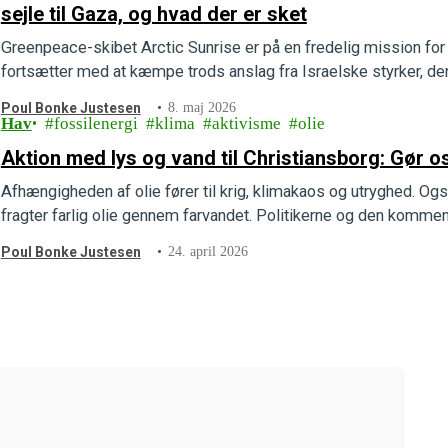
sejle til Gaza, og hvad der er sket
Greenpeace-skibet Arctic Sunrise er på en fredelig mission for
fortsætter med at kæmpe trods anslag fra Israelske styrker, der
Poul Bonke Justesen
8. maj 2026
Hav
fossilenergi
klima
aktivisme
olie
Aktion med lys og vand til Christiansborg: Gør os 
Afhængigheden af olie fører til krig, klimakaos og utryghed. Og
fragter farlig olie gennem farvandet. Politikerne og den kommend
Poul Bonke Justesen
24. april 2026