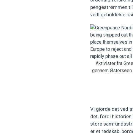
pengestrømmen til 
vedligeholdelse risi
Aktivister fra Gre
gennem Østersøen me
Vi gjorde det ved a
det, fordi historie
store samfundsstruk
er et redskab, borg