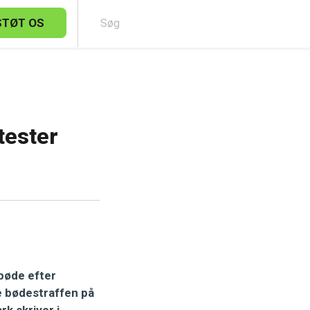
STØT OS
Sø
tester
bøde efter
e bødestraffen på