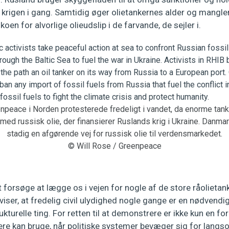
krigen i gang. Samtidig øger olietankernes alder og mangl
koen for alvorlige olieudslip i de farvande, de sejler i.
enpeace i Norden protesterede fredeligt i vandet, da enorme tan
d russisk olie, der finansierer Ruslands krig i Ukraine. Danmar
stadig en afgørende vej for russisk olie til verdensmarkedet.
© Will Rose / Greenpeace
t forsøge at lægge os i vejen for nogle af de store råolietank
n viser, at fredelig civil ulydighed nogle gange er en nødvend
turelle ting. For retten til at demonstrere er ikke kun en fo
ere kan bruge, når politiske systemer bevæger sig for langsom