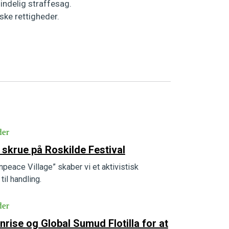
indelig straffesag.
ke rettigheder.
der
 skrue på Roskilde Festival
peace Village” skaber vi et aktivistisk
til handling.
der
la for at