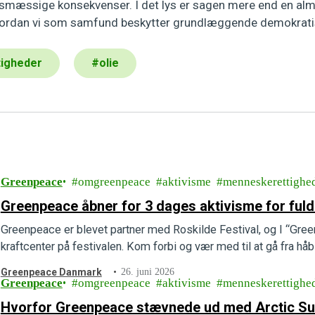
dsmæssige konsekvenser. I det lys er sagen mere end en alm
vordan vi som samfund beskytter grundlæggende demokratis
igheder
#
olie
Greenpeace
omgreenpeace
aktivisme
menneskerettighe
Greenpeace åbner for 3 dages aktivisme for fuld
Greenpeace er blevet partner med Roskilde Festival, og I “Green
kraftcenter på festivalen. Kom forbi og vær med til at gå fra håb 
Greenpeace Danmark
26. juni 2026
Greenpeace
omgreenpeace
aktivisme
menneskerettighe
Hvorfor Greenpeace stævnede ud med Arctic Sunrise og Global Sumud Flotil