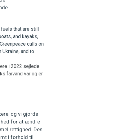
ende
kere i 2022 sejlede
ks farvand var og er
ere, og vi gjorde
ighed for at ændre
rmel rettighed. Den
t i forhold til