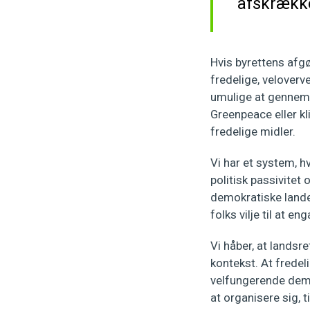
afskrække
Hvis byrettens afgø
fredelige, veloverv
umulige at gennemf
Greenpeace eller k
fredelige midler.
Vi har et system, h
politisk passivitet
demokratiske lande,
folks vilje til at en
Vi håber, at landsr
kontekst. At fredeli
velfungerende demokr
at organisere sig, t