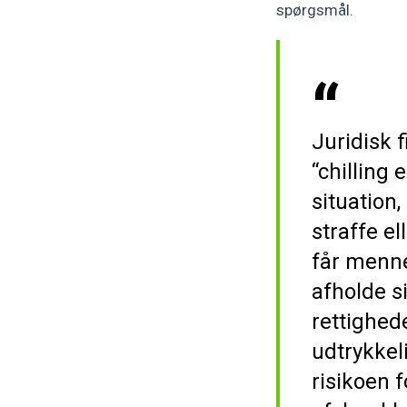
spørgsmål.
Juridisk f
“chilling 
situation,
straffe el
får menne
afholde s
rettighede
udtrykkel
risikoen 