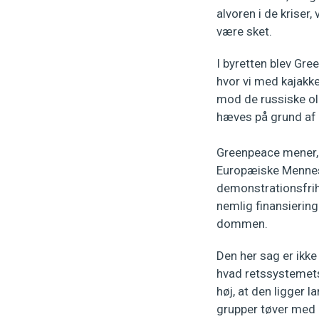
alvoren i de kriser,
være sket.
I byretten blev Gre
hvor vi med kajakke
mod de russiske ol
hæves på grund af 
Greenpeace mener, a
Europæiske Mennesk
demonstrationsfrih
nemlig finansiering
dommen.
Den her sag er ikke
hvad retssystemets s
høj, at den ligger l
grupper tøver med at