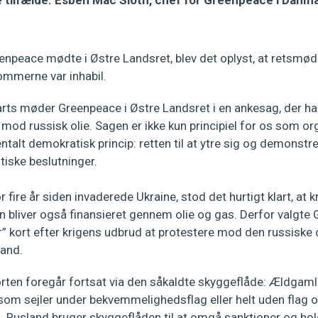
 tilfælde. Esben Mac Sloth, chef for Greenpeace i Danmar
enpeace mødte i Østre Landsret, blev det oplyst, at retsmød
mmerne var inhabil.
ts møder Greenpeace i Østre Landsret i en ankesag, der h
 mod russisk olie. Sagen er ikke kun principiel for os som or
talt demokratisk princip: retten til at ytre sig og demonstr
tiske beslutninger.
 fire år siden invaderede Ukraine, stod det hurtigt klart, at k
n bliver også finansieret gennem olie og gas. Derfor valgte
r” kort efter krigens udbrud at protestere mod den russiske 
and.
orten foregår fortsat via den såkaldte skyggeflåde: Ældgam
 som sejler under bekvemmelighedsflag eller helt uden flag 
g. Rusland bruger skyggeflåden til at omgå sanktioner og ho