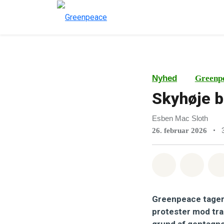
Nyhed
Greenp
Skyhøje b
Esben Mac Sloth
•
26. februar 2026
Del på What
Del p
Greenpeace tager 
protester mod tran