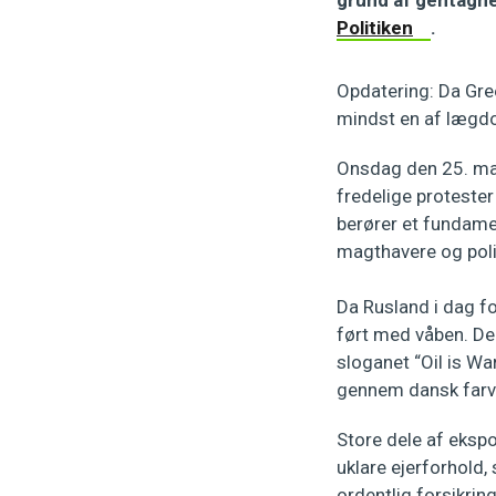
grund af gentagne
Politiken
.
Opdatering: Da Gre
mindst en af lægdo
Onsdag den 25. mar
fredelige protester
berører et fundamen
magthavere og poli
Da Rusland i dag for
ført med våben. De
sloganet “Oil is Wa
gennem dansk farv
Store dele af eksp
uklare ejerforhold,
ordentlig forsikrin