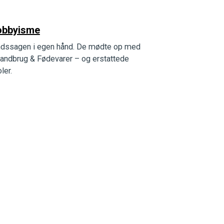
lobbyisme
andssagen i egen hånd. De mødte op med
andbrug & Fødevarer – og erstattede
ler.