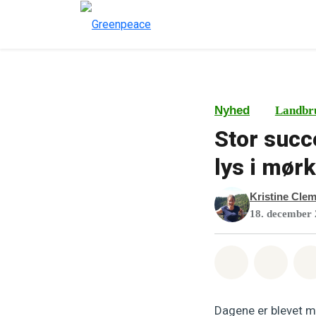
Nyhed
Landbr
Stor succ
lys i mør
Kristine Cle
18. december
Del på What
Del p
Dagene er blevet m