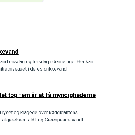
ikkevand
kevand onsdag og torsdag i denne uge. Her kan
tratniveauet i deres drikkevand.
et tog fem år at få myndighederne
 lyset og klagede over kødgigantens
ør afgørelsen faldt, og Greenpeace vandt