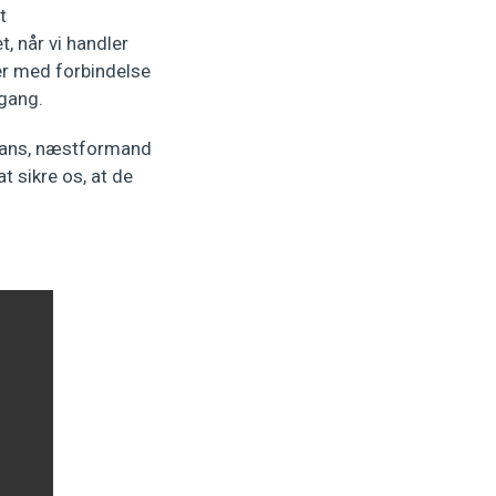
t
, når vi handler
rer med forbindelse
mgang.
mans, næstformand
t sikre os, at de