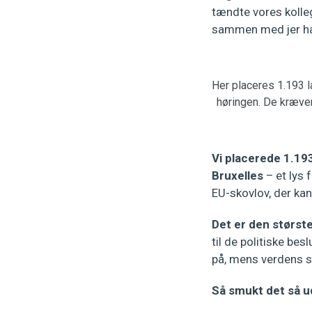
tændte vores kolleg
sammen med jer har
Her placeres 1.193 
høringen. De kræver
Vi placerede 1.19
Bruxelles
– et lys 
EU-skovlov, der kan
Det er den størst
til de politiske bes
på, mens verdens s
Så smukt det så ud