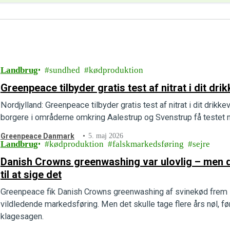
Landbrug
sundhed
kødproduktion
Greenpeace tilbyder gratis test af nitrat i dit dr
Nordjylland: Greenpeace tilbyder gratis test af nitrat i dit drik
borgere i områderne omkring Aalestrup og Svenstrup få testet ni
Greenpeace Danmark
5. maj 2026
Landbrug
kødproduktion
falskmarkedsføring
sejre
Danish Crowns greenwashing var ulovlig – men d
til at sige det
Greenpeace fik Danish Crowns greenwashing af svinekød frem i
vildledende markedsføring. Men det skulle tage flere års nøl, f
klagesagen.