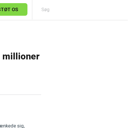
STØT OS
Sø
 millioner
ænkede sig,