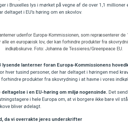
er i Bruxelles lys i mørket på vegne af de over 1,1 millioner
 deltaget i EU’s høring om en skovlov.
lanterner udenfor Europa-Kommissionen, som repræsenterer de 1
 alle en europæisk lov, der kan forhindre produkter fra skovrydnin
indkøbskurve. Foto: Johanna de Tessieres/Greenpeace EU.
3 lysende lanterner foran Europa-Kommissionens hovedk
for hver tusind personer, der har deltaget i høringen med kr
 forhindre produkter fra skovrydning i at havne i vores indk
e deltagelse i en EU-høring om miljø nogensinde.
Det sende
lutningstagere i hele Europa om, at vi borgere ikke bare vil st
kove bliver ødelagt.
, da vi overrakte jeres underskrifter