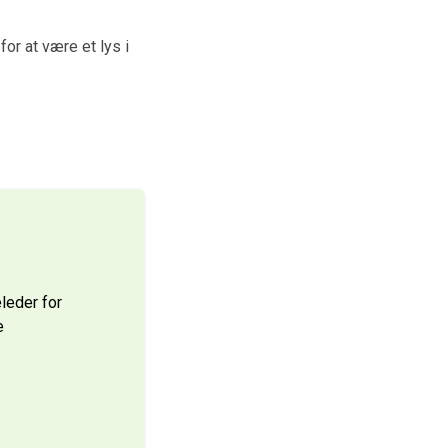
for at være et lys i
leder for
e