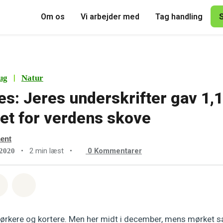
Om os
Vi arbejder med
Tag handling
|
ug
Natur
es: Jeres underskrifter gav 1,1
ket for verdens skove
ment
•
2 min læst
•
0
Kommentarer
 2020
sapp
å Facebook
Del med Email
Del på Bluesky
ørkere og kortere. Men her midt i december, mens mørket s