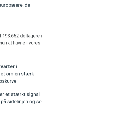
 europæere, de
.193.652 deltagere i
g i at havne i vores
varter i
avet om en stærk
øbskurve.
r et stærkt signal
å på sidelinjen og se