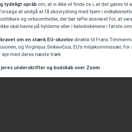
og tydeligt opråb
om, at vi ikke vil finde os i, at det gøres til e
forsøge at undgå at få skovrydning med hjem i indkøbsnettet
 politikere og virksomheder, der bør løfte ansvaret for, at va
t ikke skal havne på hylderne eller i kølediskenene i første o
t kravet om en stærk EU-skovlov
direkte til Frans Timmer
onen, og Virginijus Sinkevičius, EU’s miljøkommissær, for a
der øje med deres næste træk.
 jeres underskrifter og budskab over Zoom