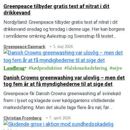
Greenpeace tilbyder gratis test af nitrat i dit
drikkevand
Nordjylland: Greenpeace tilbyder gratis test af nitrat i dit
drikkevand onsdag og torsdag i denne uge. Her kan borgere
i områderne omkring Aalestrup og Svenstrup få testet
nitratniveauet i deres drikkevand.
Greenpeace Danmark
5. maj 2026
Landbrug
kødproduktion
falskmarkedsføring
sejre
Danish Crowns greenwashing var ulovlig – men det
tog fem år at få myndighederne til at sige det
Greenpeace fik Danish Crowns greenwashing af svinekød
frem i lyset og klagede over kødgigantens vildledende
markedsføring. Men det skulle tage flere års nøl, før
afgørelsen faldt, og Greenpeace vandt klagesagen.
Christian Fromberg
7. april 2026