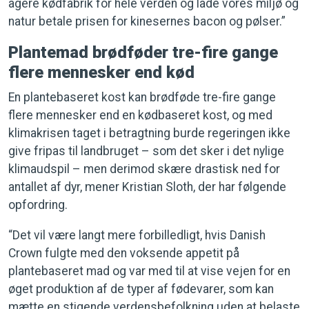
agere kødfabrik for hele verden og lade vores miljø og
natur betale prisen for kinesernes bacon og pølser.”
Plantemad brødføder tre-fire gange
flere mennesker end kød
En plantebaseret kost kan brødføde tre-fire gange
flere mennesker end en kødbaseret kost, og med
klimakrisen taget i betragtning burde regeringen ikke
give fripas til landbruget – som det sker i det nylige
klimaudspil – men derimod skære drastisk ned for
antallet af dyr, mener Kristian Sloth, der har følgende
opfordring.
“Det vil være langt mere forbilledligt, hvis Danish
Crown fulgte med den voksende appetit på
plantebaseret mad og var med til at vise vejen for en
øget produktion af de typer af fødevarer, som kan
mætte en stigende verdensbefolkning uden at belaste