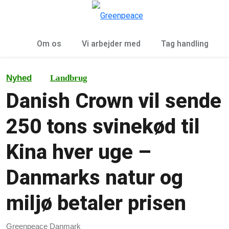
To
Menu
Om os
Vi arbejder med
Tag handling
Nyhed
Landbrug
Danish Crown vil sende
250 tons svinekød til
Kina hver uge –
Danmarks natur og
miljø betaler prisen
Greenpeace Danmark