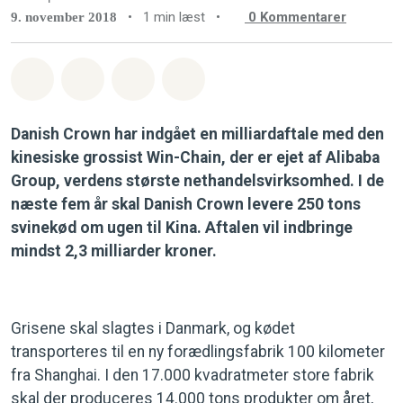
•
1 min læst
•
0
Kommentarer
9. november 2018
Del på Whatsapp
Del på Facebook
Del med Email
Del på Bluesky
Danish Crown har indgået en milliardaftale med den
kinesiske grossist Win-Chain, der er ejet af Alibaba
Group, verdens største nethandelsvirksomhed. I de
næste fem år skal Danish Crown levere 250 tons
svinekød om ugen til Kina. Aftalen vil indbringe
mindst 2,3 milliarder kroner.
Grisene skal slagtes i Danmark, og kødet
transporteres til en ny forædlingsfabrik 100 kilometer
fra Shanghai. I den 17.000 kvadratmeter store fabrik
skal der produceres 14.000 tons produkter om året,