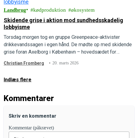
Landbrug
kødproduktion
økosystem
Skidende grise i aktion mod sundhedsskadelig
lobbyisme
Torsdag morgen tog en gruppe Greenpeace-aktivister
drikkevandssagen i egen hånd. De mødte op med skidende
grise foran Axelborg i København – hovedsædet for
Landbrug & Fødevarer – og erstattede lobbygigantens egne
Christian Fromberg
20. marts 2026
reklamer med store, røde advarselssymboler.
Indlæs flere
Kommentarer
Skriv en kommentar
Kommentar (påkrævet)