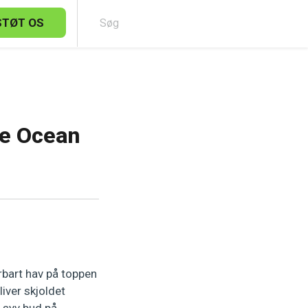
STØT OS
Sø
ke Ocean
rbart hav på toppen
liver skjoldet