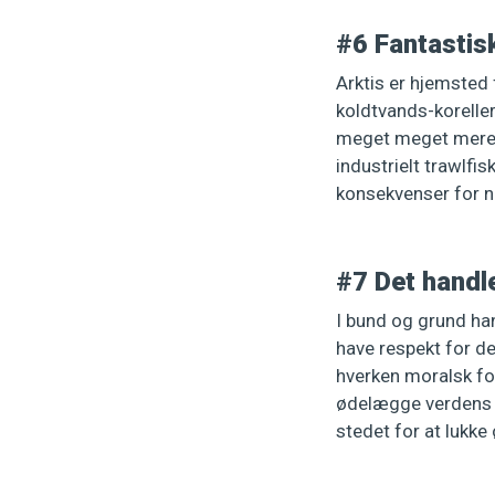
#6 Fantastis
Arktis er hjemsted f
koldtvands-korelle
meget meget mere. A
industrielt trawlfis
konsekvenser for n
#7 Det handl
I bund og grund ha
have respekt for den
hverken moralsk for
ødelægge verdens oc
stedet for at lukk