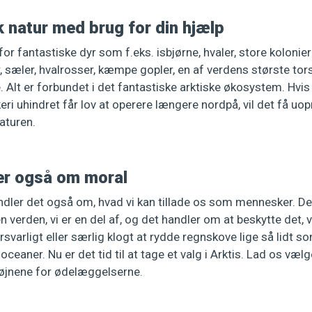
k natur med brug for din hjælp
or fantastiske dyr som f.eks. isbjørne, hvaler, store kolonier 
r, sæler, hvalrosser, kæmpe gopler, en af verdens største t
lt er forbundet i det fantastiske arktiske økosystem. Hvis 
keri uhindret får lov at operere længere nordpå, vil det få uop
aturen.
er også om moral
ndler det også om, hvad vi kan tillade os som mennesker. De
 verden, vi er en del af, og det handler om at beskytte det, vi
svarligt eller særlig klogt at rydde regnskove lige så lidt so
eaner. Nu er det tid til at tage et valg i Arktis. Lad os vælg
e øjnene for ødelæggelserne.