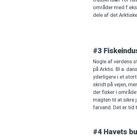
områder med f.eks.
dele af det Arktisk
#3 Fiskeindus
Nogle af verdens s
på Arktis. Bl.a. da
yderligere i et sto
skridt på vejen, men
der fisker i område
magten til at sikr
farvand. Det er tid
#4 Havets bu