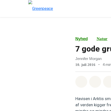
Nyhed
Natur
7 gode gr
Jennifer Morgan
•
4 mi
10. juli 2016
Del på What
Del p
Havisen i Arktis s
af verden kigger fre