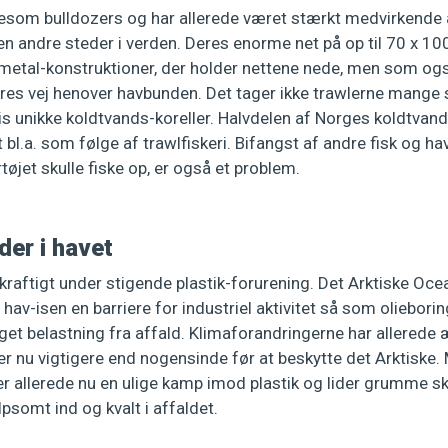
esom bulldozers og har allerede været stærkt medvirkende år
n andre steder i verden. Deres enorme net på op til 70 x 10
 metal-konstruktioner, der holder nettene nede, men som ogs
es vej henover havbunden. Det tager ikke trawlerne mange 
 unikke koldtvands-koreller. Halvdelen af Norges koldtvands
 bl.a. som følge af trawlfiskeri. Bifangst af andre fisk og h
tøjet skulle fiske op, er også et problem.
der i havet
kraftigt under stigende plastik-forurening. Det Arktiske Oce
hav-isen en barriere for industriel aktivitet så som olieborin
et belastning fra affald. Klimaforandringerne har allerede
 er nu vigtigere end nogensinde før at beskytte det Arktiske
 allerede nu en ulige kamp imod plastik og lider grumme s
lpsomt ind og kvalt i affaldet.