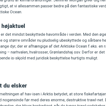
å grund af klimaforandringer. Jennifer Morgan giver dig her
igtigt, at vi allesammen passer bedre på den fantastiske ver
ktiske Ocean.
 højaktuel
 er det mindst beskyttede havområde i verden. Med den øg
re og større områder nu pludselig ubeskyttede og sårbare he
ange dyr, der er afhængige af det Arktiske Ocean f.eks. en 
ng – narhvalen, hvalrosser, Grønlandshaj osv. Derfor er det
ende is-skjold med juridisk beskyttelse hurtigts muligt.
t du elsker
meltningen af hav-isen i Arktis betydet, at store fiskefartøj
 nogensinde før med deres enorme, destruktive trawl-net. De
vbunden, der bliver beskadiget, når de tunge trawl-redskabe