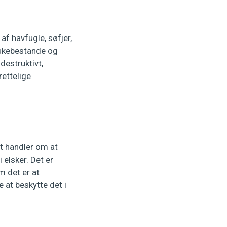
af havfugle, søfjer,
orskebestande og
destruktivt,
rettelige
t handler om at
 elsker. Det er
m det er at
e at beskytte det i