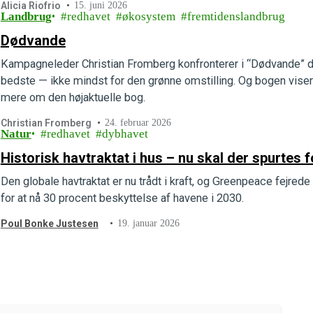
Alicia Riofrio
15. juni 2026
Landbrug
redhavet
økosystem
fremtidenslandbrug
Dødvande
Kampagneleder Christian Fromberg konfronterer i “Dødvande” 
bedste — ikke mindst for den grønne omstilling. Og bogen viser
mere om den højaktuelle bog.
Christian Fromberg
24. februar 2026
Natur
redhavet
dybhavet
Historisk havtraktat i hus – nu skal der spurtes 
Den globale havtraktat er nu trådt i kraft, og Greenpeace fejred
for at nå 30 procent beskyttelse af havene i 2030.
Poul Bonke Justesen
19. januar 2026