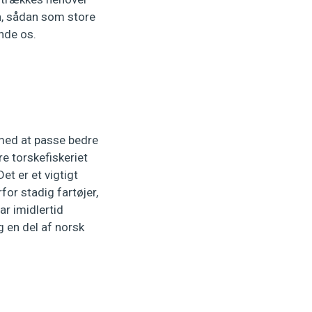
en, sådan som store
ynde os.
 med at passe bedre
re torskefiskeriet
et er et vigtigt
for stadig fartøjer,
ar imidlertid
 en del af norsk