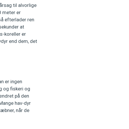
sag til alvorlige
0 meter er
å efterlader ren
sekunder at
-koreller er
avdyr end dem, det
an er ingen
g og fiskeri og
 ændret på den
. Mange hav-dyr
kæbner, når de