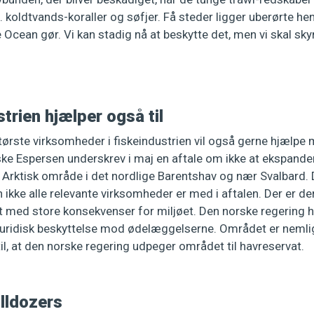
 koldtvands-koraller og søfjer. Få steder ligger uberørte h
e Ocean gør. Vi kan stadig nå at beskytte det, men vi skal sk
trien hjælper også til
tørste virksomheder i fiskeindustrien vil også gerne hjælpe
nske Espersen underskrev i maj en aftale om ikke at ekspande
rt Arktisk område i det nordlige Barentshav og nær Svalbard. D
 ikke alle relevante virksomheder er med i aftalen. Der er der
t med store konsekvenser for miljøet. Den norske regering h
e juridisk beskyttelse mod ødelæggelserne. Området er nemlig
 til, at den norske regering udpeger området til havreservat.
lldozers