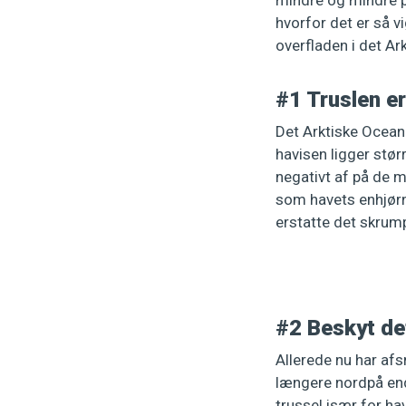
mindre og mindre p
hvorfor det er så v
overfladen i det Ar
#1 Truslen er
Det Arktiske Ocean
havisen ligger stør
negativt af på de m
som havets enhjørni
erstatte det skrump
#2 Beskyt de
Allerede nu har afs
længere nordpå end
trussel især for ha