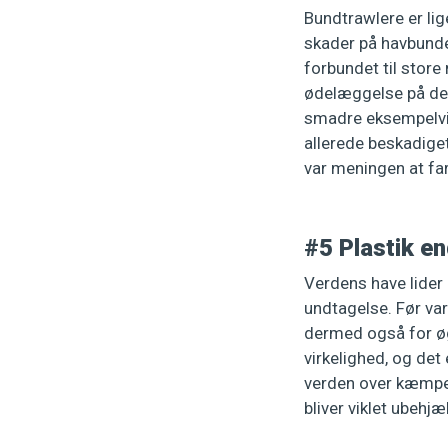
Bundtrawlere er lig
skader på havbunde
forbundet til store
ødelæggelse på der
smadre eksempelvis
allerede beskadiget
var meningen at far
#5 Plastik en
Verdens have lider 
undtagelse. Før var 
dermed også for øg
virkelighed, og det
verden over kæmper
bliver viklet ubehjæ