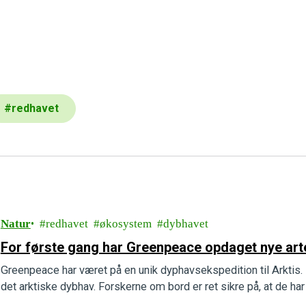
#
redhavet
Natur
redhavet
økosystem
dybhavet
For første gang har Greenpeace opdaget nye arte
Greenpeace har været på en unik dyphavsekspedition til Arktis. 
det arktiske dybhav. Forskerne om bord er ret sikre på, at de har 