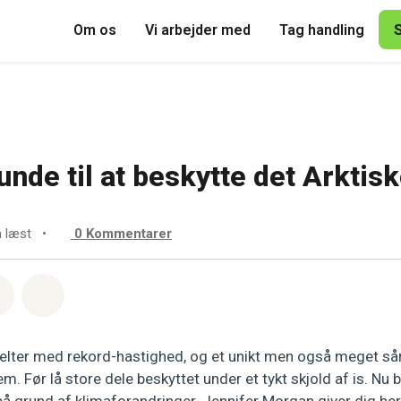
Om os
Vi arbejder med
Tag handling
unde til at beskytte det Arktis
n læst
•
0
Kommentarer
sapp
å Facebook
Del med Email
Del på Bluesky
melter med rekord-hastighed, og et unikt men også meget så
m. Før lå store dele beskyttet under et tykt skjold af is. Nu b