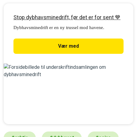
Stop dybhavsminedrift, før det er for sent 💙
Dybhavsminedrift er en ny trussel mod havene.
Vær med