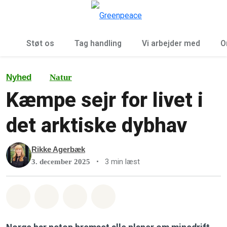
To
Menu
Støt os
Tag handling
Vi arbejder med
O
Nyhed
Natur
Kæmpe sejr for livet i
det arktiske dybhav
Rikke Agerbæk
•
3 min læst
3. december 2025
Del på Whatsapp
Del på Facebook
Del med Email
Del på Bluesky