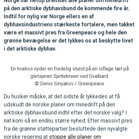
Norge har netop bremset alle planer om minedrift
på den arktiske dybhavsbund de kommende fire år.
Indtil for nylig var Norge ellers en af
dybhavsindustriens stærkeste fortalere, men takket
være et massivt pres fra Greenpeace og hele den
grønne bevægelse er det lykkes os at beskytte livet
i det arktiske dybhav.
En hvalros nyder en fredelig stund på en isflage tæt på
gletsjeren Sjettebreen ved Svalbard.
© Denis Sinyakov / Greenpeace
Du husker måske, at det sidste år lykkedes at få
udskudt de norske planer om minedrift på den
arktiske dybhavsbund indtil efter det norske valg? I
nat kom så en endnu større nyhed: Efter massivt pres
fra de grønne støttepartier besluttede den nyvalgte
norske regering at
stoppe alle planer om