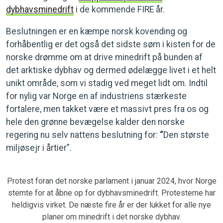
dybhavsminedrift
i de kommende FIRE år.
Beslutningen er en kæmpe norsk kovending og
forhåbentlig er det også det sidste søm i kisten for de
norske drømme om at drive minedrift på bunden af
det arktiske dybhav og dermed ødelægge livet i et helt
unikt område, som vi stadig ved meget lidt om. Indtil
for nylig var Norge en af industriens stærkeste
fortalere, men takket være et massivt pres fra os og
hele den grønne bevægelse kalder den norske
regering nu selv nattens beslutning for:
“
Den største
miljøsejr i årtier”.
Protest foran det norske parlament i januar 2024, hvor Norge
stemte for at åbne op for dybhavsminedrift. Protesterne har
heldigvis virket. De næste fire år er der lukket for alle nye
planer om minedrift i det norske dybhav.