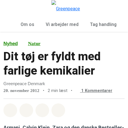
To
Menu
Om os
Vi arbejder med
Tag handling
Nyhed
Natur
Dit tøj er fyldt med
farlige kemikalier
Greenpeace Denmark
•
2 min læst
•
1
Kommentarer
20. november 2012
Del på Whatsapp
Del på Facebook
Del med Email
Del på Bluesky
Armani, Calvin Klein, Zara og den danske Bestseller-