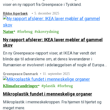
viser en ny rapport fra Greenpeace i Tyskland.
Rikke Agerbæk
5. december 2025
Natur
forbrug
skovrydning
Ny rapport afslører: IKEA laver møbler af gammel
skov
En ny Greenpeace-rapport viser, at IKEA har vendt det
blinde øje til advarslerne om, at deres leverandører i
Rumænien er involveret i ødelæggelsen af nogle af Europas
mest værdifulde gamle skove.
Greenpeace Danmark
11. september 2025
Klimaforandringer
plastik
forbrug
Mikroplastik fundet i menneskelige organer
Mikroplastik i menneskekroppen. Fra hjernen til hjertet og
meget mere.