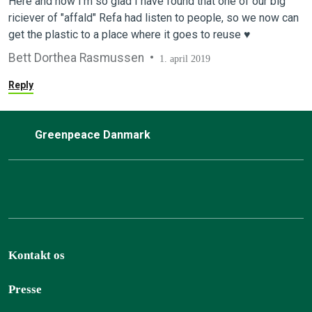
Here and now I'm so glad I have found that one of our big
riciever of "affald" Refa had listen to people, so we now can
get the plastic to a place where it goes to reuse ♥️
Bett Dorthea Rasmussen
1. april 2019
Reply
Greenpeace Danmark
Kontakt os
Presse