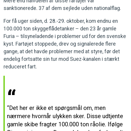
Mere end halvdelen af disse fartøjer var
sanktionerede. 37 af dem sejlede uden nationalflag.
For få uger siden, d. 28.-29. oktober, kom endnu en
100.000 ton skyggeflådetanker – den 23 år gamle
Furia – tilsyneladende i problemer ud for den svenske
kyst. Fartøjet stoppede, drev og signalerede flere
gange, at det havde problemer med at styre, før det
endelig fortsatte sin tur mod Suez-kanalen i stærkt
reduceret fart.
“Det her er ikke et spørgsmål om, men
nærmere hvornår ulykken sker. Disse udtjente
gamle skibe fragter 100.000 ton råolie. Ifølge