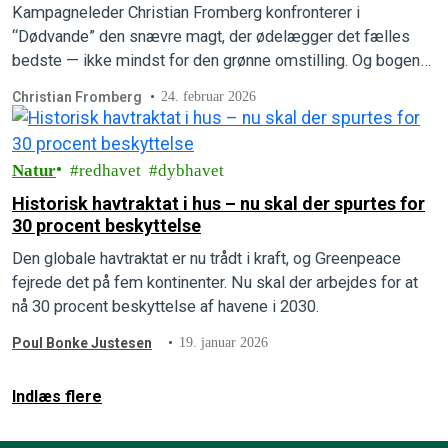
Kampagneleder Christian Fromberg konfronterer i
“Dødvande” den snævre magt, der ødelægger det fælles
bedste — ikke mindst for den grønne omstilling. Og bogen
viser også vej ud af det politiske dødvande. Læs mere om
Christian Fromberg
24. februar 2026
den højaktuelle bog.
Natur
redhavet
dybhavet
Historisk havtraktat i hus – nu skal der spurtes for
30 procent beskyttelse
Den globale havtraktat er nu trådt i kraft, og Greenpeace
fejrede det på fem kontinenter. Nu skal der arbejdes for at
nå 30 procent beskyttelse af havene i 2030.
Poul Bonke Justesen
19. januar 2026
Indlæs flere