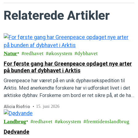
Relaterede Artikler
Natur
redhavet
økosystem
dybhavet
For første gang har Greenpeace opdaget nye arter
på bunden af dybhavet i Arktis
Greenpeace har været på en unik dyphavsekspedition til
Arktis. Med anerkendte forskere har vi udforsket livet i det
arktiske dybhav. Forskerne om bord er ret sikre på, at de har
opdaget flere helt nye, hidtil ukendte arter.
Alicia Riofrio
15. juni 2026
Landbrug
redhavet
økosystem
fremtidenslandbrug
Dødvande