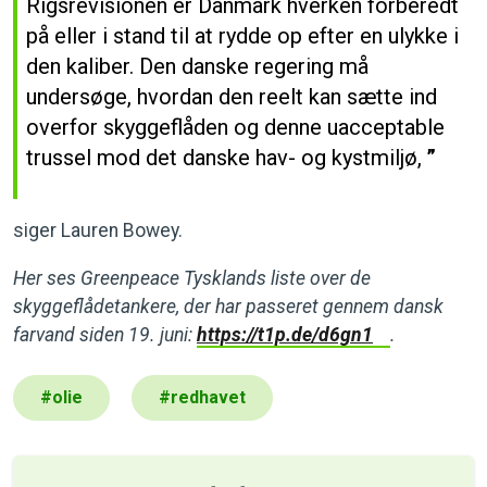
Rigsrevisionen er Danmark hverken forberedt
på eller i stand til at rydde op efter en ulykke i
den kaliber. Den danske regering må
undersøge, hvordan den reelt kan sætte ind
overfor skyggeflåden og denne uacceptable
trussel mod det danske hav- og kystmiljø,
siger Lauren Bowey.
Her ses Greenpeace Tysklands liste over de
skyggeflådetankere, der har passeret gennem dansk
farvand siden 19. juni:
https://t1p.de/d6gn1
.
#
olie
#
redhavet