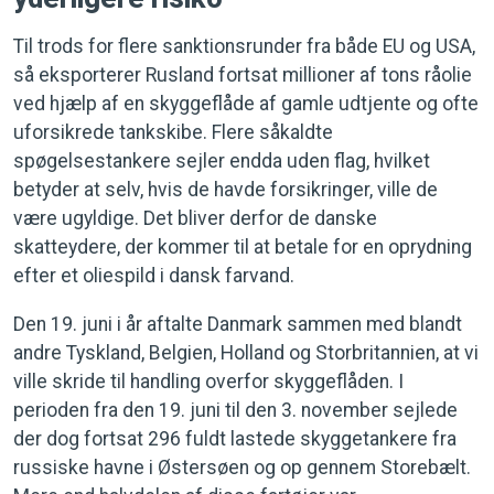
Til trods for flere sanktionsrunder fra både EU og USA,
så eksporterer Rusland fortsat millioner af tons råolie
ved hjælp af en skyggeflåde af gamle udtjente og ofte
uforsikrede tankskibe. Flere såkaldte
spøgelsestankere sejler endda uden flag, hvilket
betyder at selv, hvis de havde forsikringer, ville de
være ugyldige. Det bliver derfor de danske
skatteydere, der kommer til at betale for en oprydning
efter et oliespild i dansk farvand.
Den 19. juni i år aftalte Danmark sammen med blandt
andre Tyskland, Belgien, Holland og Storbritannien, at vi
ville skride til handling overfor skyggeflåden. I
perioden fra den 19. juni til den 3. november sejlede
der dog fortsat 296 fuldt lastede skyggetankere fra
russiske havne i Østersøen og op gennem Storebælt.