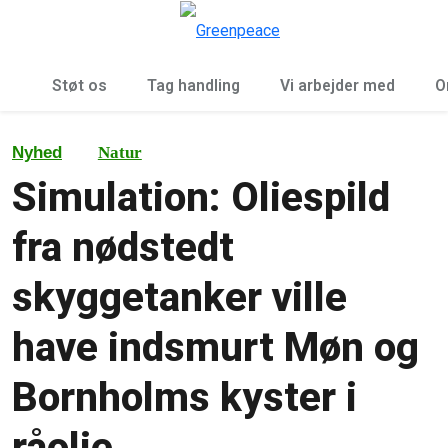
To
Menu
Støt os
Tag handling
Vi arbejder med
O
Nyhed
Natur
Simulation: Oliespild
fra nødstedt
skyggetanker ville
have indsmurt Møn og
Bornholms kyster i
råolie