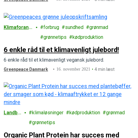
Mærkater og emballage anfører tydeligt og stolt
kødprodukter som proteinkilde.
Klimaforand
forbrug
sundhed
grønmad
ringer
grønnetips
kødproduktion
6 enkle råd til et klimavenligt julebord!
6 enkle råd til et klimavenligt vegansk julebord.
Greenpeace Danmark
16. november 2021
4 min læst
Landbr
klimaløsninger
kødproduktion
grønmad
ug
grønnetips
Organic Plant Protein har succes med