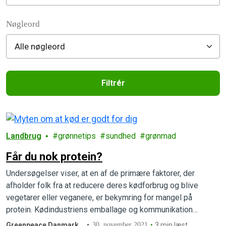
Filter posts
Nøgleord
Filtrér
Filtered results
Landbrug
grønnetips
sundhed
grønmad
Får du nok protein?
Undersøgelser viser, at en af de primære faktorer, der
afholder folk fra at reducere deres kødforbrug og blive
vegetarer eller veganere, er bekymring for mangel på
protein. Kødindustriens emballage og kommunikation
bestræber sig på at forstærke denne effektive proteinmyte.
Greenpeace Danmark
30. november 2021
3 min læst