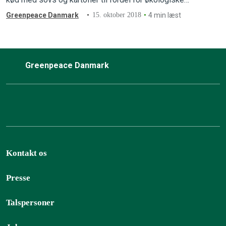
grøntsager og proteinrige bælgfrugter? Og skal der i det
Greenpeace Danmark
15. oktober 2018
4 min læst
hele taget skrues ned for kødet i de mere end…
Greenpeace Danmark
Kontakt os
Presse
Talspersoner