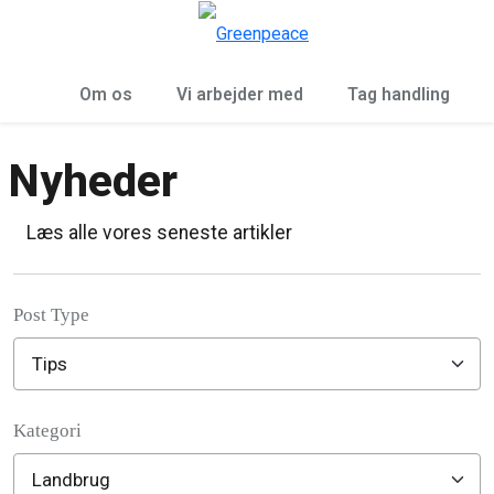
To
Menu
Om os
Vi arbejder med
Tag handling
Nyheder
Læs alle vores seneste artikler
Post Type
Kategori