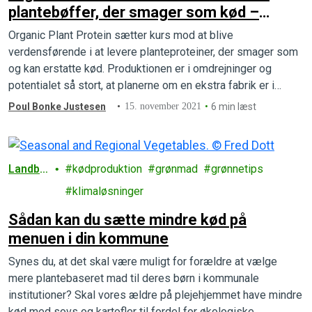
plantebøffer, der smager som kød –
klimaaftrykket er 12 gange mindre
Organic Plant Protein sætter kurs mod at blive
verdensførende i at levere planteproteiner, der smager som
og kan erstatte kød. Produktionen er i omdrejninger og
potentialet så stort, at planerne om en ekstra fabrik er i
støbeskeen.
Poul Bonke Justesen
15. november 2021
6 min læst
Landbr
kødproduktion
grønmad
grønnetips
ug
klimaløsninger
Sådan kan du sætte mindre kød på
menuen i din kommune
Synes du, at det skal være muligt for forældre at vælge
mere plantebaseret mad til deres børn i kommunale
institutioner? Skal vores ældre på plejehjemmet have mindre
kød med sovs og kartofler til fordel for økologiske