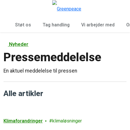
To
Menu
Støt os
Tag handling
Vi arbejder med
O
Nyheder
Pressemeddelelse
En aktuel meddelelse til pressen
Alle artikler
Klimaforandringer
klimaløsninger