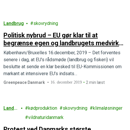
Landbrug
skovrydning
Politisk nybrud – EU gør klar til at
begrænse egen og landbrugets medvirken
til skovrydning
København/Bruxelles 16.december, 2019 – Det forventes
senere i dag, at EU’s rådsmøde (landbrug og fiskeri) vil
beslutte at sende en klar besked til EU-Kommissionen om
markant at intensivere EU’s indsats…
Greenpeace Danmark
16. december 2019
2 min læst
Landbr
kødproduktion
skovrydning
klimaløsninger
ug
vildnaturidanmark
Protest ved Danmarks største