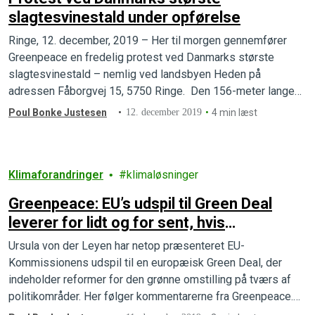
slagtesvinestald under opførelse
Ringe, 12. december, 2019 – Her til morgen gennemfører
Greenpeace en fredelig protest ved Danmarks største
slagtesvinestald – nemlig ved landsbyen Heden på
adressen Fåborgvej 15, 5750 Ringe. Den 156-meter lange…
Poul Bonke Justesen
12. december 2019
4 min læst
Klimaforandringer
klimaløsninger
Greenpeace: EU’s udspil til Green Deal
leverer for lidt og for sent, hvis
klimakatastrofen skal bremses
Ursula von der Leyen har netop præsenteret EU-
Kommissionens udspil til en europæisk Green Deal, der
indeholder reformer for den grønne omstilling på tværs af
politikområder. Her følger kommentarerne fra Greenpeace.…