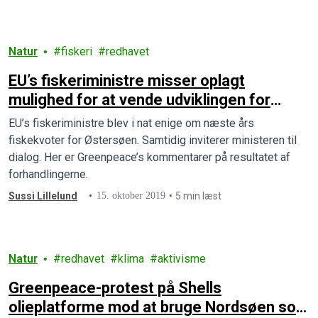
Natur
fiskeri
redhavet
EU’s fiskeriministre misser oplagt
mulighed for at vende udviklingen for
Østersøens pressede fiskebestande
EU’s fiskeriministre blev i nat enige om næste års
fiskekvoter for Østersøen. Samtidig inviterer ministeren til
dialog. Her er Greenpeace’s kommentarer på resultatet af
forhandlingerne.
Sussi Lillelund
15. oktober 2019
5 min læst
Natur
redhavet
klima
aktivisme
Greenpeace-protest på Shells
olieplatforme mod at bruge Nordsøen som