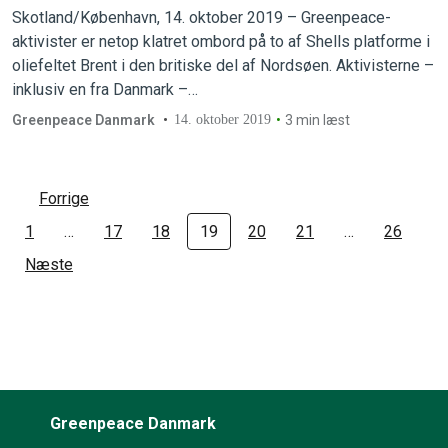
skrotplads
Skotland/København, 14. oktober 2019 – Greenpeace-
aktivister er netop klatret ombord på to af Shells platforme i
oliefeltet Brent i den britiske del af Nordsøen. Aktivisterne –
inklusiv en fra Danmark –…
Greenpeace Danmark
14. oktober 2019
3 min læst
Forrige
1
…
17
18
19
20
21
…
26
Næste
Greenpeace Danmark