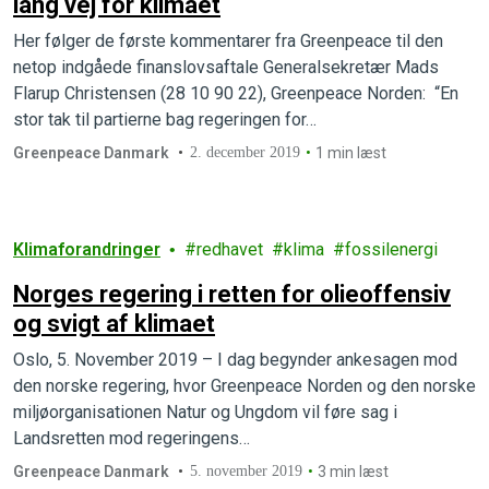
lang vej for klimaet
Her følger de første kommentarer fra Greenpeace til den
netop indgåede finanslovsaftale Generalsekretær Mads
Flarup Christensen (28 10 90 22), Greenpeace Norden: “En
stor tak til partierne bag regeringen for…
Greenpeace Danmark
2. december 2019
1 min læst
Klimaforandringer
redhavet
klima
fossilenergi
Norges regering i retten for olieoffensiv
og svigt af klimaet
Oslo, 5. November 2019 – I dag begynder ankesagen mod
den norske regering, hvor Greenpeace Norden og den norske
miljøorganisationen Natur og Ungdom vil føre sag i
Landsretten mod regeringens…
Greenpeace Danmark
5. november 2019
3 min læst