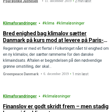
Poul Bonke Justesen
11. december 2019
2 min læst
Klimaforandringer
klima
klimaløsninger
Bred enighed bag klimalov sætter
Danmark på kurs mod at levere på Paris-
aftalen
Regeringen er med et flertal i Folketinget nået til enighed om
en ny klimalov, der sætter rammerne for den danske
klimaindsats. Aftalen er begyndelsen på den nødvendige
grønne omstilling, der skal…
Greenpeace Danmark
6. december 2019
1 min læst
Klimaforandringer
klimaløsninger
Finanslov er godt skridt frem – men stadig