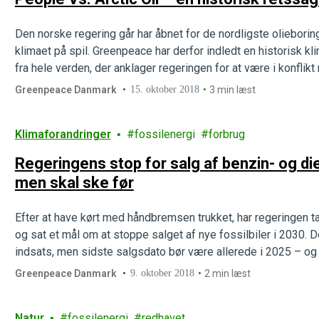
Den norske regering går har åbnet for de nordligste olieborin
klimaet på spil. Greenpeace har derfor indledt en historisk k
fra hele verden, der anklager regeringen for at være i konfli
del af en bevægelse, hvor…
Greenpeace Danmark
15. oktober 2018
3 min læst
Klimaforandringer
fossilenergi
forbrug
Regeringens stop for salg af benzin- og dies
men skal ske før
Efter at have kørt med håndbremsen trukket, har regeringen tage
og sat et mål om at stoppe salget af nye fossilbiler i 2030. De
indsats, men sidste salgsdato bør være allerede i 2025 – og
Greenpeace Danmark
9. oktober 2018
2 min læst
Natur
fossilenergi
redhavet