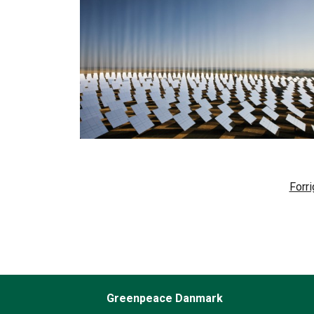
Forr
Greenpeace Danmark