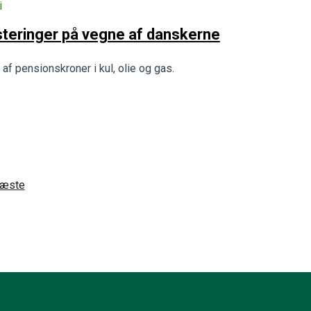
i
steringer på vegne af danskerne
f pensionskroner i kul, olie og gas.
æste