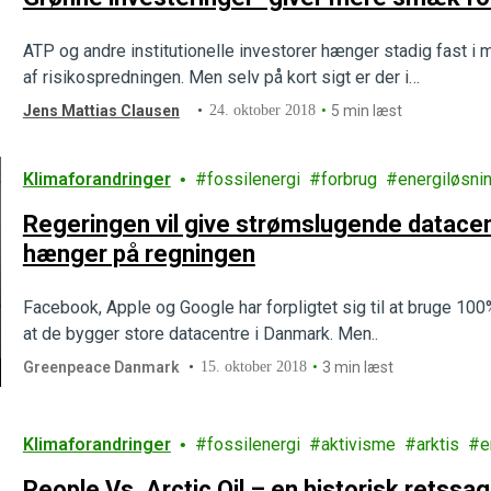
ATP og andre institutionelle investorer hænger stadig fast i m
af risikospredningen. Men selv på kort sigt er der i…
Jens Mattias Clausen
24. oktober 2018
5 min læst
Klimaforandringer
fossilenergi
forbrug
energiløsni
Regeringen vil give strømslugende datacen
hænger på regningen
Facebook, Apple og Google har forpligtet sig til at bruge 10
at de bygger store datacentre i Danmark. Men..
Greenpeace Danmark
15. oktober 2018
3 min læst
Klimaforandringer
fossilenergi
aktivisme
arktis
e
People Vs. Arctic Oil – en historisk retssag