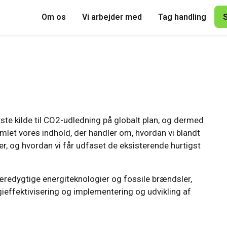
Om os
Vi arbejder med
Tag handling
rste kilde til CO2-udledning på globalt plan, og dermed
samlet vores indhold, der handler om, hvordan vi blandt
er, og hvordan vi får udfaset de eksisterende hurtigst
-bæredygtige energiteknologier og fossile brændsler,
rgieffektivisering og implementering og udvikling af