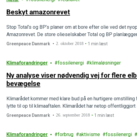
Beskyt amazonrevet
Stop Total’s og BP’s planer om at bore efter olie ved det nyop
Amazonrevet. De store olieselskaber Total og BP planlægger
Greenpeace Danmark
2. oktober 2018
1 min læst
Klimaforandringer
fossilenergi
klimaløsninger
Ny analyse viser nødvendig vej for flere elb
bevægelse
Klimarådet kommer med klare bud på en hurtigere omstilling fr
lytte til op til klimaaftalen. Klimarådet har netop offentliggjo
Greenpeace Danmark
26. september 2018
1 min læst
Klimaforandringer
forbrug
aktivisme
fossilenergi