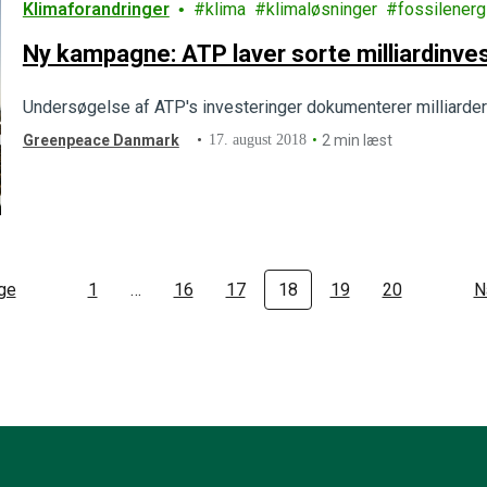
Klimaforandringer
klima
klimaløsninger
fossilenerg
Ny kampagne: ATP laver sorte milliardinve
Undersøgelse af ATP's investeringer dokumenterer milliarder a
Greenpeace Danmark
17. august 2018
2 min læst
ige
1
…
16
17
18
19
20
N