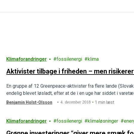
Klimaforandringer
fossilenergi
klima
Aktivister tilbage i friheden – men risiker
En gruppe af 12 Greenpeace-aktivister fra flere lande (Slovaki
endelig blevet løsladt, efter at de i en uge har siddet i varet
Benjamin Holst-Olsson
4. december 2018
1 min læst
Klimaforandringer
fossilenergi
klimaløsninger
ener
Grønne investeringer “giver mere smæk for