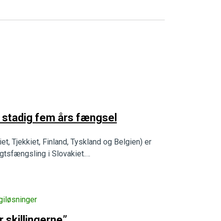
er stadig fem års fængsel
et, Tjekkiet, Finland, Tyskland og Belgien) er
ægtsfængsling i Slovakiet.…
giløsninger
 skillingerne”