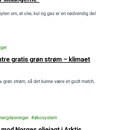
yten om, at olie, kul og gas er en nødvendig del
nger
tre gratis grøn strøm – klimaet
0% grøn strøm, så det kunne være et godt match,
nergiløsninger
økosystem
 mod Norges oliejagt i Arktis