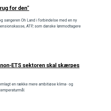
brug for den”
 og sangeren Oh Land i forbindelse med en ny
pensionskasse, ATP, som danske lønmodtagere
 i non-ETS sektoren skal skærpes
fremlagt en række mere ambitiøse klima- og
 temperaturmål.