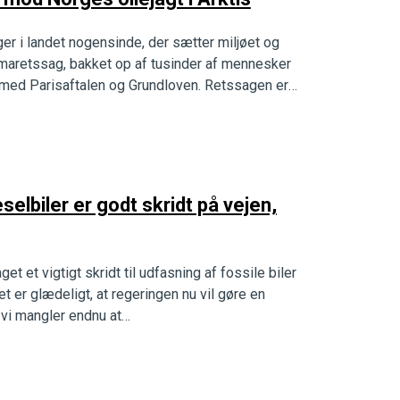
ger i landet nogensinde, der sætter miljøet og
limaretssag, bakket op af tusinder af mennesker
kt med Parisaftalen og Grundloven. Retssagen er
elbiler er godt skridt på vejen,
t et vigtigt skridt til udfasning af fossile biler
t er glædeligt, at regeringen nu vil gøre en
 vi mangler endnu at…