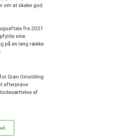
gler om at skabe god
ugsaftale fra 2021
pfylde sine
ig på en lang række
g
for Grøn Omstilling
t efterprøve
lsidesættelse af
oad