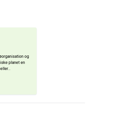
øorganisation og
tiske planet en
eller
…