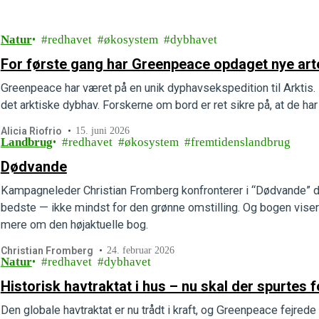
Natur
redhavet
økosystem
dybhavet
For første gang har Greenpeace opdaget nye arte
Greenpeace har været på en unik dyphavsekspedition til Arktis. 
det arktiske dybhav. Forskerne om bord er ret sikre på, at de har 
Alicia Riofrio
15. juni 2026
Landbrug
redhavet
økosystem
fremtidenslandbrug
Dødvande
Kampagneleder Christian Fromberg konfronterer i “Dødvande” 
bedste — ikke mindst for den grønne omstilling. Og bogen viser
mere om den højaktuelle bog.
Christian Fromberg
24. februar 2026
Natur
redhavet
dybhavet
Historisk havtraktat i hus – nu skal der spurtes 
Den globale havtraktat er nu trådt i kraft, og Greenpeace fejred