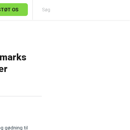
STØT OS
Sø
nmarks
er
g gødning til