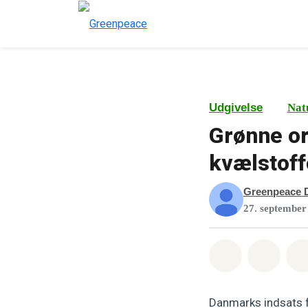
Udgivelse
Nat
Grønne or
kvælstoff
Greenpeace 
27. september
Del på What
Del p
Danmarks indsats f