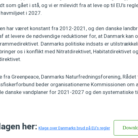
t som gået i stå, og vi er milevidt fra at leve op til EU’s re
 havmiljøet i 2027.
n har været konstant fra 2012-2021, og den danske landbr
af at levere de nødvendige reduktioner for, at Danmark kan o
drammedirektivet. Danmarks politiske indsats er utilstrækkel
ringer os i konflikt med Nitratdirektivet, Habitatdirektivet o
rektivet.
ge fra Greenpeace, Danmarks Naturfredningsforening, Rådet 
sfiskerforbund beder organisationerne Kommissionen om a
e danske vandplaner for 2021-2027 og den systematiske ti
lagen her:
Downl
Klage over Danmarks brud på EU’s regler