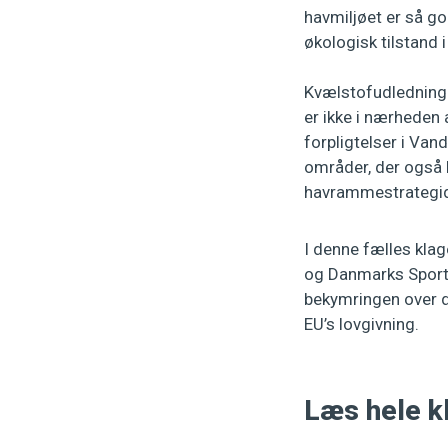
havmiljøet er så god
økologisk tilstand i
Kvælstofudledninge
er ikke i nærheden 
forpligtelser i Van
områder, der også b
havrammestrategidi
I denne fælles kla
og Danmarks Sport
bekymringen over d
EU’s lovgivning.
Læs hele k