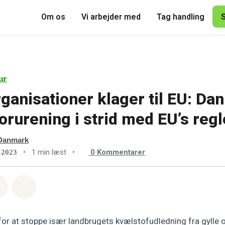
Om os
Vi arbejder med
Tag handling
ur
ganisationer klager til EU: Da
orurening i strid med EU’s regl
Danmark
•
1 min læst
•
0
Kommentarer
 2023
sapp
å Facebook
Del med Email
Del på Bluesky
or at stoppe især landbrugets kvælstofudledning fra gylle o