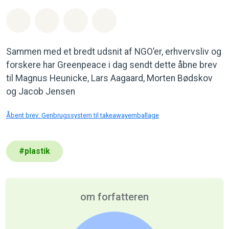
Del på Whatsapp
Del på Facebook
Del med Email
Del på Bluesky
Sammen med et bredt udsnit af NGO’er, erhvervsliv og
forskere har Greenpeace i dag sendt dette åbne brev
til Magnus Heunicke, Lars Aagaard, Morten Bødskov
og Jacob Jensen
Åbent brev: Genbrugssystem til takeawayemballage
#
plastik
om forfatteren