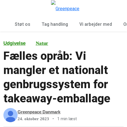
To
Menu
Støt os
Tag handling
Vi arbejder med
O
Udgivelse
Natur
Fælles opråb: Vi
mangler et nationalt
genbrugssystem for
takeaway-emballage
Greenpeace Danmark
•
1 min læst
24. oktober 2023