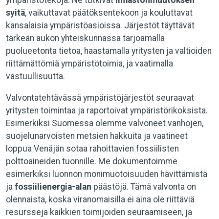
ympäristötekoja. Ne tutkivat
ilmastonmuutoksen
syitä
, vaikuttavat päätöksentekoon ja kouluttavat
kansalaisia ympäristöasioissa. Järjestöt täyttävät
tärkeän aukon yhteiskunnassa tarjoamalla
puolueetonta tietoa, haastamalla yritysten ja valtioiden
riittämättömiä ympäristötoimia, ja vaatimalla
vastuullisuutta.
Valvontatehtävässä ympäristöjärjestöt seuraavat
yritysten toimintaa ja raportoivat ympäristörikoksista.
Esimerkiksi Suomessa olemme valvoneet vanhojen,
suojelunarvoisten metsien hakkuita ja vaatineet
loppua Venäjän sotaa rahoittavien fossiilisten
polttoaineiden tuonnille. Me dokumentoimme
esimerkiksi luonnon monimuotoisuuden hävittämistä
ja
fossiilienergia-alan
päästöjä. Tämä valvonta on
olennaista, koska viranomaisilla ei aina ole riittäviä
resursseja kaikkien toimijoiden seuraamiseen, ja