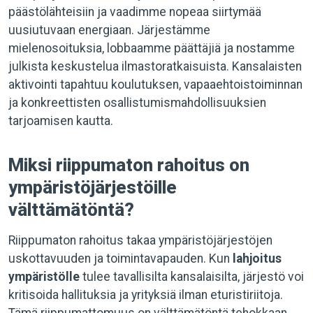
päästölähteisiin ja vaadimme nopeaa siirtymää
uusiutuvaan energiaan. Järjestämme
mielenosoituksia, lobbaamme päättäjiä ja nostamme
julkista keskustelua ilmastoratkaisuista. Kansalaisten
aktivointi tapahtuu koulutuksen, vapaaehtoistoiminnan
ja konkreettisten osallistumismahdollisuuksien
tarjoamisen kautta.
Miksi riippumaton rahoitus on
ympäristöjärjestöille
välttämätöntä?
Riippumaton rahoitus takaa ympäristöjärjestöjen
uskottavuuden ja toimintavapauden. Kun
lahjoitus
ympäristölle
tulee tavallisilta kansalaisilta, järjestö voi
kritisoida hallituksia ja yrityksiä ilman eturistiriitoja.