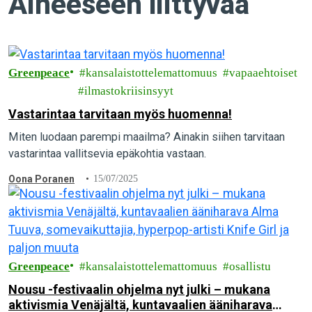
Aiheeseen liittyvää
Greenpeace
kansalaistottelemattomuus
vapaaehtoiset
ilmastokriisinsyyt
Vastarintaa tarvitaan myös huomenna!
Miten luodaan parempi maailma? Ainakin siihen tarvitaan
vastarintaa vallitsevia epäkohtia vastaan.
Oona Poranen
15/07/2025
Greenpeace
kansalaistottelemattomuus
osallistu
Nousu -festivaalin ohjelma nyt julki – mukana
aktivismia Venäjältä, kuntavaalien ääniharava