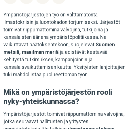
Ympäristöjärjestöjen työ on välttämätöntä
ilmastokriisin ja luontokadon torjumiseksi. Järjestöt
toimivat riippumattomina valvojina, tutkijoina ja
kansalaisten äänenä ympäristöpolitiikassa. Ne
vaikuttavat päätöksentekoon, suojelevat
Suomen
metsiä, maailman meriä
ja edistävät kestävää
kehitystä tutkimuksen, kampanjoinnin ja
kansalaisvaikuttamisen kautta. Yksityisten lahjoittajien
tuki mahdollistaa puolueettoman työn.
Mikä on ympäristöjärjestön rooli
nyky-yhteiskunnassa?
Ympäristöjärjestöt toimivat riippumattomina valvojina,
jotka seuraavat hallitusten ja yritysten