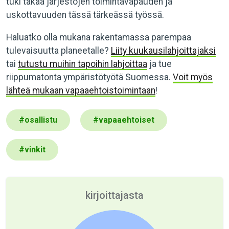
tuki takaa järjestöjen toimintavapauden ja
uskottavuuden tässä tärkeässä työssä.
Haluatko olla mukana rakentamassa parempaa
tulevaisuutta planeetalle?
Liity kuukausilahjoittajaksi
tai
tutustu muihin tapoihin lahjoittaa
ja tue
riippumatonta ympäristötyötä Suomessa.
Voit myös
lähteä mukaan vapaaehtoistoimintaan
!
#
osallistu
#
vapaaehtoiset
#
vinkit
kirjoittajasta