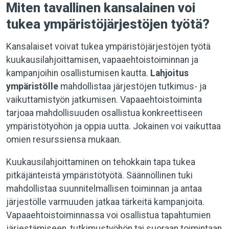
Miten tavallinen kansalainen voi
tukea ympäristöjärjestöjen työtä?
Kansalaiset voivat tukea ympäristöjärjestöjen työtä
kuukausilahjoittamisen, vapaaehtoistoiminnan ja
kampanjoihin osallistumisen kautta.
Lahjoitus
ympäristölle
mahdollistaa järjestöjen tutkimus- ja
vaikuttamistyön jatkumisen. Vapaaehtoistoiminta
tarjoaa mahdollisuuden osallistua konkreettiseen
ympäristötyöhön ja oppia uutta. Jokainen voi vaikuttaa
omien resurssiensa mukaan.
Kuukausilahjoittaminen on tehokkain tapa tukea
pitkäjänteistä ympäristötyötä. Säännöllinen tuki
mahdollistaa suunnitelmallisen toiminnan ja antaa
järjestölle varmuuden jatkaa tärkeitä kampanjoita.
Vapaaehtoistoiminnassa voi osallistua tapahtumien
järjestämiseen, tutkimustyöhön tai suoraan toimintaan