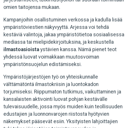
omien taitojensa mukaan.
Kampanjoihin osallistuminen verkossa ja kadulla lisää
ympäristöviestien näkyvyyttä. Arjessa voi tehdä
kestäviä valintoja, jakaa ympäristötietoa sosiaalisessa
mediassa tai mielipidekirjoituksina, ja keskustella
ilmastoasioista
ystävien kanssa. Nämä pienet teot
yhdessä luovat voimakkaan muutosvoiman
ympäristönsuojelun edistämiseksi.
Ympäristöjärjestöjen työ on yhteiskunnalle
välttämätöntä ilmastokriisin ja luontokadon
torjumiseksi. Riippumaton tutkimus, vaikuttaminen ja
kansalaisten aktivointi luovat pohjan kestävälle
tulevaisuudelle, jossa myös muiden kuin teollisuuden
edustajien ja luonnonvarojen riistosta hyötyvien
näkemykset pääsevät esiin. Yksityisten lahjoittajien