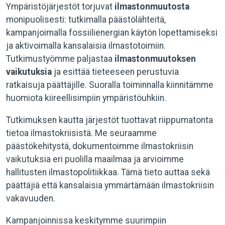
Ympäristöjärjestöt torjuvat
ilmastonmuutosta
monipuolisesti: tutkimalla päästölähteitä,
kampanjoimalla fossiilienergian käytön lopettamiseksi
ja aktivoimalla kansalaisia ilmastotoimiin.
Tutkimustyömme paljastaa
ilmastonmuutoksen
vaikutuksia
ja esittää tieteeseen perustuvia
ratkaisuja päättäjille. Suoralla toiminnalla kiinnitämme
huomiota kiireellisimpiin ympäristöuhkiin.
Tutkimuksen kautta järjestöt tuottavat riippumatonta
tietoa ilmastokriisistä. Me seuraamme
päästökehitystä, dokumentoimme ilmastokriisin
vaikutuksia eri puolilla maailmaa ja arvioimme
hallitusten ilmastopolitiikkaa. Tämä tieto auttaa sekä
päättäjiä että kansalaisia ymmärtämään ilmastokriisin
vakavuuden.
Kampanjoinnissa keskitymme suurimpiin