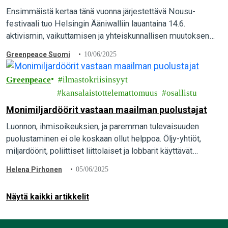
Alma Tuuva, somevaikuttajia, hyperpop-artisti
Ensimmäistä kertaa tänä vuonna järjestettävä Nousu-
Knife Girl ja paljon muuta
festivaali tuo Helsingin Ääniwalliin lauantaina 14.6.
aktivismin, vaikuttamisen ja yhteiskunnallisen muutoksen
tekijöitä. Tapahtuma on yleisölle ilmainen.
Greenpeace Suomi
10/06/2025
Greenpeace
ilmastokriisinsyyt
kansalaistottelemattomuus
osallistu
Monimiljardöörit vastaan maailman puolustajat
Luonnon, ihmisoikeuksien, ja paremman tulevaisuuden
puolustaminen ei ole koskaan ollut helppoa. Öljy-yhtiöt,
miljardöörit, poliittiset liittolaiset ja lobbarit käyttävät
valtavasti rahaa ja vaivaa siihen, ettei ympäristöliike ja
Helena Pirhonen
05/06/2025
aktivismi menestyisi. Onneksi me voimme taistella vastaan.
Näytä kaikki artikkelit