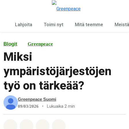
Ky
Valikko
Lahjoita
Toimi nyt
Mitä teemme
Meist
Blogit
Greenpeace
Miksi
ympäristöjärjestöjen
työ on tärkeää?
Greenpeace Suomi
•
Lukuaika 2 min
09/03/2026
Jaa Whatsapp
Jaa Facebook
Jaa Email
Share on Bluesky