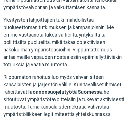
Tämä riippumattomuus on välttämätöntä tehokkaan
ympäristövalvonnan ja vaikuttamisen kannalta.
Yksityisten lahjoittajien tuki mahdollistaa
puolueettoman tutkimuksen ja kampanjoinnin. Me
emme vastaanota tukea valtioilta, yrityksiltä tai
poliittisilta puolueilta, mikä takaa objektiivisen
näkökulman ympäristöasioihin. Riippumattomuus
antaa meille vapauden nostaa esiin epämiellyttäviäkin
totuuksia ja vaatia muutosta.
Riippumaton rahoitus luo myös vahvan siteen
kansalaisten ja järjestön välille. Kun tavalliset ihmiset
rahoittavat
luonnonsuojelutyötä Suomessa
, he
sitoutuvat ympäristötavoitteisiin ja tukevat aktiivisesti
muutosta. Tämä kansalaisdemokratia vahvistaa
ympäristöliikkeen legitimiteettiä yhteiskunnassa.