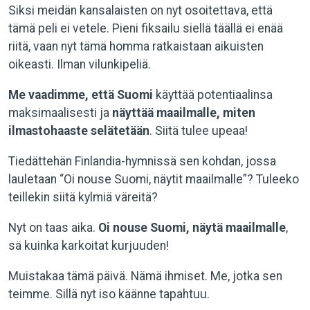
Siksi meidän kansalaisten on nyt osoitettava, että
tämä peli ei vetele. Pieni fiksailu siellä täällä ei enää
riitä, vaan nyt tämä homma ratkaistaan aikuisten
oikeasti. Ilman vilunkipeliä.
Me vaadimme, että Suomi
käyttää potentiaalinsa
maksimaalisesti ja
näyttää maailmalle, miten
ilmastohaaste selätetään
. Siitä tulee upeaa!
Tiedättehän Finlandia-hymnissä sen kohdan, jossa
lauletaan “Oi nouse Suomi, näytit maailmalle”? Tuleeko
teillekin siitä kylmiä väreitä?
Nyt on taas aika.
Oi nouse Suomi, näytä maailmalle
,
sä kuinka karkoitat kurjuuden!
Muistakaa tämä päivä. Nämä ihmiset. Me, jotka sen
teimme. Sillä nyt iso käänne tapahtuu.