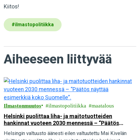
Kiitos!
#
ilmastopolitiikka
Aiheeseen liittyvää
Ilmastonmuutos
ilmastopolitiikka
maatalous
Helsinki puolittaa liha- ja maitotuotteiden
hankinnat vuoteen 2030 mennessä – “Päätös
näyttää esimerkkiä koko Suomelle”.
Helsingin valtuusto äänesti eilen valtuutettu Mai Kivelän