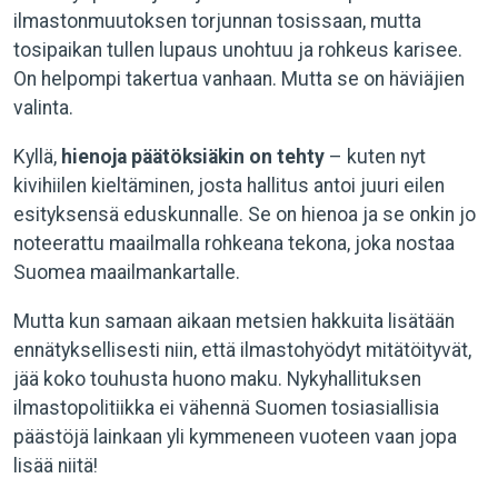
ilmastonmuutoksen torjunnan tosissaan, mutta
tosipaikan tullen lupaus unohtuu ja rohkeus karisee.
On helpompi takertua vanhaan. Mutta se on häviäjien
valinta.
Kyllä,
hienoja päätöksiäkin on tehty
– kuten nyt
kivihiilen kieltäminen, josta hallitus antoi juuri eilen
esityksensä eduskunnalle. Se on hienoa ja se onkin jo
noteerattu maailmalla rohkeana tekona, joka nostaa
Suomea maailmankartalle.
Mutta kun samaan aikaan metsien hakkuita lisätään
ennätyksellisesti niin, että ilmastohyödyt mitätöityvät,
jää koko touhusta huono maku. Nykyhallituksen
ilmastopolitiikka ei vähennä Suomen tosiasiallisia
päästöjä lainkaan yli kymmeneen vuoteen vaan jopa
lisää niitä!