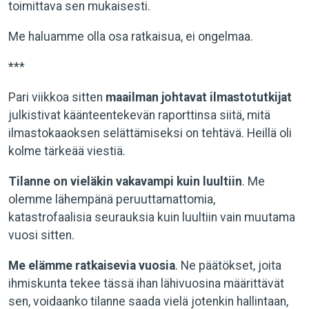
toimittava sen mukaisesti.
Me haluamme olla osa ratkaisua, ei ongelmaa.
***
Pari viikkoa sitten
maailman johtavat ilmastotutkijat
julkistivat käänteentekevän raporttinsa siitä, mitä
ilmastokaaoksen selättämiseksi on tehtävä. Heillä oli
kolme tärkeää viestiä.
Tilanne on vieläkin vakavampi
kuin luultiin
. Me
olemme lähempänä peruuttamattomia,
katastrofaalisia seurauksia kuin luultiin vain muutama
vuosi sitten.
Me elämme ratkaisevia vuosia
. Ne päätökset, joita
ihmiskunta tekee tässä ihan lähivuosina määrittävät
sen, voidaanko tilanne saada vielä jotenkin hallintaan,