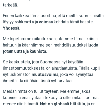
tärkeää.
Ennen kaikkea tämä osoittaa, että meiltä suomalaisilta
löytyy
rohkeutta ja voimaa
kohdata tämä haaste.
Yhdessä
.
Me lopetamme ruikuituksen, otamme tämän kriisin
haltuun ja käännämme sen mahdollisuudeksi luoda
jotain
uutta ja kaunista
.
Se keskustelu, jota Suomessa nyt käydään
ilmastonmuutoksesta, on ainutlaatuista. Täällä kuplii
nyt uskomaton
muutosvoima
, joka voi synnyttää
ihmeitä. Ja niitähän tässä nyt tarvitaan.
Meidän mitta on tullut täyteen. Me emme jaksa
kuunnella enää yhtään tekosyitä sille, miksi hommat
etenee niin hitaasti.
Nyt on globaali hätätila
, ja on