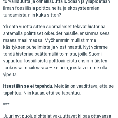
turvallisuutta ja onnellisuutta luodaan ja ylläpidetään
ilman fossiilisia polttoaineita ja ekosysteemien
tuhoamista, niin kuka sitten?
Yli sata vuotta sitten suomalaiset tekivät historiaa
antamalla poliittiset oikeudet naisille, ensimmäisenä
maana maailmassa. Myöhemmin mullistimme
käsityksen puhelimista ja viestinnästä. Nyt voimme
tehdä historiaa päättämällä toimista, joilla Suomi
vapautuu fossiilisista polttoaineista ensimmäisten
joukossa maailmassa – keinoin, joista voimme olla
ylpeitä.
Itsestään se ei tapahdu
. Meidän on vaadittava, että se
tapahtuu. Niin kauan, että se tapahtuu.
***
Juuri nyt puoluejohtajat vakuuttavat kilpaa ottavansa