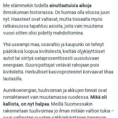
Me elämmekin todella
ainutlaatuisia aikoja
ihmiskunnan historiassa. On huimaa olla elossa juuri
nyt. Haasteet ovat valtavat, mutta toisaalta myös
ratkaisuissa tapahtuu asioita, joita vain muutama
vuosi sitten olisi pidetty mahdottomina.
Yhä useampi maa, osavaltio ja kaupunki on tehnyt
päätöksiä luopua kivihiilestä, kieltää öljykäyttöiset
autot tai siirtyä sataprosenttisesti uusiutuvaan
energiaan. Suursijoittajat vetävät rahojaan pois
kivihiileltä. Herkulliset kasvisproteeinit korvaavat lihaa
lautasilla.
Aurinkoenergian, tuulivoiman ja akkujen hinnat ovat
romahtaneet vain muutamassa vuodessa.
Mikä oli
kallista, on nyt halpaa
. Meillä Suomessakin
rakennetaan tuulivoimaa jo ilman mitään valtion tukia –
juuri sellaisten suurten sähkönkäyttäjien tarpeisiin,