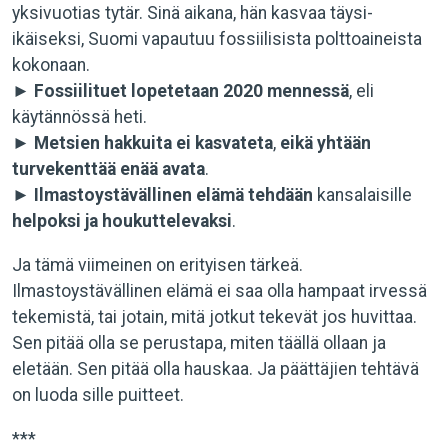
yksivuotias tytär. Sinä aikana, hän kasvaa täysi-
ikäiseksi, Suomi vapautuu fossiilisista polttoaineista
kokonaan.
►
Fossiilituet lopetetaan 2020 mennessä
, eli
käytännössä heti.
►
Metsien hakkuita ei kasvateta
,
eikä yhtään
turvekenttää enää avata
.
►
Ilmastoystävällinen elämä tehdään
kansalaisille
helpoksi ja houkuttelevaksi
.
Ja tämä viimeinen on erityisen tärkeä.
Ilmastoystävällinen elämä ei saa olla hampaat irvessä
tekemistä, tai jotain, mitä jotkut tekevät jos huvittaa.
Sen pitää olla se perustapa, miten täällä ollaan ja
eletään. Sen pitää olla hauskaa. Ja päättäjien tehtävä
on luoda sille puitteet.
***