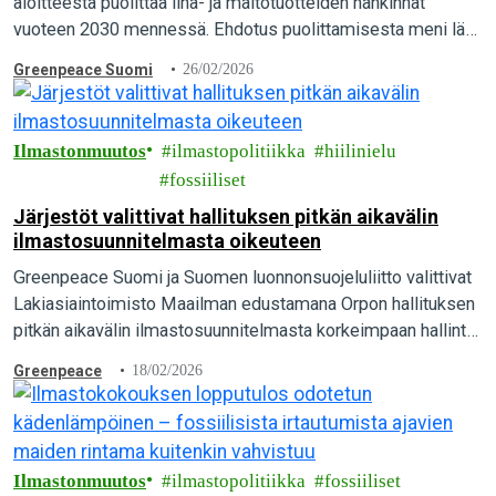
aloitteesta puolittaa liha- ja maitotuotteiden hankinnat
vuoteen 2030 mennessä. Ehdotus puolittamisesta meni läpi
kirkkaasti, kun 57 valtuutettua äänesti puolesta ja vain 23
Greenpeace Suomi
26/02/2026
vastaan. Greenpeace pitää päätöstä merkittävänä askeleena
kohti ilmaston kannalta kestävää ruokailua.
Ilmastonmuutos
ilmastopolitiikka
hiilinielu
fossiiliset
Järjestöt valittivat hallituksen pitkän aikavälin
ilmastosuunnitelmasta oikeuteen
Greenpeace Suomi ja Suomen luonnonsuojeluliitto valittivat
Lakiasiaintoimisto Maailman edustamana Orpon hallituksen
pitkän aikavälin ilmastosuunnitelmasta korkeimpaan hallinto-
oikeuteen. Suomen pitäisi olla hiilineutraali vuonna 2035,
Greenpeace
18/02/2026
mutta pääministeri Orpon hallituksen suunnitelmalla siihen ei
päästä…
Ilmastonmuutos
ilmastopolitiikka
fossiiliset