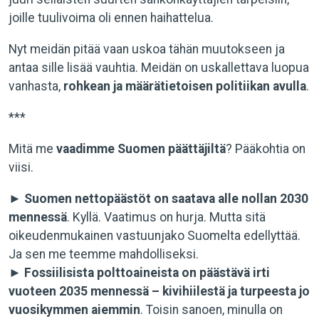
joille tuulivoima oli ennen haihattelua.
Nyt meidän pitää vaan uskoa tähän muutokseen ja
antaa sille lisää vauhtia. Meidän on uskallettava luopua
vanhasta,
rohkean ja määrätietoisen politiikan avulla
.
***
Mitä me
vaadimme Suomen päättäjiltä
? Pääkohtia on
viisi.
►
Suomen nettopäästöt on saatava alle nollan 2030
mennessä
. Kyllä. Vaatimus on hurja. Mutta sitä
oikeudenmukainen vastuunjako Suomelta edellyttää.
Ja sen me teemme mahdolliseksi.
►
Fossiilisista polttoaineista on päästävä irti
vuoteen 2035 mennessä – kivihiilestä ja turpeesta jo
vuosikymmen aiemmin
. Toisin sanoen, minulla on