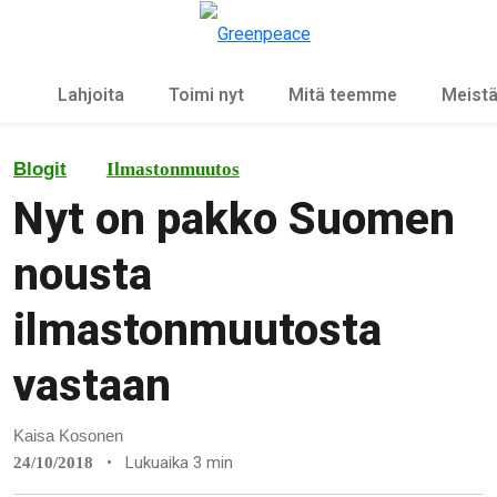
Ky
Valikko
Lahjoita
Toimi nyt
Mitä teemme
Meist
Blogit
Ilmastonmuutos
Nyt on pakko Suomen
nousta
ilmastonmuutosta
vastaan
Kaisa Kosonen
•
Lukuaika 3 min
24/10/2018