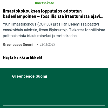
metsäkato
Ilmastokokouksen lopputulos odotetun
kädenlämpöinen – fossiilisista irtautumista ajavien
maiden rintama kuitenkin vahvistuu
YK:n ilmastokokous (COP30) Brasilian Belémissä päättyi
ennakoiduin tuloksin, ilman läpimurtoja. Tiekartat fossiilisista
polttoaineista irtautumiseksi ja metsäkadon
pysäyttämiseksi jäivät sopimatta ja sopeutumisen
Greenpeace Suomi
22/11/2025
indikaattoreita ja rahoitusta koskevat päätökset heikoiksi.
Näytä kaikki artikkelit
Greenpeace Suomi