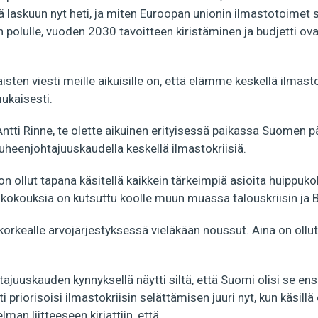
 laskuun nyt heti, ja miten Euroopan unionin ilmastotoimet
 polulle, vuoden 2030 tavoitteen kiristäminen ja budjetti ov
isten viesti meille aikuisille on, että elämme keskellä ilmastok
mukaisesti.
ntti Rinne, te olette aikuinen erityisessä paikassa Suomen 
heenjohtajuuskaudella keskellä ilmastokriisiä.
on ollut tapana käsitellä kaikkein tärkeimpiä asioita huippuk
kokouksia on kutsuttu koolle muun muassa talouskriisin ja Br
 korkealle arvojärjestyksessä vieläkään noussut. Aina on ollu
juuskauden kynnyksellä näytti siltä, että Suomi olisi se e
ti priorisoisi ilmastokriisin selättämisen juuri nyt, kun käsillä
lman liitteeseen kirjattiin, että