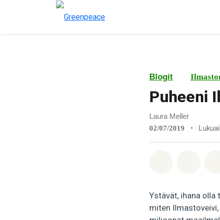
Blogit
Ilmasto
Puheeni I
Laura Meller
•
Lukuai
02/07/2019
Jaa Whatsa
Jaa F
Ystävät, ihana olla 
miten Ilmastoveivi