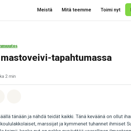
Meistä
Mitä teemme
Toimi nyt
nmuutos
lmastoveivi-tapahtumassa
ka 2 min
pp
acebook
Jaa Email
Share on Bluesky
täällä tänään ja nähdä teidät kaikki. Tänä keväänä on ollut ih
, koululakkolaiset, marssijat ja kymmenet tuhannet ihmiset 