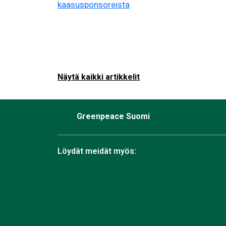
Näytä kaikki artikkelit
Greenpeace Suomi
Löydät meidät myös:
Facebook
Bluesky
Instagram
TikTok
YouTube
Linkedin
RSS