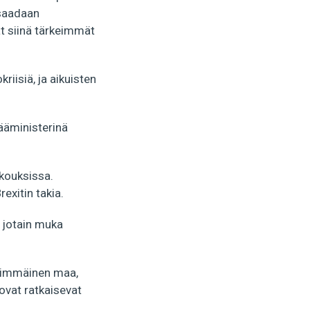
 saadaan
at siinä tärkeimmät
riisiä, ja aikuisten
pääministerinä
okouksissa.
exitin takia.
t jotain muka
nsimmäinen maa,
 ovat ratkaisevat