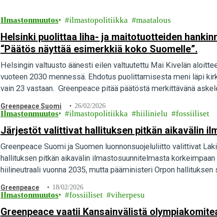
Ilmastonmuutos
ilmastopolitiikka
maatalous
Helsinki puolittaa liha- ja maitotuotteiden hank
“Päätös näyttää esimerkkiä koko Suomelle”.
Helsingin valtuusto äänesti eilen valtuutettu Mai Kivelän aloittee
vuoteen 2030 mennessä. Ehdotus puolittamisesta meni läpi kirkka
vain 23 vastaan. Greenpeace pitää päätöstä merkittävänä askele
Greenpeace Suomi
26/02/2026
Ilmastonmuutos
ilmastopolitiikka
hiilinielu
fossiiliset
Järjestöt valittivat hallituksen pitkän aikavälin
Greenpeace Suomi ja Suomen luonnonsuojeluliitto valittivat L
hallituksen pitkän aikavälin ilmastosuunnitelmasta korkeimpaan 
hiilineutraali vuonna 2035, mutta pääministeri Orpon hallituksen
Greenpeace
18/02/2026
Ilmastonmuutos
fossiiliset
viherpesu
Greenpeace vaatii Kansainvälistä olympiakomitea