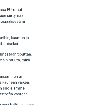
ossa EU-maat
een siirtymään
osiaalisesti ja
oihin, kuuman ja
ittamiseksi.
elmastaan tiputtaa.
otain muuta, mikä
kaiseminen ei
le kauhean vaikea:
 kun suojelemme
astrofia vastaan.
usi hallitus linjasi