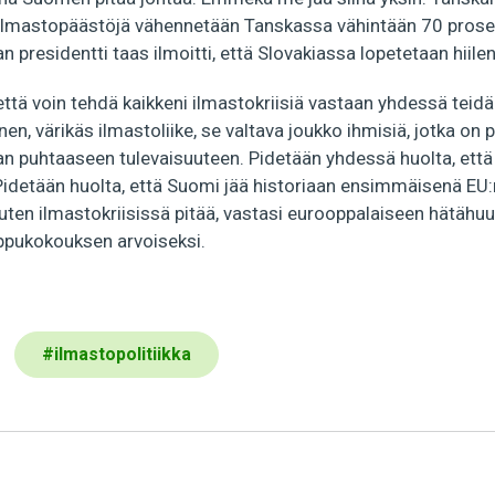
ä ilmastopäästöjä vähennetään Tanskassa vähintään 70 pros
 presidentti taas ilmoitti, että Slovakiassa lopetetaan hiilen
että voin tehdä kaikkeni ilmastokriisiä vastaan yhdessä tei
n, värikäs ilmastoliike, se valtava joukko ihmisiä, jotka on p
 puhtaaseen tulevaisuuteen. Pidetään yhdessä huolta, että
 Pidetään huolta, että Suomi jää historiaan ensimmäisenä EU
kuten ilmastokriisissä pitää, vastasi eurooppalaiseen hätähuu
ppukokouksen arvoiseksi.
#
ilmastopolitiikka