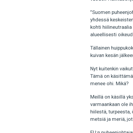
”Suomen puheenjoht
yhdessä keskeisten
kohti hiilineutraal
alueellisesti oike
Tällainen huippuko
kuivan kesän jälkee
Nyt kuitenkin vaiku
Tämä on käsittämät
menee ohi. Mikä?
Meillä on käsillä 
varmaankaan ole iha
hiilestä, turpeesta
metsiä ja meriä, jo
EU:n puheenjohtajan