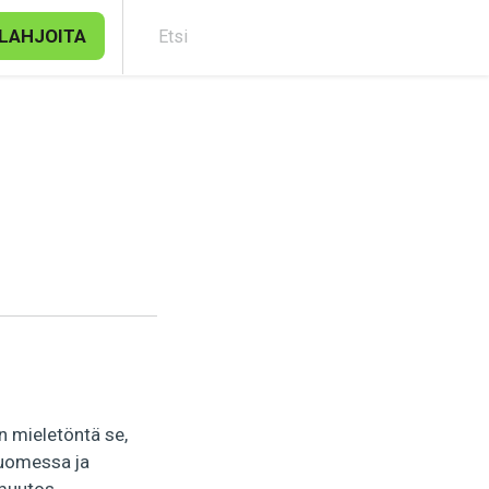
LAHJOITA
Etsi
an mieletöntä se,
Suomessa ja