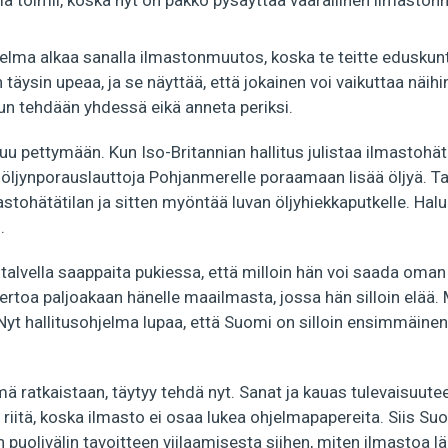
la toimii, koska nyt on pakko pysäyttää vaarallinen ilmasto
elma alkaa sanalla ilmastonmuutos, koska te teitte eduskun
 täysin upeaa, ja se näyttää, että jokainen voi vaikuttaa näihi
kun tehdään yhdessä eikä anneta periksi.
uu pettymään. Kun Iso-Britannian hallitus julistaa ilmastohätä
ljynporauslauttoja Pohjanmerelle poraamaan lisää öljyä. T
mastohätätilan ja sitten myöntää luvan öljyhiekkaputkelle. Hal
.
talvella saappaita pukiessa, että milloin hän voi saada oma
kertoa paljoakaan hänelle maailmasta, jossa hän silloin elää. 
Nyt hallitusohjelma lupaa, että Suomi on silloin ensimmäinen
ämä ratkaistaan, täytyy tehdä nyt. Sanat ja kauas tulevaisuute
t riitä, koska ilmasto ei osaa lukea ohjelmapapereita. Siis S
puolivälin tavoitteen viilaamisesta siihen, miten ilmastoa 