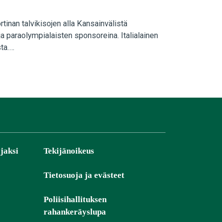
inan talvikisojen alla Kansainvälistä
a paraolympialaisten sponsoreina. Italialainen
sta.…
jaksi
Tekijänoikeus
Tietosuoja ja evästeet
Poliisihallituksen
rahankeräyslupa