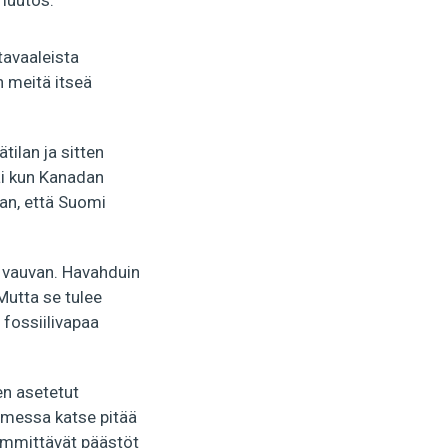
nmuutos.
tavaaleista
n meitä itseä
tilan ja sitten
ai kun Kanadan
uan, että Suomi
n vauvan. Havahduin
Mutta se tulee
 fossiilivapaa
en asetetut
uomessa katse pitää
lämmittävät päästöt