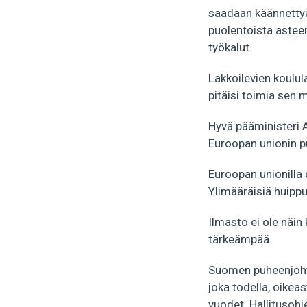
saadaan käännettyä
puolentoista asteen
työkalut.
Lakkoilevien koulula
pitäisi toimia sen 
Hyvä pääministeri A
Euroopan unionin pu
Euroopan unionilla 
Ylimääräisiä huippu
Ilmasto ei ole näin
tärkeämpää.
Suomen puheenjohta
joka todella, oikeas
vuodet. Hallitusohje