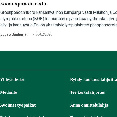
kaasusponsoreista
Greenpeacen tuore kansainvälinen kampanja vaatii Milanon ja Cort
olympiakomiteaa (KOK) luopumaan öljy- ja kaasuyhtiöistä talvi- j
öljy- ja kaasuyhtiö Eni on yksi talviolympialaisten pääsponsorei
Juuso Janhunen
06/02/2026
Yhteystiedot
Ryhdy kuukausilahjoitta
Medialle
Tee kertalahjoitus
Avoimet työpaikat
Anna onnittelulahja