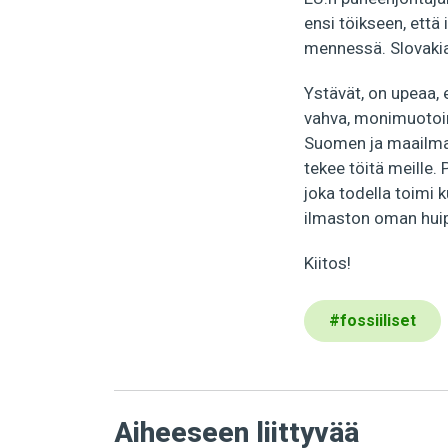
ensi töikseen, ett
mennessä. Slovakian
Ystävät, on upeaa, 
vahva, monimuotoine
Suomen ja maailman
tekee töitä meille.
joka todella toimi 
ilmaston oman hui
Kiitos!
#
fossiiliset
Aiheeseen liittyvää