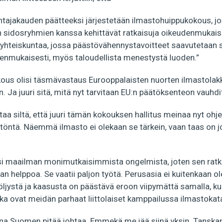
ajakauden päätteeksi järjestetään ilmastohuippukokous, j
 sidosryhmien kanssa kehittävät ratkaisuja oikeudenmukais
ia yhteiskuntaa, jossa päästövähennystavoitteet saavutetaan s
udenmukaisesti, myös taloudellista menestystä luoden.”
kous olisi täsmävastaus Eurooppalaisten nuorten ilmastolakk
n. Ja juuri sitä, mitä nyt tarvitaan EU:n päätöksenteon vauhd
ttaa siltä, että juuri tämän kokouksen hallitus meinaa nyt ohj
öntä. Näemmä ilmasto ei olekaan se tärkein, vaan taas on j
yksi maailman monimutkaisimmista ongelmista, joten sen rat
n helppoa. Se vaatii paljon työtä. Perusasia ei kuitenkaan o
, öljystä ja kaasusta on päästävä eroon viipymättä samalla,
tka ovat meidän parhaat liittolaiset kamppailussa ilmastokat
a Suomen pitää johtaa. Emmekä me jää siinä yksin. Tanskan u