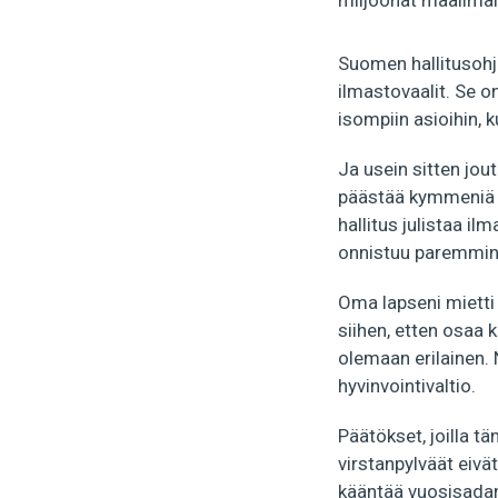
miljoonat maailmal
Suomen hallitusohj
ilmastovaalit. Se on
isompiin asioihin, 
Ja usein sitten jout
päästää kymmeniä ö
hallitus julistaa il
onnistuu paremmin
Oma lapseni mietti 
siihen, etten osaa 
olemaan erilainen. 
hyvinvointivaltio.
Päätökset, joilla t
virstanpylväät eivä
kääntää vuosisadan 