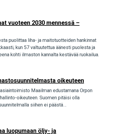
innat vuoteen 2030 mennessä –
sta puolittaa liha- ja maitotuotteiden hankinnat
asti, kun 57 valtuutettua äänesti puolesta ja
ena kohti ilmaston kannalta kestävää ruokailua.
 ilmastosuunnitelmasta oikeuteen
akiasiaintoimisto Maailman edustamana Orpon
hallinto-oikeuteen. Suomen pitäisi olla
 suunnitelmalla siihen ei päästä…
a luopumaan öljy- ja