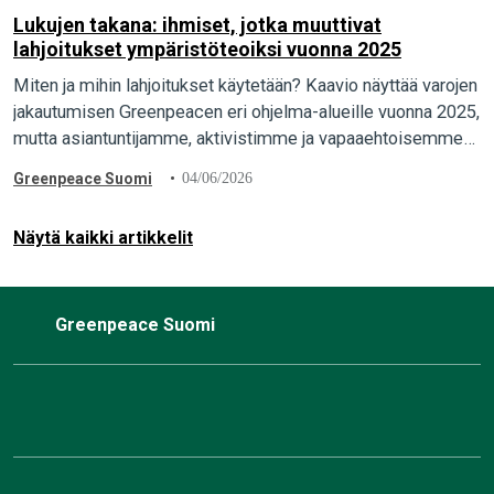
Lukujen takana: ihmiset, jotka muuttivat
lahjoitukset ympäristöteoiksi vuonna 2025
Miten ja mihin lahjoitukset käytetään? Kaavio näyttää varojen
jakautumisen Greenpeacen eri ohjelma-alueille vuonna 2025,
mutta asiantuntijamme, aktivistimme ja vapaaehtoisemme
herättävät ne eloon. Heidän työnsä – ja kymmenien
Greenpeace Suomi
04/06/2026
tuhansien…
Näytä kaikki artikkelit
Greenpeace Suomi