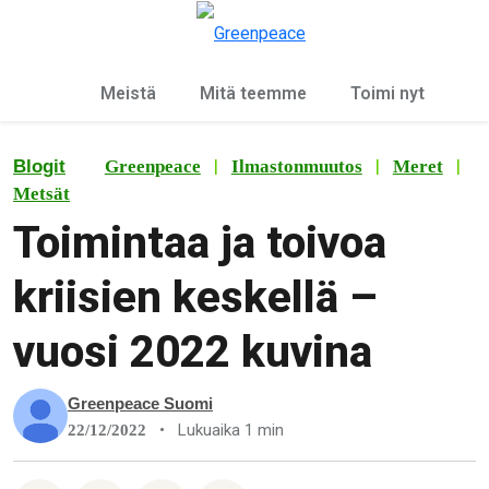
Ky
Valikko
Meistä
Mitä teemme
Toimi nyt
|
|
|
Blogit
Greenpeace
Ilmastonmuutos
Meret
Metsät
Toimintaa ja toivoa
kriisien keskellä –
vuosi 2022 kuvina
Greenpeace Suomi
•
Lukuaika 1 min
22/12/2022