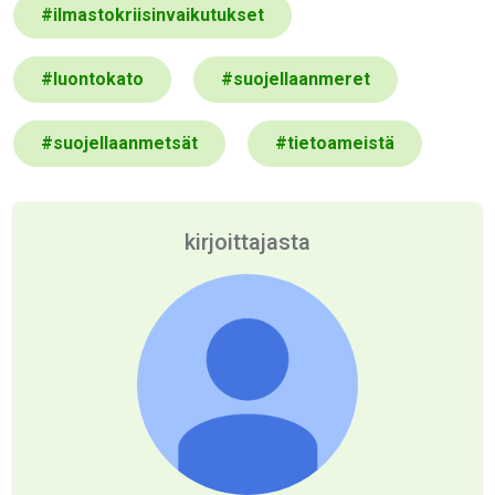
#
ilmastokriisinvaikutukset
#
luontokato
#
suojellaanmeret
#
suojellaanmetsät
#
tietoameistä
kirjoittajasta