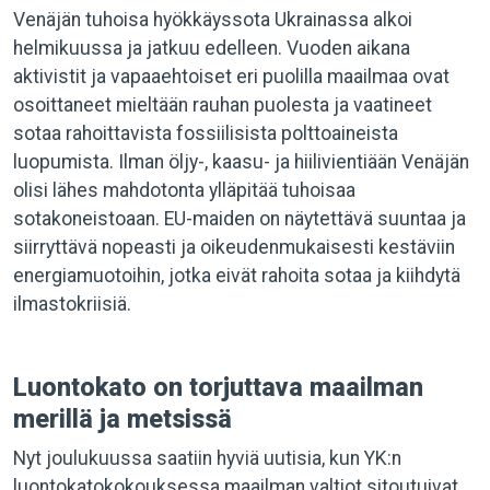
Venäjän tuhoisa hyökkäyssota Ukrainassa alkoi
helmikuussa ja jatkuu edelleen. Vuoden aikana
aktivistit ja vapaaehtoiset eri puolilla maailmaa ovat
osoittaneet mieltään rauhan puolesta ja vaatineet
sotaa rahoittavista fossiilisista polttoaineista
luopumista. Ilman öljy-, kaasu- ja hiilivientiään Venäjän
olisi lähes mahdotonta ylläpitää tuhoisaa
sotakoneistoaan. EU-maiden on näytettävä suuntaa ja
siirryttävä nopeasti ja oikeudenmukaisesti kestäviin
energiamuotoihin, jotka eivät rahoita sotaa ja kiihdytä
ilmastokriisiä.
Luontokato on torjuttava maailman
merillä ja metsissä
Nyt joulukuussa saatiin hyviä uutisia, kun YK:n
luontokatokokouksessa maailman valtiot sitoutuivat