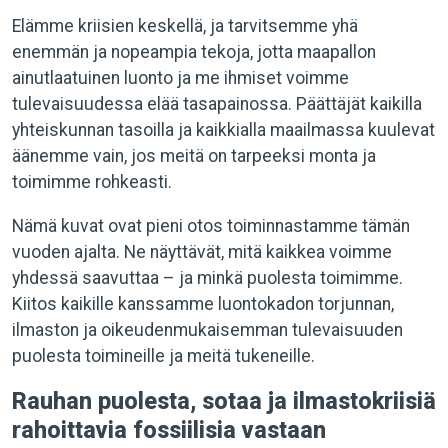
Elämme kriisien keskellä, ja tarvitsemme yhä
enemmän ja nopeampia tekoja, jotta maapallon
ainutlaatuinen luonto ja me ihmiset voimme
tulevaisuudessa elää tasapainossa. Päättäjät kaikilla
yhteiskunnan tasoilla ja kaikkialla maailmassa kuulevat
äänemme vain, jos meitä on tarpeeksi monta ja
toimimme rohkeasti.
Nämä kuvat ovat pieni otos toiminnastamme tämän
vuoden ajalta. Ne näyttävät, mitä kaikkea voimme
yhdessä saavuttaa – ja minkä puolesta toimimme.
Kiitos kaikille kanssamme luontokadon torjunnan,
ilmaston ja oikeudenmukaisemman tulevaisuuden
puolesta toimineille ja meitä tukeneille.
Rauhan puolesta, sotaa ja ilmastokriisiä
rahoittavia fossiilisia vastaan