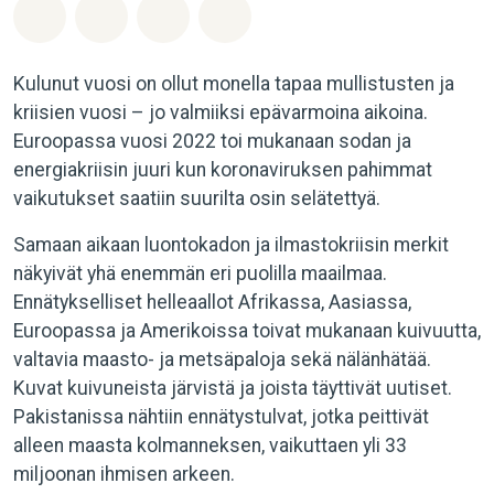
Jaa Whatsapp
Jaa Facebook
Jaa Email
Share on Bluesky
Kulunut vuosi on ollut monella tapaa mullistusten ja
kriisien vuosi – jo valmiiksi epävarmoina aikoina.
Euroopassa vuosi 2022 toi mukanaan sodan ja
energiakriisin juuri kun koronaviruksen pahimmat
vaikutukset saatiin suurilta osin selätettyä.
Samaan aikaan luontokadon ja ilmastokriisin merkit
näkyivät yhä enemmän eri puolilla maailmaa.
Ennätykselliset helleaallot Afrikassa, Aasiassa,
Euroopassa ja Amerikoissa toivat mukanaan kuivuutta,
valtavia maasto- ja metsäpaloja sekä nälänhätää.
Kuvat kuivuneista järvistä ja joista täyttivät uutiset.
Pakistanissa nähtiin ennätystulvat, jotka peittivät
alleen maasta kolmanneksen, vaikuttaen yli 33
miljoonan ihmisen arkeen.