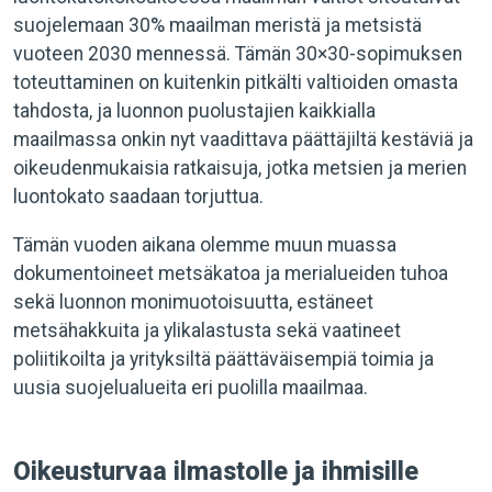
suojelemaan 30% maailman meristä ja metsistä
vuoteen 2030 mennessä. Tämän 30×30-sopimuksen
toteuttaminen on kuitenkin pitkälti valtioiden omasta
tahdosta, ja luonnon puolustajien kaikkialla
maailmassa onkin nyt vaadittava päättäjiltä kestäviä ja
oikeudenmukaisia ratkaisuja, jotka metsien ja merien
luontokato saadaan torjuttua.
Tämän vuoden aikana olemme muun muassa
dokumentoineet metsäkatoa ja merialueiden tuhoa
sekä luonnon monimuotoisuutta, estäneet
metsähakkuita ja ylikalastusta sekä vaatineet
poliitikoilta ja yrityksiltä päättäväisempiä toimia ja
uusia suojelualueita eri puolilla maailmaa.
Oikeusturvaa ilmastolle ja ihmisille