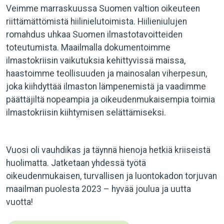
Veimme marraskuussa Suomen valtion oikeuteen
riittämättömistä hiilinielutoimista. Hiilieniulujen
romahdus uhkaa Suomen ilmastotavoitteiden
toteutumista. Maailmalla dokumentoimme
ilmastokriisin vaikutuksia kehittyvissä maissa,
haastoimme teollisuuden ja mainosalan viherpesun,
joka kiihdyttää ilmaston lämpenemistä ja vaadimme
päättäjiltä nopeampia ja oikeudenmukaisempia toimia
ilmastokriisin kiihtymisen selättämiseksi.
Vuosi oli vauhdikas ja täynnä hienoja hetkiä kriiseistä
huolimatta. Jatketaan yhdessä työtä
oikeudenmukaisen, turvallisen ja luontokadon torjuvan
maailman puolesta 2023 – hyvää joulua ja uutta
vuotta!