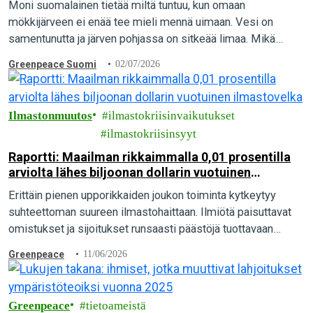
Moni suomalainen tietää miltä tuntuu, kun omaan
mökkijärveen ei enää tee mieli mennä uimaan. Vesi on
samentunutta ja järven pohjassa on sitkeää limaa. Mikä
aiheuttaa vesien pilaantumista, ja mitä yksittäinen…
Greenpeace Suomi
02/07/2026
Ilmastonmuutos
ilmastokriisinvaikutukset
ilmastokriisinsyyt
Raportti: Maailman rikkaimmalla 0,01 prosentilla
arviolta lähes biljoonan dollarin vuotuinen
ilmastovelka
Erittäin pienen upporikkaiden joukon toiminta kytkeytyy
suhteettoman suureen ilmastohaittaan. Ilmiötä paisuttavat
omistukset ja sijoitukset runsaasti päästöjä tuottavaan
toimintaan sekä hiili-intensiivinen elämäntapa, paljastaa
Greenpeace
11/06/2026
tuore kansainvälinen raportti.
Greenpeace
tietoameistä