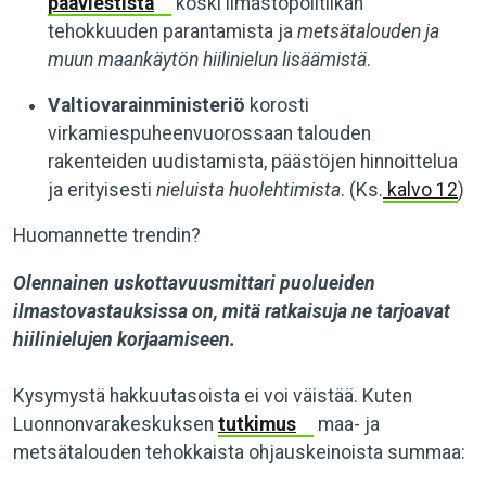
pääviestistä
koski ilmastopolitiikan
tehokkuuden parantamista ja
metsätalouden ja
muun maankäytön hiilinielun lisäämistä
.
Valtiovarainministeriö
korosti
virkamiespuheenvuorossaan talouden
rakenteiden uudistamista, päästöjen hinnoittelua
ja
erityisesti
nieluista huolehtimista
. (Ks.
kalvo 12
)
Huomannette trendin?
Olennainen uskottavuusmittari puolueiden
ilmastovastauksissa on, mitä ratkaisuja ne tarjoavat
hiilinielujen korjaamiseen.
Kysymystä hakkuutasoista ei voi väistää. Kuten
Luonnonvarakeskuksen
tutkimus
maa- ja
metsätalouden tehokkaista ohjauskeinoista summaa: