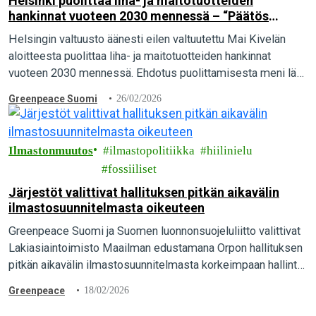
Helsinki puolittaa liha- ja maitotuotteiden
hankinnat vuoteen 2030 mennessä – “Päätös
näyttää esimerkkiä koko Suomelle”.
Helsingin valtuusto äänesti eilen valtuutettu Mai Kivelän
aloitteesta puolittaa liha- ja maitotuotteiden hankinnat
vuoteen 2030 mennessä. Ehdotus puolittamisesta meni läpi
kirkkaasti, kun 57 valtuutettua äänesti puolesta ja vain 23
Greenpeace Suomi
26/02/2026
vastaan. Greenpeace pitää päätöstä merkittävänä askeleena
kohti ilmaston kannalta kestävää ruokailua.
Ilmastonmuutos
ilmastopolitiikka
hiilinielu
fossiiliset
Järjestöt valittivat hallituksen pitkän aikavälin
ilmastosuunnitelmasta oikeuteen
Greenpeace Suomi ja Suomen luonnonsuojeluliitto valittivat
Lakiasiaintoimisto Maailman edustamana Orpon hallituksen
pitkän aikavälin ilmastosuunnitelmasta korkeimpaan hallinto-
oikeuteen. Suomen pitäisi olla hiilineutraali vuonna 2035,
Greenpeace
18/02/2026
mutta pääministeri Orpon hallituksen suunnitelmalla siihen ei
päästä…