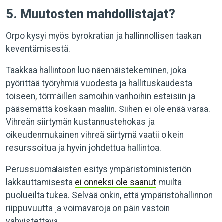
5. Muutosten mahdollistajat?
Orpo kysyi myös byrokratian ja hallinnollisen taakan
keventämisestä.
Taakkaa hallintoon luo näennäistekeminen, joka
pyörittää työryhmiä vuodesta ja hallituskaudesta
toiseen, törmäillen samoihin vanhoihin esteisiin ja
pääsemättä koskaan maaliin. Siihen ei ole enää varaa.
Vihreän siirtymän kustannustehokas ja
oikeudenmukainen vihreä siirtymä vaatii oikein
resurssoitua ja hyvin johdettua hallintoa.
Perussuomalaisten esitys ympäristöministeriön
lakkauttamisesta
ei onneksi ole saanut
muilta
puolueilta tukea. Selvää onkin, että ympäristöhallinnon
riippuvuutta ja voimavaroja on päin vastoin
vahvistettava.