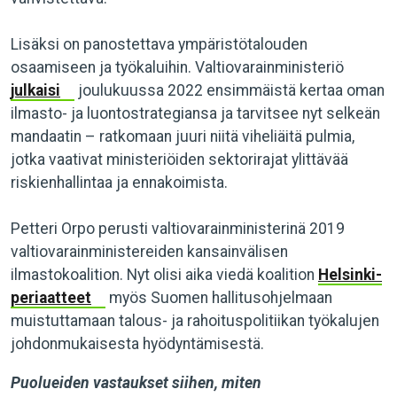
Lisäksi on panostettava ympäristötalouden
osaamiseen ja työkaluihin. Valtiovarainministeriö
julkaisi
joulukuussa 2022 ensimmäistä kertaa oman
ilmasto- ja luontostrategiansa ja tarvitsee nyt selkeän
mandaatin – ratkomaan juuri niitä viheliäitä pulmia,
jotka vaativat ministeriöiden sektorirajat ylittävää
riskienhallintaa ja ennakoimista.
Petteri Orpo perusti valtiovarainministerinä 2019
valtiovarainministereiden kansainvälisen
ilmastokoalition. Nyt olisi aika viedä koalition
Helsinki-
periaatteet
myös Suomen hallitusohjelmaan
muistuttamaan talous- ja rahoituspolitiikan työkalujen
johdonmukaisesta hyödyntämisestä.
Puolueiden vastaukset siihen, miten