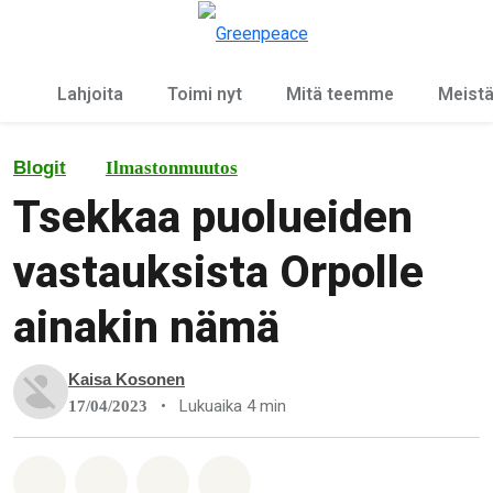
Ky
Valikko
Lahjoita
Toimi nyt
Mitä teemme
Meist
Blogit
Ilmastonmuutos
Tsekkaa puolueiden
vastauksista Orpolle
ainakin nämä
Kaisa Kosonen
•
Lukuaika 4 min
17/04/2023
Jaa Whatsapp
Jaa Facebook
Jaa Email
Share on Bluesky