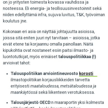
on jo yritysten toimesta kovassa vauhdissa ja
nosteessa. Eli energia- ja teollisuusinvestoinnit sekä
niiden edellyttämä infra, sujuva luvitus, T&K, työvoiman
koulutus jne.
Kokonaan eri asia on näyttää johtajuutta asioissa,
joissa sitä eniten juuri nyt tarvitaan – asioissa, jotka
eivät etene tai korjaannu omalla painollaan. Näitä
kipukohtia ovat nostaneet esiin paitsi ilmasto- ja
luontotutkijat, myös erinäiset
talouspolitiikkaa
(!)
arvioivat tahot:
Talouspolitiikan arviointineuvosto
korosti
ilmastopolitiikan korjausliikkeiden tarvetta
erityisesti
maataloudessa, metsätaloudessa ja
maankäytössä
sekä liikenteen verotuksessa.
Talousjärjestö OECD
:n maaraportin yksi kolmesta