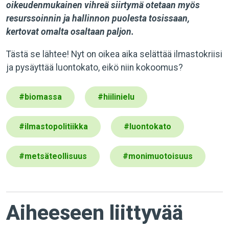
oikeudenmukainen vihreä siirtymä otetaan myös
resurssoinnin ja hallinnon puolesta tosissaan,
kertovat omalta osaltaan paljon.
Tästä se lähtee! Nyt on oikea aika selättää ilmastokriisi
ja pysäyttää luontokato, eikö niin kokoomus?
#
biomassa
#
hiilinielu
#
ilmastopolitiikka
#
luontokato
#
metsäteollisuus
#
monimuotoisuus
Aiheeseen liittyvää