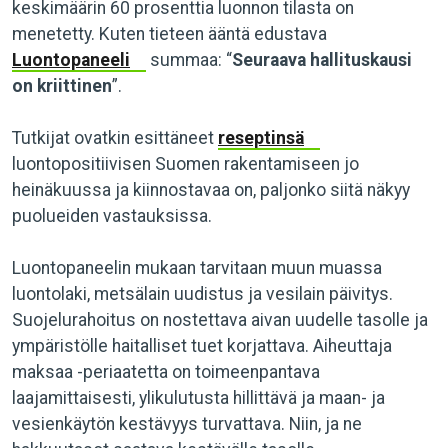
keskimäärin 60 prosenttia luonnon tilasta on
menetetty. Kuten tieteen ääntä edustava
Luontopaneeli
summaa: “
Seuraava hallituskausi
on kriittinen
”.
Tutkijat ovatkin esittäneet
reseptinsä
luontopositiivisen Suomen rakentamiseen jo
heinäkuussa ja kiinnostavaa on, paljonko siitä näkyy
puolueiden vastauksissa.
Luontopaneelin mukaan tarvitaan muun muassa
luontolaki, metsälain uudistus ja vesilain päivitys.
Suojelurahoitus on nostettava aivan uudelle tasolle ja
ympäristölle haitalliset tuet korjattava. Aiheuttaja
maksaa -periaatetta on toimeenpantava
laajamittaisesti, ylikulutusta hillittävä ja maan- ja
vesienkäytön kestävyys turvattava. Niin, ja ne