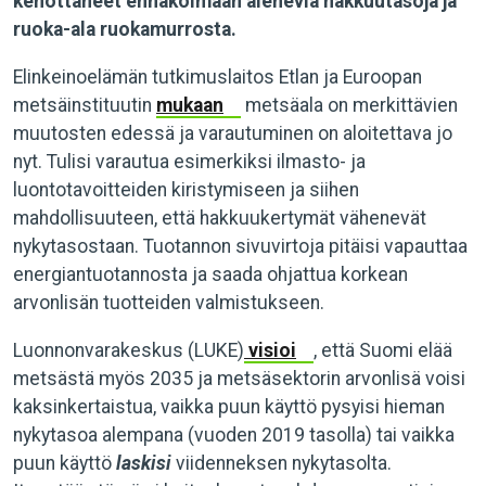
kehottaneet ennakoimaan alenevia hakkuutasoja ja
ruoka-ala ruokamurrosta.
Elinkeinoelämän tutkimuslaitos Etlan ja Euroopan
metsäinstituutin
mukaan
metsäala on merkittävien
muutosten edessä ja varautuminen on aloitettava jo
nyt. Tulisi varautua esimerkiksi ilmasto- ja
luontotavoitteiden kiristymiseen ja siihen
mahdollisuuteen, että hakkuukertymät vähenevät
nykytasostaan. Tuotannon sivuvirtoja pitäisi vapauttaa
energiantuotannosta ja saada ohjattua korkean
arvonlisän tuotteiden valmistukseen.
Luonnonvarakeskus (LUKE)
visioi
, että Suomi elää
metsästä myös 2035 ja metsäsektorin arvonlisä voisi
kaksinkertaistua, vaikka puun käyttö pysyisi hieman
nykytasoa alempana (vuoden 2019 tasolla) tai vaikka
puun käyttö
laskisi
viidenneksen nykytasolta.