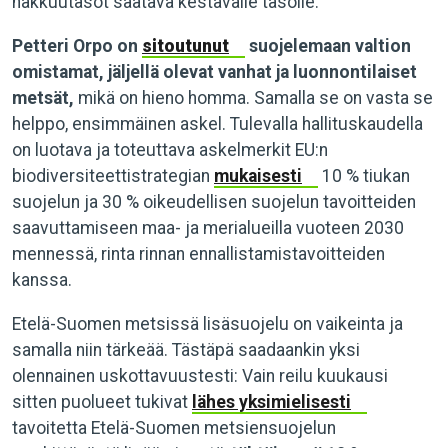
hakkuutasot saatava kestävälle tasolle.
Petteri Orpo on
sitoutunut
suojelemaan valtion
omistamat, jäljellä olevat vanhat ja luonnontilaiset
metsät,
mikä on hieno homma. Samalla se on vasta se
helppo, ensimmäinen askel. Tulevalla hallituskaudella
on luotava ja toteuttava askelmerkit EU:n
biodiversiteettistrategian
mukaisesti
10 % tiukan
suojelun ja 30 % oikeudellisen suojelun tavoitteiden
saavuttamiseen maa- ja merialueilla vuoteen 2030
mennessä, rinta rinnan ennallistamistavoitteiden
kanssa.
Etelä-Suomen metsissä lisäsuojelu on vaikeinta ja
samalla niin tärkeää. Tästäpä saadaankin yksi
olennainen uskottavuustesti: Vain reilu kuukausi
sitten puolueet tukivat
lähes yksimielisesti
tavoitetta Etelä-Suomen metsiensuojelun