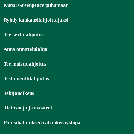
Kutsu Greenpeace puhumaan
Ryhdy kuukausilahjoittajaksi
Tee kertalahjoitus
Anna onnittelulahja
Tee muistolahjoitus
Testamenttilahjoitus
Tekijänoikeus
Tietosuoja ja evästeet
Poliisihallituksen rahankeräyslupa