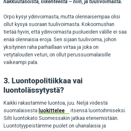
hakkuutasoista, liikenteestä – niin, ja tuulivoimasta.
Orpo kysyi ydinvoimasta, mutta olennaisempaa olisi
ollut kysyä suoraan tuulivoimasta. Kokoomushan
tietää hyvin, että ydinvoimasta puolueiden välille ei saa
enää olennaisia eroja. Sen sijaan tuulivoima, johon
yksityinen raha parhaillaan virtaa ja joka on
vetytalouden veturi, on ollut perussuomalaisille
vaikeampi pala.
3. Luontopolitiikkaa vai
luontolässytystä?
Kaikki rakastamme luontoa, juu. Neljä viidestä
suomalaisesta
luokittelee
itsensä luontoihmiseksi.
Silti luontokato Suomessakin jatkaa etenemistään. ​​
Luontotyypeistämme puolet on uhanalaisia ja