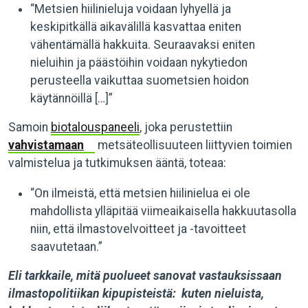
“Metsien hiilinieluja voidaan lyhyellä ja
keskipitkällä aikavälillä kasvattaa eniten
vähentämällä hakkuita. Seuraavaksi eniten
nieluihin ja päästöihin voidaan nykytiedon
perusteella vaikuttaa suometsien hoidon
käytännöillä […]”
Samoin
biotalouspaneeli
, joka perustettiin
vahvistamaan
metsäteollisuuteen liittyvien toimien
valmistelua ja tutkimuksen ääntä, toteaa:
“On ilmeistä, että metsien hiilinielua ei ole
mahdollista ylläpitää viimeaikaisella hakkuutasolla
niin, että ilmastovelvoitteet ja -tavoitteet
saavutetaan.”
Eli tarkkaile, mitä puolueet sanovat vastauksissaan
ilmastopolitiikan kipupisteistä: kuten nieluista,