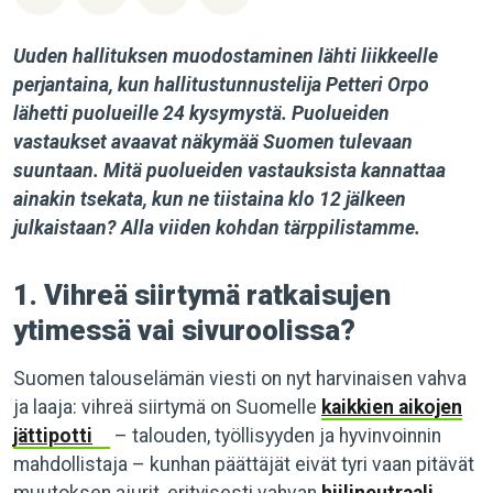
Uuden hallituksen muodostaminen lähti liikkeelle
perjantaina, kun hallitustunnustelija Petteri Orpo
lähetti puolueille 24 kysymystä. Puolueiden
vastaukset avaavat näkymää Suomen tulevaan
suuntaan. Mitä puolueiden vastauksista kannattaa
ainakin tsekata, kun ne tiistaina klo 12 jälkeen
julkaistaan? Alla viiden kohdan tärppilistamme.
1. Vihreä siirtymä ratkaisujen
ytimessä vai sivuroolissa?
Suomen talouselämän viesti on nyt harvinaisen vahva
ja laaja: vihreä siirtymä on Suomelle
kaikkien aikojen
jättipotti
– talouden, työllisyyden ja hyvinvoinnin
mahdollistaja – kunhan päättäjät eivät tyri vaan pitävät