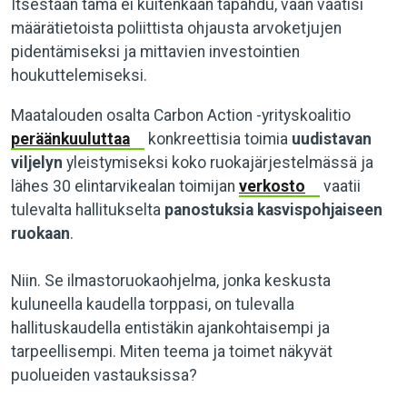
Itsestään tämä ei kuitenkaan tapahdu, vaan vaatisi
määrätietoista poliittista ohjausta arvoketjujen
pidentämiseksi ja mittavien investointien
houkuttelemiseksi.
Maatalouden osalta Carbon Action -yrityskoalitio
peräänkuuluttaa
konkreettisia toimia
uudistavan
viljelyn
yleistymiseksi koko ruokajärjestelmässä ja
lähes 30 elintarvikealan toimijan
verkosto
vaatii
tulevalta hallitukselta
panostuksia kasvispohjaiseen
ruokaan
.
Niin. Se ilmastoruokaohjelma, jonka keskusta
kuluneella kaudella torppasi, on tulevalla
hallituskaudella entistäkin ajankohtaisempi ja
tarpeellisempi. Miten teema ja toimet näkyvät
puolueiden vastauksissa?