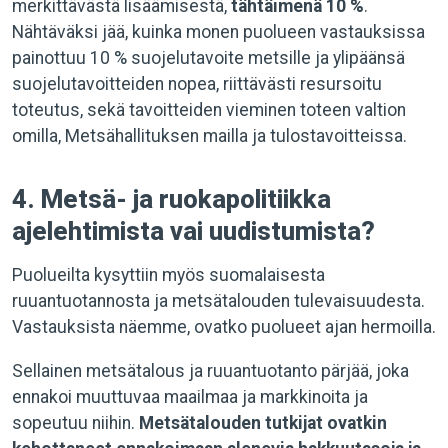
merkittävästä lisäämisestä,
tähtäimenä 10 %
.
Nähtäväksi jää, kuinka monen puolueen vastauksissa
painottuu 10 % suojelutavoite metsille ja ylipäänsä
suojelutavoitteiden nopea, riittävästi resursoitu
toteutus, sekä tavoitteiden vieminen toteen valtion
omilla, Metsähallituksen mailla ja tulostavoitteissa.
4. Metsä- ja ruokapolitiikka
ajelehtimista vai uudistumista?
Puolueilta kysyttiin myös suomalaisesta
ruuantuotannosta ja metsätalouden tulevaisuudesta.
Vastauksista näemme, ovatko puolueet ajan hermoilla.
Sellainen metsätalous ja ruuantuotanto pärjää, joka
ennakoi muuttuvaa maailmaa ja markkinoita ja
sopeutuu niihin.
Metsätalouden tutkijat ovatkin