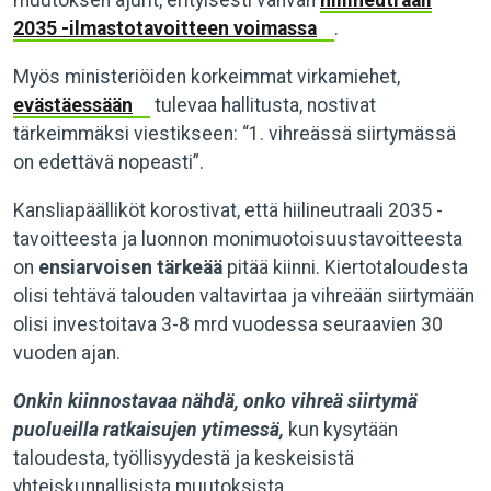
muutoksen ajurit, erityisesti vahvan
hiilineutraali
2035 -ilmastotavoitteen voimassa
.
Myös ministeriöiden korkeimmat virkamiehet,
evästäessään
tulevaa hallitusta, nostivat
tärkeimmäksi viestikseen: “1. vihreässä siirtymässä
on edettävä nopeasti”.
Kansliapäälliköt korostivat, että hiilineutraali 2035 -
tavoitteesta ja luonnon monimuotoisuustavoitteesta
on
ensiarvoisen tärkeää
pitää kiinni. Kiertotaloudesta
olisi tehtävä talouden valtavirtaa ja vihreään siirtymään
olisi investoitava 3-8 mrd vuodessa seuraavien 30
vuoden ajan.
Onkin kiinnostavaa nähdä, onko vihreä siirtymä
puolueilla ratkaisujen ytimessä,
kun kysytään
taloudesta, työllisyydestä ja keskeisistä
yhteiskunnallisista muutoksista.