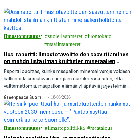
Ilmastonmuutos
suojellaanmeret
luontokato
maailmanmeret
Uusi raportti: Ilmastotavoitteiden saavuttaminen
on mahdollista ilman kriittisten mineraalien
holtitonta käyttöä
Raportti osoittaa, kuinka maapallon mineraalivaroja voidaan
hallinnoida uusiutuvan energian murroksessa siten, että
välttämättömiä, maapallon elämää ylläpitäviä järjestelmiä
suojellaan niin kutsuttujen kriittisten mineraalien
Greenpeace Suomi
18/03/2026
maanpäälliseltä ja syvänmeren louhinnalta.
Ilmastonmuutos
ilmastopolitiikka
maatalous