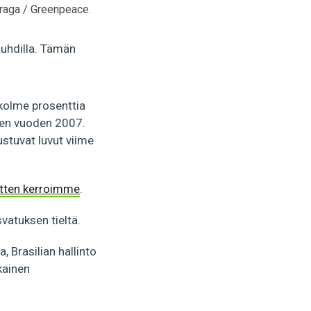
raga / Greenpeace.
auhdilla. Tämän
 kolme prosenttia
ten vuoden 2007.
ustuvat luvut viime
itten kerroimme
.
vatuksen tieltä.
, Brasilian hallinto
kainen