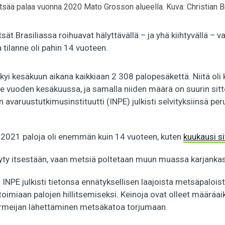
ää palaa vuonna 2020 Mato Grosson alueella. Kuva: Christian B
 Brasiliassa roihuavat hälyttävällä – ja yhä kiihtyvällä – v
tilanne oli pahin 14 vuoteen.
näkyi kesäkuun aikana kaikkiaan 2 308 palopesäkettä. Niitä oli
 vuoden kesäkuussa, ja samalla niiden määrä on suurin sit
n avaruustutkimusinstituutti (INPE) julkisti selvityksiinsä per
2021 paloja oli enemmän kuin 14 vuoteen, kuten
kuukausi s
syty itsestään, vaan metsiä poltetaan muun muassa karjankas
 INPE julkisti tietonsa ennätyksellisen laajoista metsäpaloista
 toimiaan palojen hillitsemiseksi. Keinoja ovat olleet määräai
 armeijan lähettäminen metsäkatoa torjumaan.