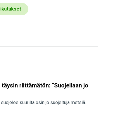
aikutukset
täysin riittämätön: “Suojellaan jo
uojelee suurilta osin jo suojeltuja metsiä.