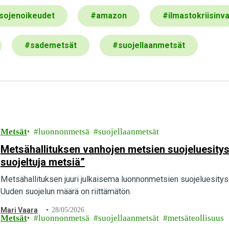
sojenoikeudet
#
amazon
#
ilmastokriisinv
#
sademetsät
#
suojellaanmetsät
Metsät
luonnonmetsä
suojellaanmetsät
Metsähallituksen vanhojen metsien suojeluesitys 
suojeltuja metsiä”
Metsähallituksen juuri julkaisema luonnonmetsien suojeluesitys s
Uuden suojelun määrä on riittämätön.
Mari Vaara
28/05/2026
Metsät
luonnonmetsä
suojellaanmetsät
metsäteollisuus