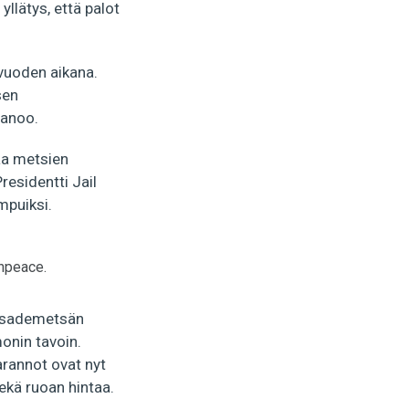
llätys, että palot
 vuoden aikana.
sen
sanoo.
taa metsien
residentti Jail
puiksi.
npeace.
ät sademetsän
onin tavoin.
rannot ovat nyt
ekä ruoan hintaa.