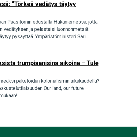
essä: “Törkeä vedätys täytyy
aan Paasitornin edustalla Hakaniemessä, jotta
n vedätyksen ja pelastaisi luonnonmetsät.
ytyy pysäyttää. Ympäristöministeri Sari
sista trumpiaanisina aikoina – Tule
hreäksi paketoidun kolonialismin aikakaudella?
skustelutilaisuuden Our land, our future –
 mukaan!