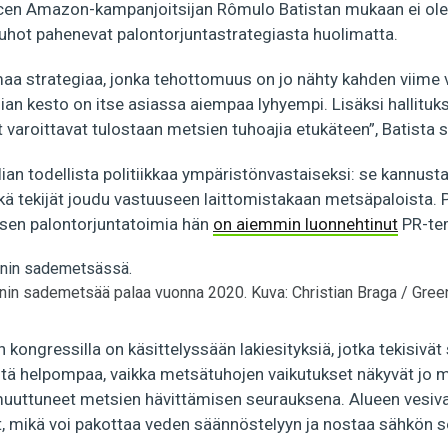
cen Amazon-kampanjoitsijan Rômulo Batistan mukaan ei ole y
 tuhot pahenevat palontorjuntastrategiasta huolimatta.
amaa strategiaa, jonka tehottomuus on jo nähty kahden viime
gian kesto on itse asiassa aiempaa lyhyempi. Lisäksi hallituk
 varoittavat tulostaan metsien tuhoajia etukäteen”, Batista 
lian todellista politiikkaa ympäristönvastaiseksi: se kannus
ä tekijät joudu vastuuseen laittomistakaan metsäpaloista. P
ksen palontorjuntatoimia hän
on aiemmin luonnehtinut
PR-tem
in sademetsää palaa vuonna 2020. Kuva: Christian Braga / Gree
an kongressilla on käsittelyssään lakiesityksiä, jotka tekisiv
tä helpompaa, vaikka metsätuhojen vaikutukset näkyvät jo m
uttuneet metsien hävittämisen seurauksena. Alueen vesiva
et, mikä voi pakottaa veden säännöstelyyn ja nostaa sähkön s