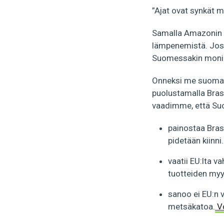
”Ajat ovat synkät met
Samalla Amazonin 
lämpenemistä. Jos
Suomessakin monin
Onneksi me suomal
puolustamalla Brasi
vaadimme, että Su
painostaa Bras
pidetään kiinni.
vaatii EU:lta 
tuotteiden myy
sanoo ei EU:n 
metsäkatoa.
Vo