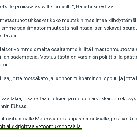
sille ja niissä asuville ihmisille”, Batista kiteyttää.
metsätuhot uhkaavat koko muutakin maailmaa kiihdyttämäll
 emme saa ilmastonmuutosta hallintaan, sen vakavat seura
 tavoin.
aiset voimme omalta osaltamme hillitä ilmastonmuutost
lian sademetsiä. Vastuu tästä on varsinkin poliittisilla päätt
omi:
iliaa, jotta metsäkato ja luonnon tuhoaminen loppuu ja jotta
vahvaa lakia, joka estää metsien ja muiden arvokkaiden ekosy
nnin EU:ssa.
valmistelemalle Mercosurin kauppasopimukselle, joka voi ki
it allekirjoittaa vetoomuksen täällä.