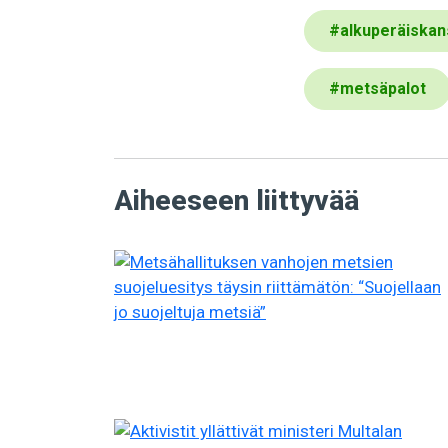
#
alkuperäiskan
#
metsäpalot
Aiheeseen liittyvää