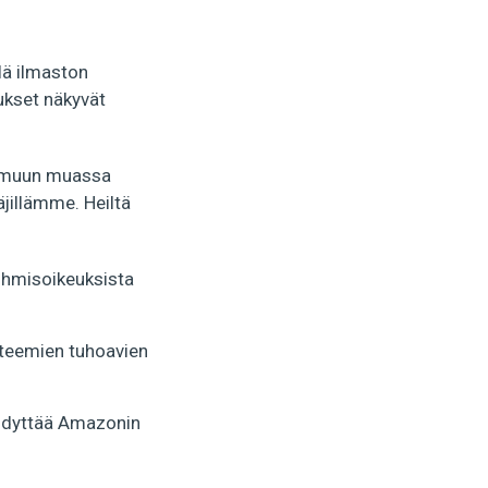
ä ilmaston
ukset näkyvät
a muun muassa
äjillämme. Heiltä
 ihmisoikeuksista
steemien tuhoavien
ihdyttää Amazonin