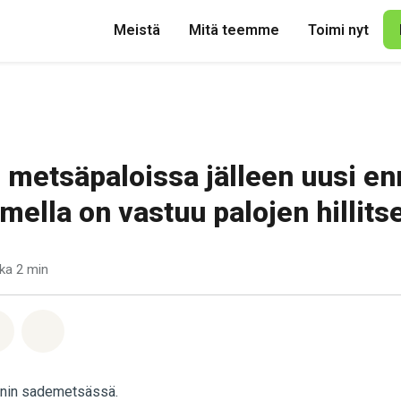
Meistä
Mitä teemme
Toimi nyt
metsäpaloissa jälleen uusi en
ella on vastuu palojen hillit
ka 2 min
pp
acebook
Jaa Email
Share on Bluesky