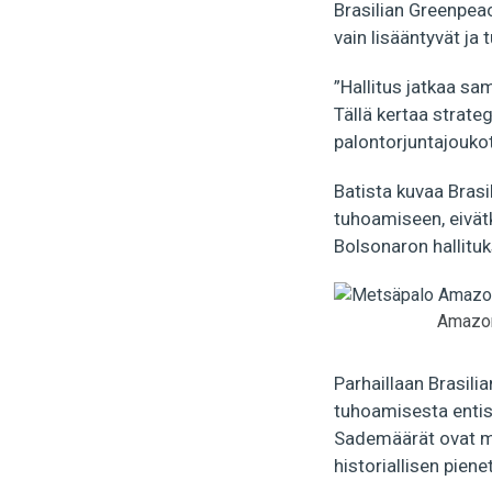
Brasilian Greenpea
vain lisääntyvät ja
”Hallitus jatkaa s
Tällä kertaa strate
palontorjuntajoukot
Batista kuvaa Brasi
tuhoamiseen, eivätk
Bolsonaron hallitu
Amazon
Parhaillaan Brasili
tuhoamisesta entis
Sademäärät ovat mu
historiallisen pien