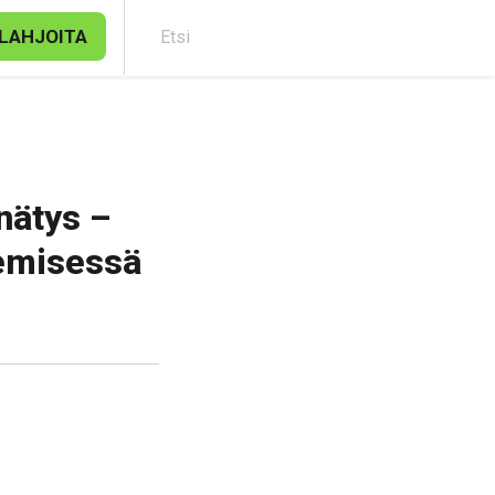
LAHJOITA
Etsi
nätys –
semisessä