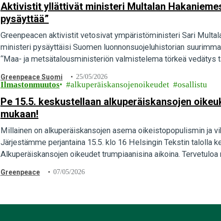
Aktivistit yllättivät ministeri Multalan Hakaniem
pysäyttää”
Greenpeacen aktivistit vetosivat ympäristöministeri Sari Multal
ministeri pysäyttäisi Suomen luonnonsuojeluhistorian suurimma
“Maa- ja metsätalousministeriön valmistelema törkeä vedätys tä
Multalalla…
Greenpeace Suomi
25/05/2026
Ilmastonmuutos
alkuperäiskansojenoikeudet
osallistu
Pe 15.5. keskustellaan alkuperäiskansojen oikeuk
mukaan!
Millainen on alkuperäiskansojen asema oikeistopopulismin ja vi
Järjestämme perjantaina 15.5. klo 16 Helsingin Tekstin talolla ke
Alkuperäiskansojen oikeudet trumpiaanisina aikoina. Tervetuloa
Greenpeace
07/05/2026