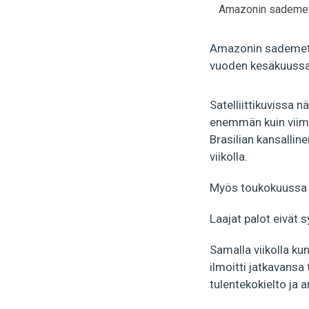
Amazonin sademets
Amazonin sademetsät
vuoden kesäkuussa 
Satelliittikuvissa 
enemmän kuin viime
Brasilian kansalline
viikolla.
Myös toukokuussa 
Laajat palot eivät 
Samalla viikolla kun
ilmoitti jatkavansa
tulentekokielto ja