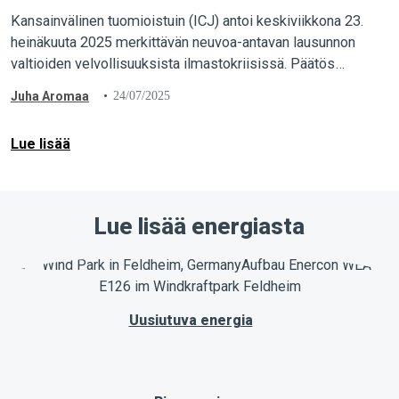
yhteisöjä
Kansainvälinen tuomioistuin (ICJ) antoi keskiviikkona 23.
heinäkuuta 2025 merkittävän neuvoa-antavan lausunnon
valtioiden velvollisuuksista ilmastokriisissä. Päätös
vahvistaa valtioiden kansainvälisen oikeuden mukaisia
Juha Aromaa
24/07/2025
velvollisuuksia
Lue lisää
Lue lisää energiasta
Uusiutuva energia