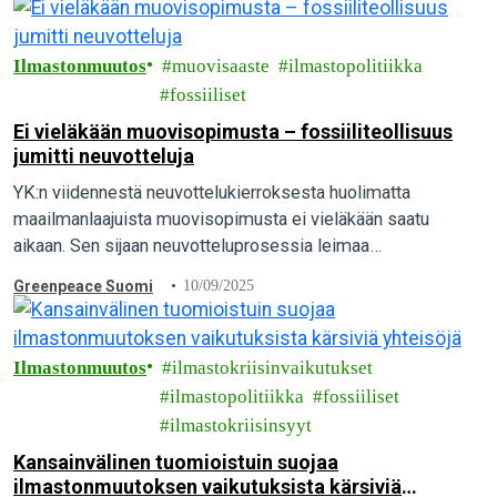
vahvistaa…
Ilmastonmuutos
muovisaaste
ilmastopolitiikka
fossiiliset
Ei vieläkään muovisopimusta – fossiiliteollisuus
jumitti neuvotteluja
YK:n viidennestä neuvottelukierroksesta huolimatta
maailmanlaajuista muovisopimusta ei vieläkään saatu
aikaan. Sen sijaan neuvotteluprosessia leimaa
fossiiliteollisuuden vaikutusvalta ja poliittinen passiivisuus.
Greenpeace Suomi
10/09/2025
Miksi neuvottelut ovat näin jumissa?
Ilmastonmuutos
ilmastokriisinvaikutukset
ilmastopolitiikka
fossiiliset
ilmastokriisinsyyt
Kansainvälinen tuomioistuin suojaa
ilmastonmuutoksen vaikutuksista kärsiviä