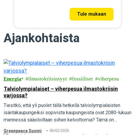
Tule mukaan
Ajankohtaista
Energia
ilmastokriisinsyyt
fossiiliset
viherpesu
Talviolympialaiset – viherpesua ilmastokriisin
varjossa?
Tiesitkö, että yli puolet tällä hetkellä talviolympialaisten
isäntäkaupungeiksi sopivista kaupungeista ovat 2080-lukuun
mennessä sääoloiltaan siihen kelvottomia? Tämä on
Kansainvälisen olympiakomitean (KOK) rahoittaman, vuonna
Greenpeace Suomi
06/02/2026
2024 valmistuneen tieteellisen arvion lopputulos. Tulos