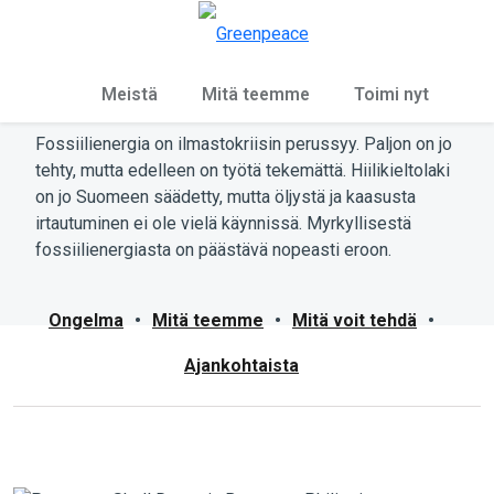
Ky
Valikko
Fossiilienergia
Meistä
Mitä teemme
Toimi nyt
Fossiilienergia on ilmastokriisin perussyy. Paljon on jo
tehty, mutta edelleen on työtä tekemättä. Hiilikieltolaki
on jo Suomeen säädetty, mutta öljystä ja kaasusta
irtautuminen ei ole vielä käynnissä. Myrkyllisestä
fossiilienergiasta on päästävä nopeasti eroon.
Ongelma
•
Mitä teemme
•
Mitä voit tehdä
•
Ajankohtaista