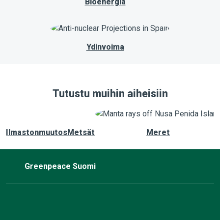
Bioenergia
Ydinvoima
Tutustu muihin aiheisiin
Ilmastonmuutos
Metsät
Meret
Greenpeace Suomi