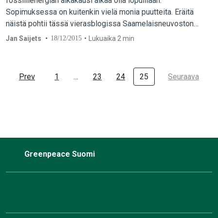
fossiilienergian aikakausi alkaa olla lopuillaan.
Sopimuksessa on kuitenkin vielä monia puutteita. Eräitä
näistä pohtii tässä vierasblogissa Saamelaisneuvoston
edustajana kokouksessa ollut Jan Saijets.
Jan Saijets
18/12/2015
Lukuaika 2 min
Prev
1
…
23
24
25
Seuraava
Greenpeace Suomi