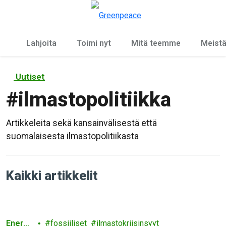
Ky
Valikko
Lahjoita
Toimi nyt
Mitä teemme
Meist
Uutiset
#
ilmastopolitiikka
Artikkeleita sekä kansainvälisestä että
suomalaisesta ilmastopolitiikasta
Kaikki artikkelit
Energi
fossiiliset
ilmastokriisinsyyt