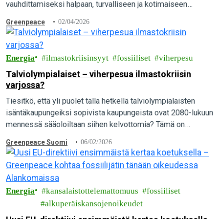
vauhdittamiseksi halpaan, turvalliseen ja kotimaiseen
uusiutuvaan energiaan.
Greenpeace
02/04/2026
Energia
ilmastokriisinsyyt
fossiiliset
viherpesu
Talviolympialaiset – viherpesua ilmastokriisin
varjossa?
Tiesitkö, että yli puolet tällä hetkellä talviolympialaisten
isäntäkaupungeiksi sopivista kaupungeista ovat 2080-lukuun
mennessä sääoloiltaan siihen kelvottomia? Tämä on
Kansainvälisen olympiakomitean (KOK) rahoittaman, vuonna
Greenpeace Suomi
06/02/2026
2024 valmistuneen tieteellisen arvion lopputulos. Tulos
vahvistaa…
Energia
kansalaistottelemattomuus
fossiiliset
alkuperäiskansojenoikeudet