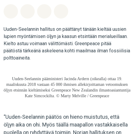
Jaa Whatsapp
Jaa Facebook
Jaa Email
Share on Bluesky
Uuden-Seelannin hallitus on päättänyt tänään kieltää uusien
lupien myöntämisen öljyn ja kaasun etsintään merialueillaan.
Kielto astuu voimaan välittömästi. Greenpeace pitää
päätöstä tärkeänä askeleena kohti maailmaa ilman fossiilisia
polttoaineita.
Uuden-Seelannin pääministeri Jacinda Ardern (oikealla) ottaa 19.
maaliskuuta 2018 vastaan 45 000 ihmisen allekirjoittaman vetoomuksen
öljyn etsinnän kieltämiseksi Greenpeace New Zealandin ilmastoasiantuntija
Kate Simcockilta. © Marty Melville / Greenpeace
“Uuden-Seelannin päätös on hieno muistutus, että
öljyn aika on ohi. Myös täällä maapallon vastakkaisella
puolella on ryhdyttävä toimiin. Norjan hallituksen on