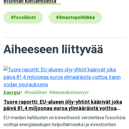
etsinnän kieltämisestä
#
fossiiliset
#
ilmastopolitiikka
Aiheeseen liittyvää
Energia
fossiiliset
ilmastokriisinsyyt
Tuore raportti: EU-alueen öljy-yhtiöt käärivät joka
päivä 81,4 miljoonaa euroa ylimääräistä voittoa
Iranin sodan seurauksena
EU-maiden hallitusten on kiireellisesti verotettava fossiilisia
voittoja energialaskujen helpottamiseksi ja investointien