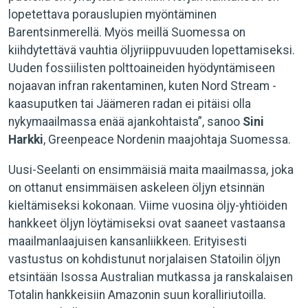
lopetettava porauslupien myöntäminen
Barentsinmerellä. Myös meillä Suomessa on
kiihdytettävä vauhtia öljyriippuvuuden lopettamiseksi.
Uuden fossiilisten polttoaineiden hyödyntämiseen
nojaavan infran rakentaminen, kuten Nord Stream -
kaasuputken tai Jäämeren radan ei pitäisi olla
nykymaailmassa enää ajankohtaista”, sanoo
Sini
Harkki
, Greenpeace Nordenin maajohtaja Suomessa.
Uusi-Seelanti on ensimmäisiä maita maailmassa, joka
on ottanut ensimmäisen askeleen öljyn etsinnän
kieltämiseksi kokonaan. Viime vuosina öljy-yhtiöiden
hankkeet öljyn löytämiseksi ovat saaneet vastaansa
maailmanlaajuisen kansanliikkeen. Erityisesti
vastustus on kohdistunut norjalaisen Statoilin öljyn
etsintään Isossa Australian mutkassa ja ranskalaisen
Totalin hankkeisiin Amazonin suun koralliriutoilla.