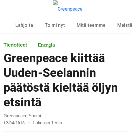
Ky
Valikko
Lahjoita
Toimi nyt
Mitä teemme
Meist
Tiedotteet
Energia
Greenpeace kiittää
Uuden-Seelannin
päätöstä kieltää öljyn
etsintä
Greenpeace Suomi
•
Lukuaika 1 min
12/04/2018