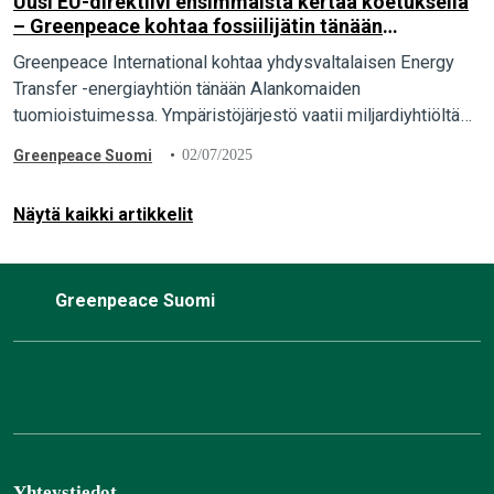
Uusi EU-direktiivi ensimmäistä kertaa koetuksella
– Greenpeace kohtaa fossiilijätin tänään
oikeudessa Alankomaissa
Greenpeace International kohtaa yhdysvaltalaisen Energy
Transfer -energiayhtiön tänään Alankomaiden
tuomioistuimessa. Ympäristöjärjestö vaatii miljardiyhtiöltä
korvauksia toistuvista ja perusteettomista syytöksistä
Greenpeace Suomi
02/07/2025
vedoten ensimmäisenä EU:n uuteen anti-SLAPP-direktiiviin,
jonka tarkoitus on suojella kansalaisyhteiskunnan
Näytä kaikki artikkelit
sananvapautta suuryritysten…
Greenpeace Suomi
Yhteystiedot