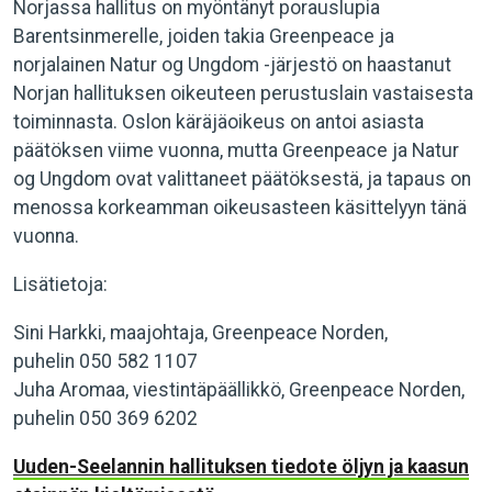
Norjassa hallitus on myöntänyt porauslupia
Barentsinmerelle, joiden takia Greenpeace ja
norjalainen Natur og Ungdom -järjestö on haastanut
Norjan hallituksen oikeuteen perustuslain vastaisesta
toiminnasta. Oslon käräjäoikeus on antoi asiasta
päätöksen viime vuonna, mutta Greenpeace ja Natur
og Ungdom ovat valittaneet päätöksestä, ja tapaus on
menossa korkeamman oikeusasteen käsittelyyn tänä
vuonna.
Lisätietoja:
Sini Harkki, maajohtaja, Greenpeace Norden,
puhelin 050 582 1107
Juha Aromaa, viestintäpäällikkö, Greenpeace Norden,
puhelin 050 369 6202
Uuden-Seelannin hallituksen tiedote öljyn ja kaasun