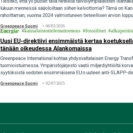
Tiesitkö, että yli puolet tällä hetkellä talviolympialaisten isän
lukuun mennessä sääoloiltaan siihen kelvottomia? Tämä on Ka
rahoittaman, vuonna 2024 valmistuneen tieteellisen arvion loppu
Greenpeace Suomi
06/02/2026
Energia
kansalaistottelemattomuus
fossiiliset
alkuperäi
Uusi EU-direktiivi ensimmäistä kertaa koetuksell
tänään oikeudessa Alankomaissa
Greenpeace International kohtaa yhdysvaltalaisen Energy Trans
tuomioistuimessa. Ympäristöjärjestö vaatii miljardiyhtiöltä korv
syytöksistä vedoten ensimmäisenä EU:n uuteen anti-SLAPP-direkt
kansalaisyhteiskunnan sananvapautta suuryritysten…
Greenpeace Suomi
02/07/2025