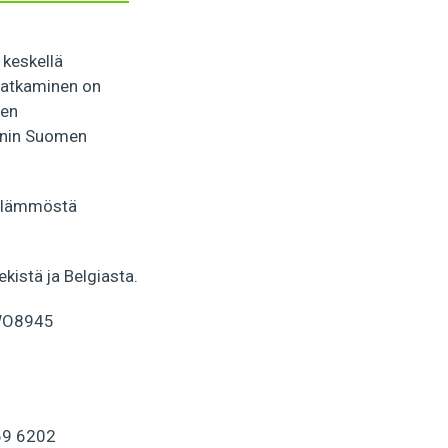
 keskellä
jatkaminen on
nen
enin Suomen
ja lämmöstä
kistä ja Belgiasta.
JWO8945
69 6202