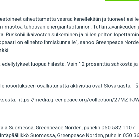
otestoineet aiheuttamatta vaaraa kenellekään ja tuoneet esille
 ilmastoa tuhoavan energiantuotannon. Tutkintavankeuden 
a. Ruskohiilikaivosten sulkeminen ja hiilen polton lopettami
peasti on elinehto ihmiskunnalle”, sanoo Greenpeace Nord
rkki
.
t edellytykset luopua hiilestä. Vain 12 prosenttia sähköstä 
nosoitukseen osallistunutta aktivistia ovat Slovakiasta, Tše
uksesta: https://media.greenpeace.org/collection/27MZIF
htaja Suomessa, Greenpeace Norden, puhelin 050 582 1107
intäpäällikkö Suomessa, Greenpeace Norden, puhelin 050 3