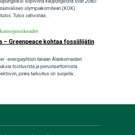
täkaupungeiksi sopivista kaupungeista ovat 2080-
nsainvälisen olympiakomitean (KOK)
tulos. Tulos vahvistaa…
skansojenoikeudet
a – Greenpeace kohtaa fossiilijätin
fer -energiayhtiön tänään Alankomaiden
auksia toistuvista ja perusteettomista
iiviin, jonka tarkoitus on suojella