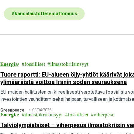
#
kansalaistottelemattomuus
Energia
fossiiliset
ilmastokriisinsyyt
Tuore raportti: EU-alueen öljy-yhtiöt käärivät jo
ylimääräistä voittoa Iranin sodan seurauksena
EU-maiden hallitusten on kiireellisesti verotettava fossiilisia vo
investointien vauhdittamiseksi halpaan, turvalliseen ja kotimais
Greenpeace
02/04/2026
Energia
ilmastokriisinsyyt
fossiiliset
viherpesu
Talviolympialaiset – viherpesua ilmastokriisin v