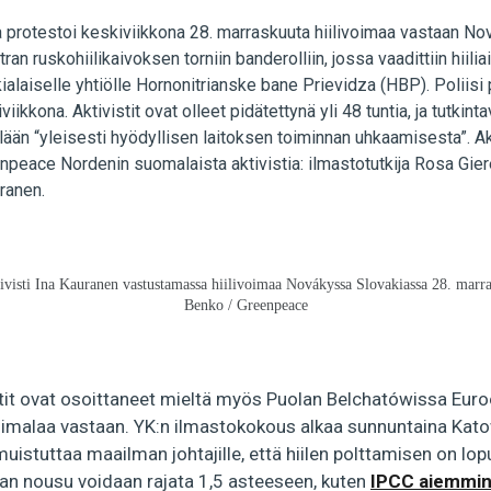
ia protestoi keskiviikkona 28. marraskuuta hiilivoimaa vastaan 
tran ruskohiilikaivoksen torniin banderolliin, jossa vaadittiin hiil
alaiselle yhtiölle Hornonitrianske bane Prievidza (HBP). Poliisi p
viikkona. Aktivistit ovat olleet pidätettynä yli 48 tuntia, ja tutkin
llään “yleisesti hyödyllisen laitoksen toiminnan uhkaamisesta”. A
peace Nordenin suomalaista aktivistia: ilmastotutkija Rosa Gie
ranen.
ivisti Ina Kauranen vastustamassa hiilivoimaa Novákyssa Slovakiassa 28. marr
Benko / Greenpeace
vistit ovat osoittaneet mieltä myös Puolan Belchatówissa Eur
voimalaa vastaan. YK:n ilmastokokous alkaa sunnuntaina Kat
muistuttaa maailman johtajille, että hiilen polttamisen on lopu
an nousu voidaan rajata 1,5 asteeseen, kuten
IPCC aiemmin