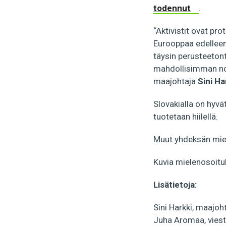
todennut
.
“Aktivistit ovat pr
Eurooppaa edelleen
täysin perusteetont
mahdollisimman no
maajohtaja
Sini Ha
Slovakialla on hyvä
tuotetaan hiilellä.
Muut yhdeksän miele
Kuvia mielenosoit
Lisätietoja:
Sini Harkki, maajo
Juha Aromaa, viest