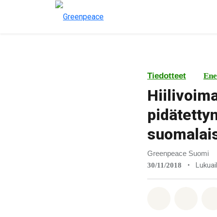
Tiedotteet
Ene
Hiilivoim
pidätetty
suomalai
Greenpeace Suomi
•
Lukuai
30/11/2018
Jaa Whatsa
Jaa F