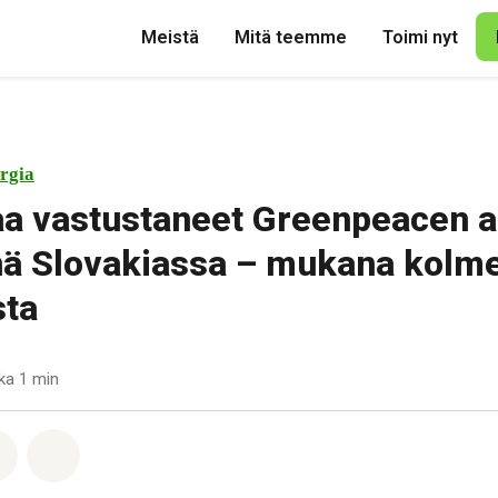
Meistä
Mitä teemme
Toimi nyt
rgia
aa vastustaneet Greenpeacen ak
nä Slovakiassa – mukana kolm
sta
ka 1 min
pp
acebook
Jaa Email
Share on Bluesky