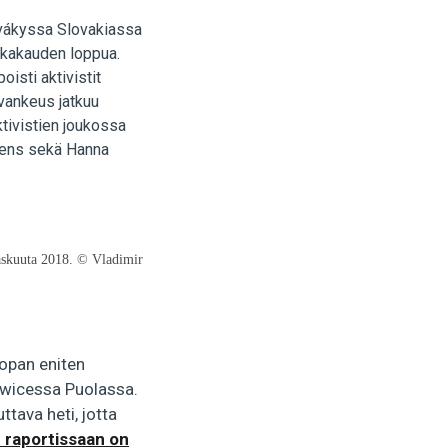
Novákyssa Slovakiassa
iaikakauden loppua.
oisti aktivistit
tavankeus jatkuu
ktivistien joukossa
rens sekä Hanna
askuuta 2018. © Vladimir
oopan eniten
owicessa Puolassa.
ttava heti, jotta
 raportissaan on