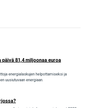
ka päivä 81,4 miljoonaa euroa
ittoja energialaskujen helpottamiseksi ja
een uusiutuvaan energiaan.
arjossa?