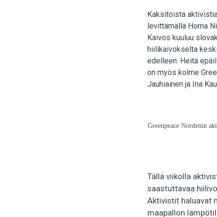
Kaksitoista aktivist
levittämällä Horna Ni
Kaivos kuuluu slovaki
hiilikaivokselta keski
edelleen. Heitä epäi
on myös kolme Green
Jauhiainen ja Ina Kau
Greenpeace Nordenin akt
Tällä viikolla akti
saastuttavaa hiili
Aktivistit haluavat 
maapallon lämpötil