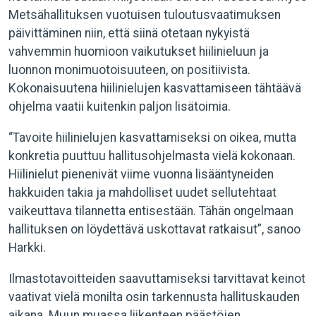
Metsähallituksen vuotuisen tuloutusvaatimuksen
päivittäminen niin, että siinä otetaan nykyistä
vahvemmin huomioon vaikutukset hiilinieluun ja
luonnon monimuotoisuuteen, on positiivista.
Kokonaisuutena hiilinielujen kasvattamiseen tähtäävä
ohjelma vaatii kuitenkin paljon lisätoimia.
“Tavoite hiilinielujen kasvattamiseksi on oikea, mutta
konkretia puuttuu hallitusohjelmasta vielä kokonaan.
Hiilinielut pienenivät viime vuonna lisääntyneiden
hakkuiden takia ja mahdolliset uudet sellutehtaat
vaikeuttava tilannetta entisestään. Tähän ongelmaan
hallituksen on löydettävä uskottavat ratkaisut”, sanoo
Harkki.
Ilmastotavoitteiden saavuttamiseksi tarvittavat keinot
vaativat vielä monilta osin tarkennusta hallituskauden
aikana. Muun muassa liikenteen päästöjen