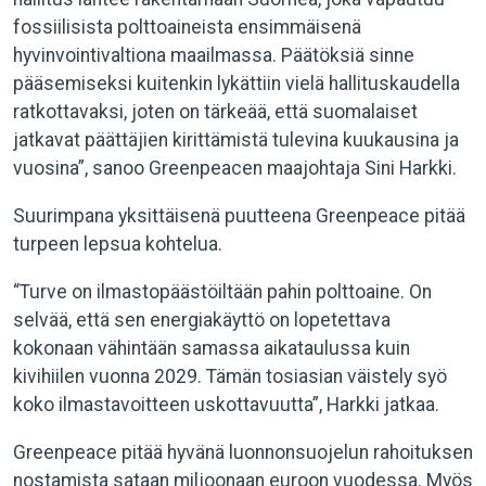
fossiilisista polttoaineista ensimmäisenä
hyvinvointivaltiona maailmassa. Päätöksiä sinne
pääsemiseksi kuitenkin lykättiin vielä hallituskaudella
ratkottavaksi, joten on tärkeää, että suomalaiset
jatkavat päättäjien kirittämistä tulevina kuukausina ja
vuosina”, sanoo Greenpeacen maajohtaja Sini Harkki.
Suurimpana yksittäisenä puutteena Greenpeace pitää
turpeen lepsua kohtelua.
“Turve on ilmastopäästöiltään pahin polttoaine. On
selvää, että sen energiakäyttö on lopetettava
kokonaan vähintään samassa aikataulussa kuin
kivihiilen vuonna 2029. Tämän tosiasian väistely syö
koko ilmastavoitteen uskottavuutta”, Harkki jatkaa.
Greenpeace pitää hyvänä luonnonsuojelun rahoituksen
nostamista sataan miljoonaan euroon vuodessa. Myös