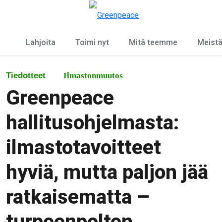
Ky
Valikko
Lahjoita
Toimi nyt
Mitä teemme
Meist
Tiedotteet
Ilmastonmuutos
Greenpeace
hallitusohjelmasta:
ilmastotavoitteet
hyviä, mutta paljon jää
ratkaisematta –
turpeenpolton