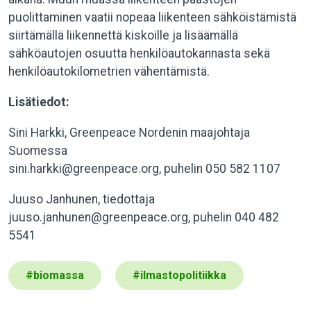
puolittaminen vaatii nopeaa liikenteen sähköistämistä
siirtämällä liikennettä kiskoille ja lisäämällä
sähköautojen osuutta henkilöautokannasta sekä
henkilöautokilometrien vähentämistä.
Lisätiedot:
Sini Harkki, Greenpeace Nordenin maajohtaja
Suomessa
sini.harkki@greenpeace.org
, puhelin 050 582 1107
Juuso Janhunen, tiedottaja
juuso.janhunen@greenpeace.org
, puhelin 040 482
5541
#
biomassa
#
ilmastopolitiikka