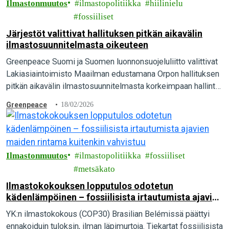
Ilmastonmuutos
ilmastopolitiikka
hiilinielu
fossiiliset
Järjestöt valittivat hallituksen pitkän aikavälin
ilmastosuunnitelmasta oikeuteen
Greenpeace Suomi ja Suomen luonnonsuojeluliitto valittivat
Lakiasiaintoimisto Maailman edustamana Orpon hallituksen
pitkän aikavälin ilmastosuunnitelmasta korkeimpaan hallinto-
oikeuteen. Suomen pitäisi olla hiilineutraali vuonna 2035,
Greenpeace
18/02/2026
mutta pääministeri Orpon hallituksen suunnitelmalla siihen ei
päästä…
Ilmastonmuutos
ilmastopolitiikka
fossiiliset
metsäkato
Ilmastokokouksen lopputulos odotetun
kädenlämpöinen – fossiilisista irtautumista ajavien
maiden rintama kuitenkin vahvistuu
YK:n ilmastokokous (COP30) Brasilian Belémissä päättyi
ennakoiduin tuloksin, ilman läpimurtoja. Tiekartat fossiilisista