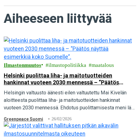
Aiheeseen liittyvää
Ilmastonmuutos
ilmastopolitiikka
maatalous
Helsinki puolittaa liha- ja maitotuotteiden
hankinnat vuoteen 2030 mennessä – “Päätös
näyttää esimerkkiä koko Suomelle”.
Helsingin valtuusto äänesti eilen valtuutettu Mai Kivelän
aloitteesta puolittaa liha- ja maitotuotteiden hankinnat
vuoteen 2030 mennessä. Ehdotus puolittamisesta meni läpi
kirkkaasti, kun 57 valtuutettua äänesti puolesta ja vain 23
Greenpeace Suomi
26/02/2026
vastaan. Greenpeace pitää päätöstä merkittävänä askeleena
kohti ilmaston kannalta kestävää ruokailua.