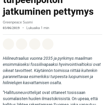
jatkuminen pettymys
Greenpeace Suomi
•
Lukuaika 1 min
03/06/2019
Jaa Whatsapp
Jaa Facebook
Jaa Email
Share on Bluesky
Hiilineutraalius vuonna 2035 ja pyrkimys maailman
ensimmäiseksi fossiilivapaaksi hyvinvointivaltioksi ovat
oikeat tavoitteet. Käytännön toimissa riittää kuitenkin
parannettavaa esimerkiksi turpeesta luopumisen ja
hiilinielujen kasvattamisen osalta.
“Hallitusneuvottelijat ovat ottaneet tosissaan
suomalaisten huolen ilmastokriisistä. On upeaa, että
hallitus lähtee rakentamaan Suomea, joka vapautuu