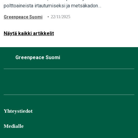
polttoaineista irtautumiseksi ja metsäkadon
pysäyttämiseksi jäivät sopimatta ja sopeutumisen
Greenpeace Suomi
22/11/2025
indikaattoreita ja rahoitusta koskevat päätökset heikoiksi.
Näytä kaikki artikkelit
Greenpeace Suomi
Yhteystiedot
Medialle