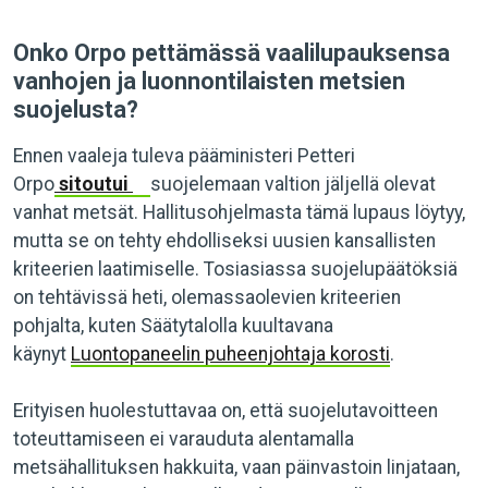
Onko Orpo pettämässä vaalilupauksensa
vanhojen ja luonnontilaisten metsien
suojelusta?
Ennen vaaleja tuleva pääministeri Petteri
Orpo
sitoutui
suojelemaan valtion jäljellä olevat
vanhat metsät. Hallitusohjelmasta tämä lupaus löytyy,
mutta se on tehty ehdolliseksi uusien kansallisten
kriteerien laatimiselle. Tosiasiassa suojelupäätöksiä
on tehtävissä heti, olemassaolevien kriteerien
pohjalta, kuten Säätytalolla kuultavana
käynyt
Luontopaneelin puheenjohtaja korosti
.
Erityisen huolestuttavaa on, että suojelutavoitteen
toteuttamiseen ei varauduta alentamalla
metsähallituksen hakkuita, vaan päinvastoin linjataan,