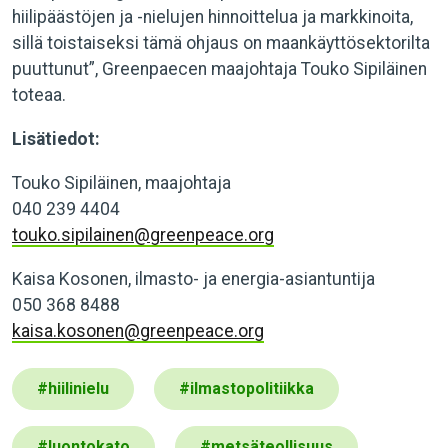
hiilipäästöjen ja -nielujen hinnoittelua ja markkinoita,
sillä toistaiseksi tämä ohjaus on maankäyttösektorilta
puuttunut”, Greenpaecen maajohtaja Touko Sipiläinen
toteaa.
Lisätiedot:
Touko Sipiläinen, maajohtaja
040 239 4404
touko.sipilainen@greenpeace.org
Kaisa Kosonen, ilmasto- ja energia-asiantuntija
050 368 8488
kaisa.kosonen@greenpeace.org
#
hiilinielu
#
ilmastopolitiikka
#
luontokato
#
metsäteollisuus