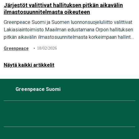
Järjestöt valittivat hallituksen pitkän aikavälin
ilmastosuunnitelmasta oikeuteen
Greenpeace Suomi ja Suomen luonnonsuojeluliitto valittivat
Lakiasiaintoimisto Maailman edustamana Orpon hallituksen
pitkän aikavälin ilmastosuunnitelmasta korkeimpaan hallinto-
oikeuteen. Suomen pitäisi olla hiilineutraali vuonna 2035,
Greenpeace
18/02/2026
mutta pääministeri Orpon hallituksen suunnitelmalla siihen ei
päästä…
Näytä kaikki artikkelit
Greenpeace Suomi