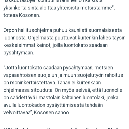
hakkuutasojen kohtuullistaminen on kaikista
yksinkertaisinta aloittaa yhteisistä metsistämme”,
toteaa Kosonen.
Orpon hallitusohjelma puhuu kauniisti suomalaisesta
luonnosta. Ohjelmasta puuttuvat kuitenkin lähes täysin
keskeisimmät keinot, joilla luontokato saadaan
pysähtymään.
“Jotta luontokato saadaan pysähtymään, metsien
vapaaehtoisen suojelun ja muun suojelutyön rahoitus
on moninkertaistettava. Tähän ei kuitenkaan
ohjelmassa sitouduta. On myös selvää, että luonnolle
on säädettävä ilmastolain kaltainen luontolaki, jonka
avulla luontokadon pysäyttämisestä tehdään
velvoittavaa”, Kosonen sanoo.