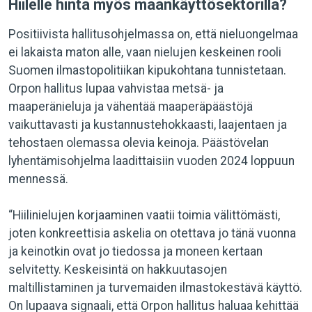
Hiilelle hinta myös maankäyttösektorilla?
Positiivista hallitusohjelmassa on, että nieluongelmaa
ei lakaista maton alle, vaan nielujen keskeinen rooli
Suomen ilmastopolitiikan kipukohtana tunnistetaan.
Orpon hallitus lupaa vahvistaa metsä- ja
maaperänieluja ja vähentää maaperäpäästöjä
vaikuttavasti ja kustannustehokkaasti, laajentaen ja
tehostaen olemassa olevia keinoja. Päästövelan
lyhentämisohjelma laadittaisiin vuoden 2024 loppuun
mennessä.
“Hiilinielujen korjaaminen vaatii toimia välittömästi,
joten konkreettisia askelia on otettava jo tänä vuonna
ja keinotkin ovat jo tiedossa ja moneen kertaan
selvitetty. Keskeisintä on hakkuutasojen
maltillistaminen ja turvemaiden ilmastokestävä käyttö.
On lupaava signaali, että Orpon hallitus haluaa kehittää