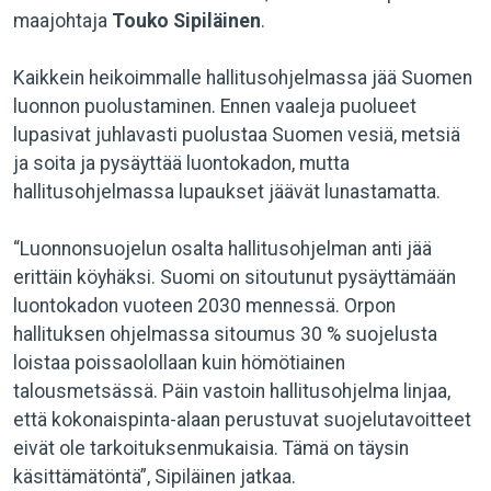
maajohtaja
Touko Sipiläinen
.
Kaikkein heikoimmalle hallitusohjelmassa jää Suomen
luonnon puolustaminen. Ennen vaaleja puolueet
lupasivat juhlavasti puolustaa Suomen vesiä, metsiä
ja soita ja pysäyttää luontokadon, mutta
hallitusohjelmassa lupaukset jäävät lunastamatta.
“Luonnonsuojelun osalta hallitusohjelman anti jää
erittäin köyhäksi. Suomi on sitoutunut pysäyttämään
luontokadon vuoteen 2030 mennessä. Orpon
hallituksen ohjelmassa sitoumus 30 % suojelusta
loistaa poissaolollaan kuin hömötiainen
talousmetsässä. Päin vastoin hallitusohjelma linjaa,
että kokonaispinta-alaan perustuvat suojelutavoitteet
eivät ole tarkoituksenmukaisia. Tämä on täysin
käsittämätöntä”, Sipiläinen jatkaa.