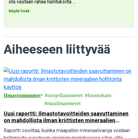
ota vastaan rahaa hallituksilta
…
Näytä lisää
Aiheeseen liittyvää
Ilmastonmuutos
suojellaanmeret
luontokato
maailmanmeret
Uusi raportti: Ilmastotavoitteiden saavuttaminen
on mahdollista ilman kriittisten mineraalien
holtitonta käyttöä
Raportti osoittaa, kuinka maapallon mineraalivaroja voidaan
hallinnoida uusiutuvan energian murroksessa siten, että