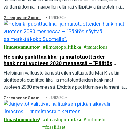
välttämättömiä, maapallon elämää ylläpitäviä järjestelmiä
suojellaan niin kutsuttujen kriittisten mineraalien
Greenpeace Suomi
18/03/2026
maanpäälliseltä ja syvänmeren louhinnalta.
Ilmastonmuutos
ilmastopolitiikka
maatalous
Helsinki puolittaa liha- ja maitotuotteiden
hankinnat vuoteen 2030 mennessä – “Päätös
näyttää esimerkkiä koko Suomelle”.
Helsingin valtuusto äänesti eilen valtuutettu Mai Kivelän
aloitteesta puolittaa liha- ja maitotuotteiden hankinnat
vuoteen 2030 mennessä. Ehdotus puolittamisesta meni läpi
kirkkaasti, kun 57 valtuutettua äänesti puolesta ja vain 23
Greenpeace Suomi
26/02/2026
vastaan. Greenpeace pitää päätöstä merkittävänä askeleena
kohti ilmaston kannalta kestävää ruokailua.
Ilmastonmuutos
ilmastopolitiikka
hiilinielu
fossiiliset