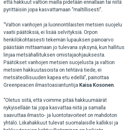
että hakkuut valtion mailla pidetään ennallaan tai niitä
pyrittäisiin jopa kasvattamaan “maltillisesti”.
“Valtion vanhojen ja luonnontilaisten metsien suojelu
vaatii päätöksiä, ei lisää selvityksiä. Orpon
henkilökohtaisesti tekemän lupauksen painoarvo
päästään mittaamaan jo tulevana syksynä, kun hallitus
linjaa metsähallituksen omistajaohjauksesta.
Päätökset vanhojen metsien suojelusta ja valtion
metsien hakkuutasoista on tehtävä tiede, ei
metsäteollisuuden kapea etu edellä”, painottaa
Greenpeacen ilmastoasiantuntija
Kaisa Kosonen
.
“Oletus siitä, että voimme pitää hakkuumäärät
nykyisellään tai jopa kasvattaa niitä ja samalla
saavuttaa ilmasto- ja luontotavoiteet on mahdoton
yhtälö. Liikahakkuut tulevat suomalaisille kalliiksi ja