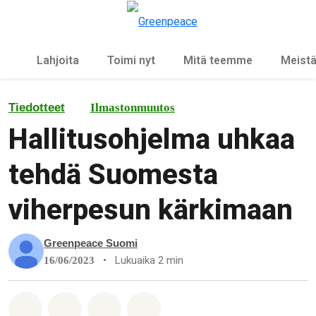
Ky
Valikko
Lahjoita
Toimi nyt
Mitä teemme
Meist
Tiedotteet
Ilmastonmuutos
Hallitusohjelma uhkaa
tehdä Suomesta
viherpesun kärkimaan
Greenpeace Suomi
•
Lukuaika 2 min
16/06/2023
Jaa Whatsapp
Jaa Facebook
Jaa Email
Share on Bluesky