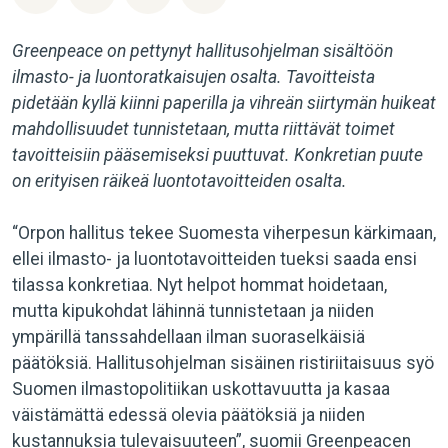
Greenpeace on pettynyt hallitusohjelman sisältöön
ilmasto- ja luontoratkaisujen osalta. Tavoitteista
pidetään kyllä kiinni paperilla ja vihreän siirtymän huikeat
mahdollisuudet tunnistetaan, mutta riittävät toimet
tavoitteisiin pääsemiseksi puuttuvat. Konkretian puute
on erityisen räikeä luontotavoitteiden osalta.
“Orpon hallitus tekee Suomesta viherpesun kärkimaan,
ellei ilmasto- ja luontotavoitteiden tueksi saada ensi
tilassa konkretiaa. Nyt helpot hommat hoidetaan,
mutta kipukohdat lähinnä tunnistetaan ja niiden
ympärillä tanssahdellaan ilman suoraselkäisiä
päätöksiä. Hallitusohjelman sisäinen ristiriitaisuus syö
Suomen ilmastopolitiikan uskottavuutta ja kasaa
väistämättä edessä olevia päätöksiä ja niiden
kustannuksia tulevaisuuteen”, suomii Greenpeacen