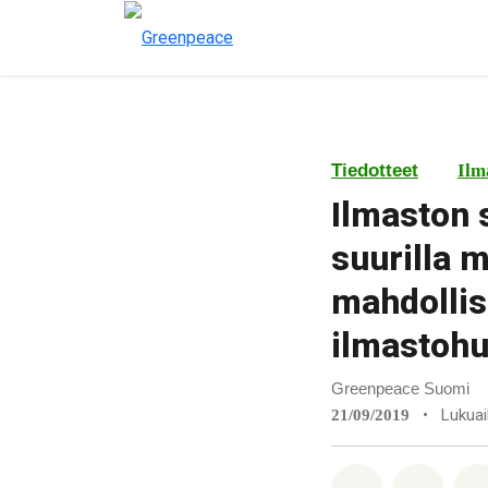
Tiedotteet
Ilm
Ilmaston 
suurilla 
mahdollis
ilmastoh
Greenpeace Suomi
•
Lukuai
21/09/2019
Jaa Whatsa
Jaa F