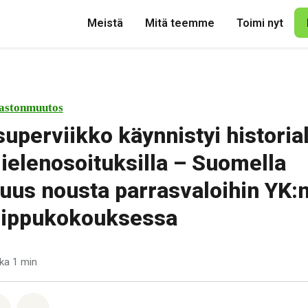
Meistä
Mitä teemme
Toimi nyt
astonmuutos
superviikko käynnistyi historia
mielenosoituksilla – Suomella
uus nousta parrasvaloihin YK:
uippukokouksessa
ka 1 min
pp
acebook
Jaa Email
Share on Bluesky