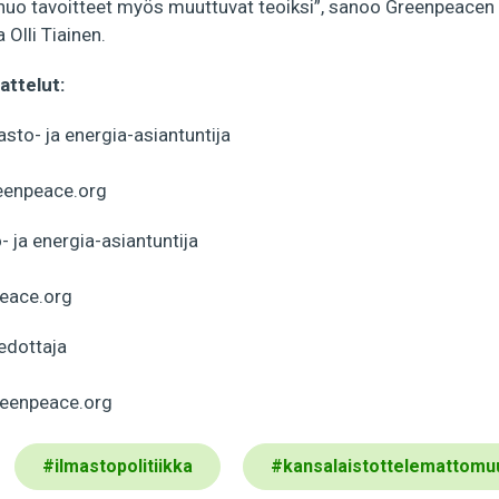
 nuo tavoitteet myös muuttuvat teoiksi”, sanoo Greenpeacen 
 Olli Tiainen.
attelut:
sto- ja energia-asiantuntija
eenpeace.org
o- ja energia-asiantuntija
peace.org
edottaja
eenpeace.org
#
ilmastopolitiikka
#
kansalaistottelemattomu