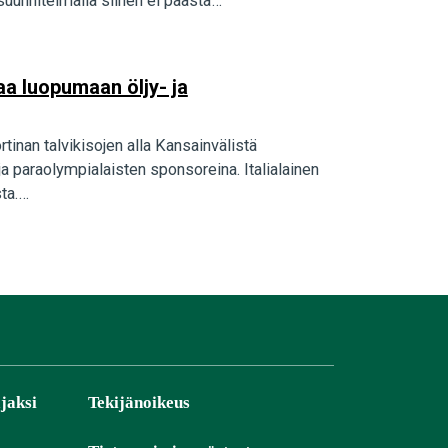
 suunnitelmalla siihen ei päästä…
a luopumaan öljy- ja
inan talvikisojen alla Kansainvälistä
a paraolympialaisten sponsoreina. Italialainen
sta.…
jaksi
Tekijänoikeus