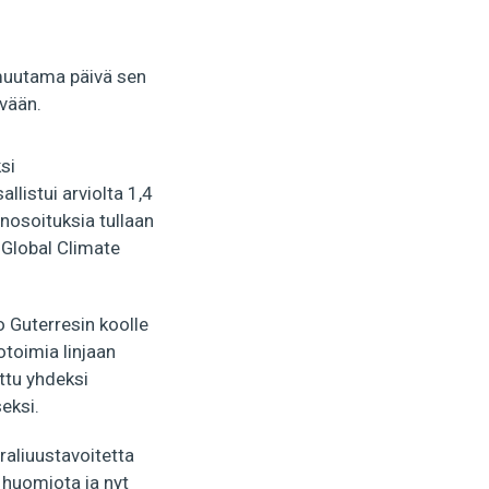
muutama päivä sen
ivään.
si
listui arviolta 1,4
enosoituksia tullaan
Global Climate
 Guterresin koolle
toimia linjaan
ttu yhdeksi
eksi.
aliuustavoitetta
 huomiota ja nyt