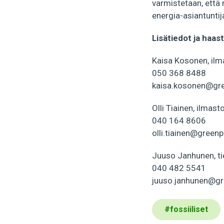
varmistetaan, että
energia-asiantuntija
Lisätiedot ja haast
Kaisa Kosonen, ilma
050 368 8488
kaisa.kosonen@gr
Olli Tiainen, ilmast
040 164 8606
olli.tiainen@green
Juuso Janhunen, ti
040 482 5541
juuso.janhunen@gr
#
fossiiliset