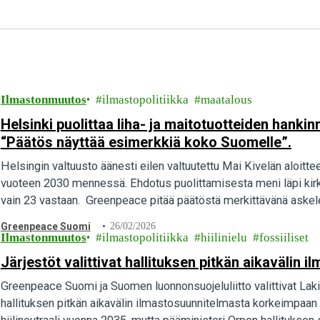
Ilmastonmuutos
ilmastopolitiikka
maatalous
Helsinki puolittaa liha- ja maitotuotteiden hank
“Päätös näyttää esimerkkiä koko Suomelle”.
Helsingin valtuusto äänesti eilen valtuutettu Mai Kivelän aloittee
vuoteen 2030 mennessä. Ehdotus puolittamisesta meni läpi kirkka
vain 23 vastaan. Greenpeace pitää päätöstä merkittävänä askele
Greenpeace Suomi
26/02/2026
Ilmastonmuutos
ilmastopolitiikka
hiilinielu
fossiiliset
Järjestöt valittivat hallituksen pitkän aikavälin
Greenpeace Suomi ja Suomen luonnonsuojeluliitto valittivat L
hallituksen pitkän aikavälin ilmastosuunnitelmasta korkeimpaan 