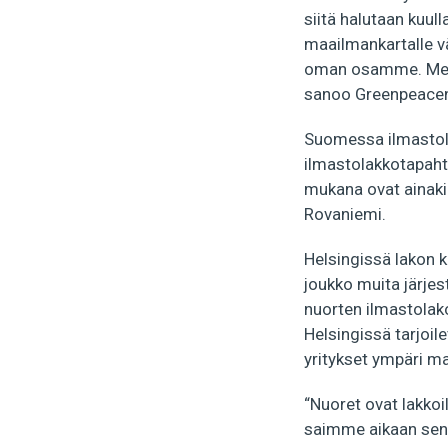
siitä halutaan kuul
maailmankartalle v
oman osamme. Me näy
sanoo Greenpeacen 
Suomessa ilmastola
ilmastolakkotapahtu
mukana ovat ainakin
Rovaniemi.
Helsingissä lakon k
joukko muita järje
nuorten ilmastolako
Helsingissä tarjoi
yritykset ympäri ma
“Nuoret ovat lakkoi
saimme aikaan sen, 