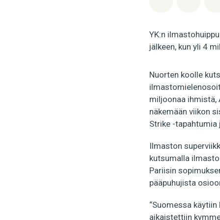
YK:n ilmastohuippu
jälkeen, kun yli 4 
Nuorten koolle kuts
ilmastomielenosoit
miljoonaa ihmistä, 
näkemään viikon si
Strike -tapahtumia
Ilmaston superviik
kutsumalla ilmasto
Pariisin sopimuksen
pääpuhujista osioon
“Suomessa käytiin 
aikaistettiin kymme