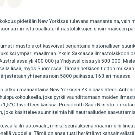
kokous pidetään New Yorkissa tulevana maanantaina, vain 
miljoonaa ihmistä osallistui ilmastolakkojen ensimmäiseen pä
umat ilmastolakot kasvoivat perjantaina historiallisen suurik
uksiksi ympäri maailman. Yksin Saksassa ilmastolakkoon osal
Australiassa yli 400 000 ja Yhdysvalloissa yli 500 000. Miel
sällä lisää, myös Suomessa. Tämän hetkisen tiedon mukaan 
 järjestetään yhteensä noin 5800 paikassa, 163 eri maassa.
ko jatkuu maanantaina New Yorkissa YK:n pääsihteeri Antonio
huippukokouksella, joka pyrkii vauhdittamaan maiden ilmasto
 1,5°C tavoitteen kanssa. Presidentti Sauli Niinistö on kutsu
, joka käsittelee suunnitelmia hiilineutraaliuden saavuttamis
keväällä ilmastovaalit, minkä seurauksena maamme hiilineutr
nellä vuodella. Tämä on ansaitusti herättänyt kansainvälistä