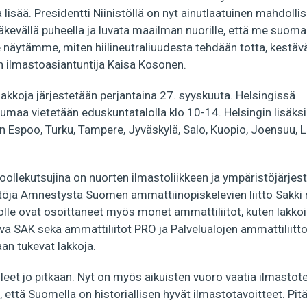
la lisää. Presidentti Niinistöllä on nyt ainutlaatuinen mahdol
äkevällä puheella ja luvata maailman nuorille, että me suom
tämme, miten hiilineutraliuudesta tehdään totta, kestävästi
ilmastoasiantuntija Kaisa Kosonen.
kkoja järjestetään perjantaina 27. syyskuuta. Helsingissä
maa vietetään eduskuntatalolla klo 10-14. Helsingin lisäksi 
 Espoo, Turku, Tampere, Jyväskylä, Salo, Kuopio, Joensuu, La
oollekutsujina on nuorten ilmastoliikkeen ja ympäristöjärjestö
stöjä Amnestysta Suomen ammattiinopiskelevien liitto Sakki 
lle ovat osoittaneet myös monet ammattiliitot, kuten lakkoili
leva SAK sekä ammattiliitot PRO ja Palvelualojen ammattilii
an tukevat lakkoja.
lleet jo pitkään. Nyt on myös aikuisten vuoro vaatia ilmasto
että Suomella on historiallisen hyvät ilmastotavoitteet. Pitä