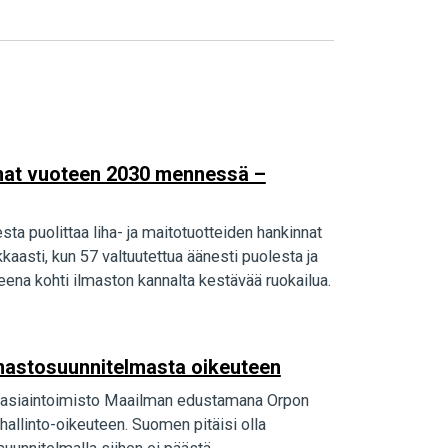
innat vuoteen 2030 mennessä –
sta puolittaa liha- ja maitotuotteiden hankinnat
asti, kun 57 valtuutettua äänesti puolesta ja
ena kohti ilmaston kannalta kestävää ruokailua.
 ilmastosuunnitelmasta oikeuteen
akiasiaintoimisto Maailman edustamana Orpon
hallinto-oikeuteen. Suomen pitäisi olla