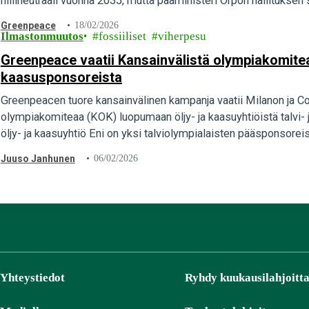
hiilineutraali vuonna 2035, mutta pääministeri Orpon hallituksen
Greenpeace
18/02/2026
Ilmastonmuutos
fossiiliset
viherpesu
Greenpeace vaatii Kansainvälistä olympiakomitea
kaasusponsoreista
Greenpeacen tuore kansainvälinen kampanja vaatii Milanon ja Cort
olympiakomiteaa (KOK) luopumaan öljy- ja kaasuyhtiöistä talvi- j
öljy- ja kaasuyhtiö Eni on yksi talviolympialaisten pääsponsorei
Juuso Janhunen
06/02/2026
Yhteystiedot
Ryhdy kuukausilahjoitta