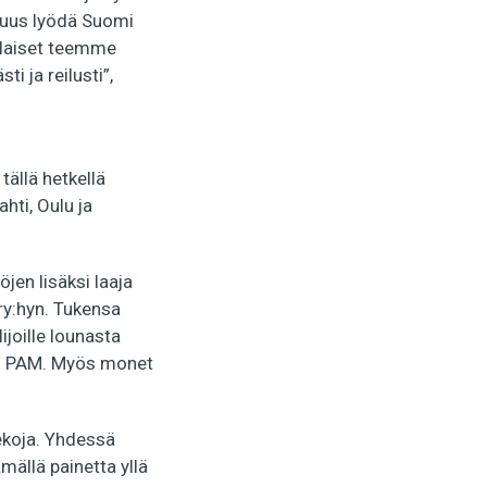
lisuus lyödä Suomi
alaiset teemme
 ja reilusti”,
tällä hetkellä
hti, Oulu ja
jen lisäksi laaja
ry:hyn. Tukensa
joille lounasta
tto PAM. Myös monet
tekoja. Yhdessä
mällä painetta yllä