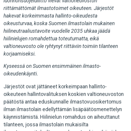
luonnonsuojeluliitto
vievät valtioneuvoston
riittämättömät ilmastotoimet oikeuteen. Järjestöt
hakevat korkeimmasta hallinto-oikeudesta
oikeusturvaa, koska Suomen ilmastolain mukainen
hiilineutraaliustavoite vuodelle 2035 uhkaa jäädä
hiilinielujen romahdettua toteutumatta, eikä
valtioneuvosto ole ryhtynyt riittäviin toimiin tilanteen
korjaamiseksi.
Kyseessä on Suomen ensimmäinen ilmasto-
oikeudenkäynti.
Järjestöt ovat jättäneet korkeimpaan hallinto-
oikeuteen hallintovalituksen koskien valtioneuvoston
päätöstä antaa eduskunnalle ilmastovuosikertomus
ilman ilmastolain edellyttämän lisäpäätösmenettelyn
käynnistämistä. Hiilinielun romahdus on aiheuttanut
tilanteen, jossa ilmastolain mukaisilta