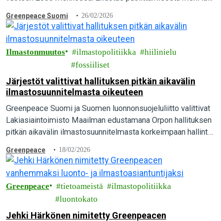
kirkkaasti, kun 57 valtuutettua äänesti puolesta ja vain 23
Greenpeace Suomi
26/02/2026
vastaan. Greenpeace pitää päätöstä merkittävänä askeleena
kohti ilmaston kannalta kestävää ruokailua.
Ilmastonmuutos
ilmastopolitiikka
hiilinielu
fossiiliset
Järjestöt valittivat hallituksen pitkän aikavälin
ilmastosuunnitelmasta oikeuteen
Greenpeace Suomi ja Suomen luonnonsuojeluliitto valittivat
Lakiasiaintoimisto Maailman edustamana Orpon hallituksen
pitkän aikavälin ilmastosuunnitelmasta korkeimpaan hallinto-
oikeuteen. Suomen pitäisi olla hiilineutraali vuonna 2035,
Greenpeace
18/02/2026
mutta pääministeri Orpon hallituksen suunnitelmalla siihen ei
päästä…
Greenpeace
tietoameistä
ilmastopolitiikka
luontokato
Jehki Härkönen nimitetty Greenpeacen