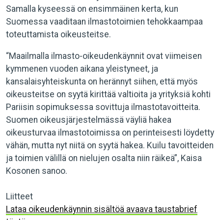
Samalla kyseessä on ensimmäinen kerta, kun
Suomessa vaaditaan ilmastotoimien tehokkaampaa
toteuttamista oikeusteitse.
“Maailmalla ilmasto-oikeudenkäynnit ovat viimeisen
kymmenen vuoden aikana yleistyneet, ja
kansalaisyhteiskunta on herännyt siihen, että myös
oikeusteitse on syytä kirittää valtioita ja yrityksiä kohti
Pariisin sopimuksessa sovittuja ilmastotavoitteita.
Suomen oikeusjärjestelmässä väyliä hakea
oikeusturvaa ilmastotoimissa on perinteisesti löydetty
vähän, mutta nyt niitä on syytä hakea. Kuilu tavoitteiden
ja toimien välillä on nielujen osalta niin räikeä”, Kaisa
Kosonen sanoo.
Liitteet
Lataa oikeudenkäynnin sisältöä avaava taustabrief