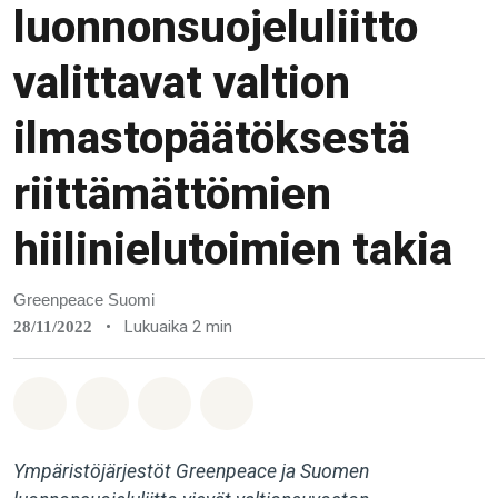
luonnonsuojeluliitto
valittavat valtion
ilmastopäätöksestä
riittämättömien
hiilinielutoimien takia
Greenpeace Suomi
•
Lukuaika 2 min
28/11/2022
Jaa Whatsapp
Jaa Facebook
Jaa Email
Share on Bluesky
Ympäristöjärjestöt Greenpeace ja Suomen