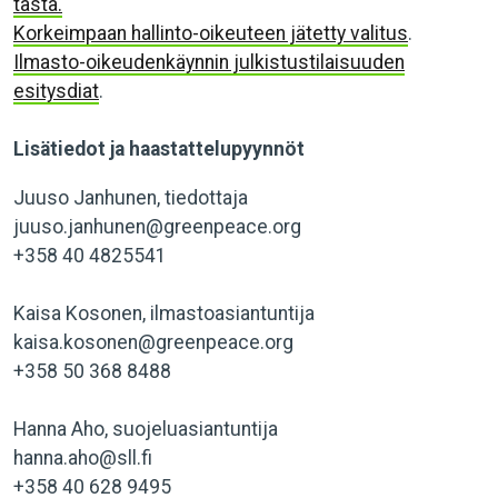
tästä.
Korkeimpaan hallinto-oikeuteen jätetty valitus
.
Ilmasto-oikeudenkäynnin julkistustilaisuuden
esitysdiat
.
Lisätiedot ja haastattelupyynnöt
Juuso Janhunen, tiedottaja
juuso.janhunen@greenpeace.org
+358 40 4825541
Kaisa Kosonen, ilmastoasiantuntija
kaisa.kosonen@greenpeace.org
+358 50 368 8488
Hanna Aho, suojeluasiantuntija
hanna.aho@sll.fi
+358 40 628 9495