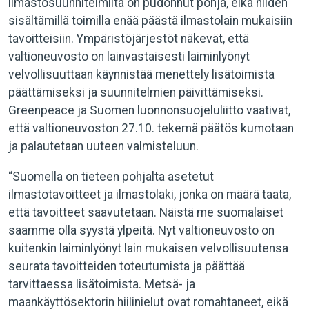
ilmastosuunnitelmilta on pudonnut pohja, eikä niiden
sisältämillä toimilla enää päästä ilmastolain mukaisiin
tavoitteisiin. Ympäristöjärjestöt näkevät, että
valtioneuvosto on lainvastaisesti laiminlyönyt
velvollisuuttaan käynnistää menettely lisätoimista
päättämiseksi ja suunnitelmien päivittämiseksi.
Greenpeace ja Suomen luonnonsuojeluliitto vaativat,
että valtioneuvoston 27.10. tekemä päätös kumotaan
ja palautetaan uuteen valmisteluun.
“Suomella on tieteen pohjalta asetetut
ilmastotavoitteet ja ilmastolaki, jonka on määrä taata,
että tavoitteet saavutetaan. Näistä me suomalaiset
saamme olla syystä ylpeitä. Nyt valtioneuvosto on
kuitenkin laiminlyönyt lain mukaisen velvollisuutensa
seurata tavoitteiden toteutumista ja päättää
tarvittaessa lisätoimista. Metsä- ja
maankäyttösektorin hiilinielut ovat romahtaneet, eikä