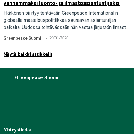
vanhemmaksi luonto- ja ilmastoasiantuntijaksi
Härkönen siiirtyy tehtävään Greenpeace Internationalin
globaalia maatalouspolitiikkaa seuraavan asiantuntijan
paikalta. Uudessa tehtävässään hän vastaa järjestön ilmasto-
ja luonnonsuojelupolitiikan vaikuttamistyöstä sekä
Greenpeace Suomi
29/01/2026
yhteiskuntasuhteista.
Näytä kaikki artikkelit
Greenpeace Suomi
Yhteystiedot