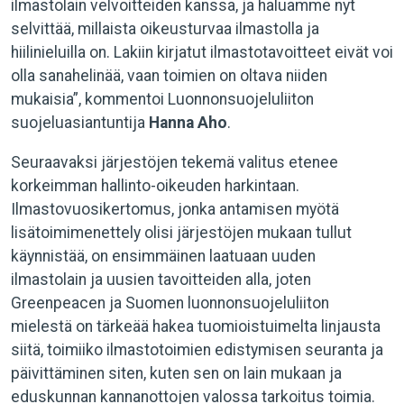
ilmastolain velvoitteiden kanssa, ja haluamme nyt
selvittää, millaista oikeusturvaa ilmastolla ja
hiilinieluilla on. Lakiin kirjatut ilmastotavoitteet eivät voi
olla sanahelinää, vaan toimien on oltava niiden
mukaisia”, kommentoi Luonnonsuojeluliiton
suojeluasiantuntija
Hanna Aho
.
Seuraavaksi järjestöjen tekemä valitus etenee
korkeimman hallinto-oikeuden harkintaan.
Ilmastovuosikertomus, jonka antamisen myötä
lisätoimimenettely olisi järjestöjen mukaan tullut
käynnistää, on ensimmäinen laatuaan uuden
ilmastolain ja uusien tavoitteiden alla, joten
Greenpeacen ja Suomen luonnonsuojeluliiton
mielestä on tärkeää hakea tuomioistuimelta linjausta
siitä, toimiiko ilmastotoimien edistymisen seuranta ja
päivittäminen siten, kuten sen on lain mukaan ja
eduskunnan kannanottojen valossa tarkoitus toimia.