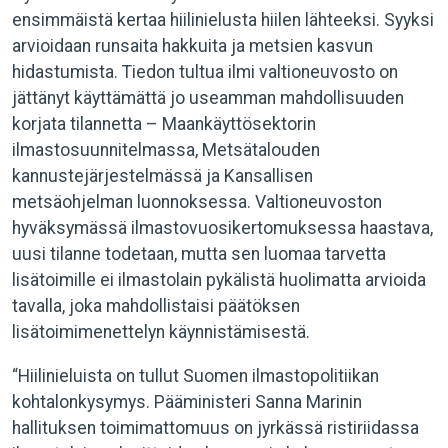
ensimmäistä kertaa hiilinielusta hiilen lähteeksi. Syyksi
arvioidaan runsaita hakkuita ja metsien kasvun
hidastumista. Tiedon tultua ilmi valtioneuvosto on
jättänyt käyttämättä jo useamman mahdollisuuden
korjata tilannetta – Maankäyttösektorin
ilmastosuunnitelmassa, Metsätalouden
kannustejärjestelmässä ja Kansallisen
metsäohjelman luonnoksessa. Valtioneuvoston
hyväksymässä ilmastovuosikertomuksessa haastava,
uusi tilanne todetaan, mutta sen luomaa tarvetta
lisätoimille ei ilmastolain pykälistä huolimatta arvioida
tavalla, joka mahdollistaisi päätöksen
lisätoimimenettelyn käynnistämisestä.
“Hiilinieluista on tullut Suomen ilmastopolitiikan
kohtalonkysymys. Pääministeri Sanna Marinin
hallituksen toimimattomuus on jyrkässä ristiriidassa