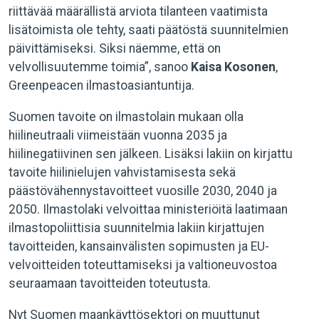
riittävää määrällistä arviota tilanteen vaatimista
lisätoimista ole tehty, saati päätöstä suunnitelmien
päivittämiseksi. Siksi näemme, että on
velvollisuutemme toimia”, sanoo
Kaisa Kosonen
,
Greenpeacen ilmastoasiantuntija.
Suomen tavoite on ilmastolain mukaan olla
hiilineutraali viimeistään vuonna 2035 ja
hiilinegatiivinen sen jälkeen. Lisäksi lakiin on kirjattu
tavoite hiilinielujen vahvistamisesta sekä
päästövähennystavoitteet vuosille 2030, 2040 ja
2050. Ilmastolaki velvoittaa ministeriöitä laatimaan
ilmastopoliittisia suunnitelmia lakiin kirjattujen
tavoitteiden, kansainvälisten sopimusten ja EU-
velvoitteiden toteuttamiseksi ja valtioneuvostoa
seuraamaan tavoitteiden toteutusta.
Nyt Suomen maankäyttösektori on muuttunut