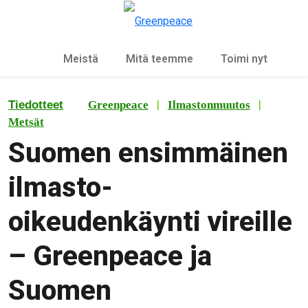
Ky
Valikko
Meistä
Mitä teemme
Toimi nyt
|
|
Tiedotteet
Greenpeace
Ilmastonmuutos
Metsät
Suomen ensimmäinen
ilmasto-
oikeudenkäynti vireille
– Greenpeace ja
Suomen