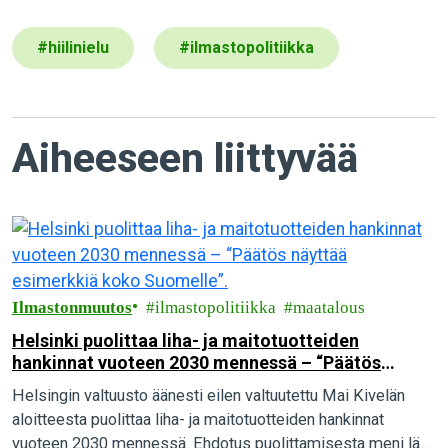
#
hiilinielu
#
ilmastopolitiikka
Aiheeseen liittyvää
Ilmastonmuutos
ilmastopolitiikka
maatalous
Helsinki puolittaa liha- ja maitotuotteiden
hankinnat vuoteen 2030 mennessä – “Päätös
näyttää esimerkkiä koko Suomelle”.
Helsingin valtuusto äänesti eilen valtuutettu Mai Kivelän
aloitteesta puolittaa liha- ja maitotuotteiden hankinnat
vuoteen 2030 mennessä. Ehdotus puolittamisesta meni läpi