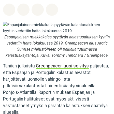
Jaa Whatsapp
Jaa Facebook
Jaa Email
Share on Bluesky
Espanjalaisen miekkakalaa pyytävän kalastusaluksen kyytiin
vedettiin haita lokakuussa 2019. Greenpeacen alus Arctic
Sunrise miehistöineen oli paikalla tutkimassa
kalastuskäytäntöjä. Kuva: Tommy Trenchard / Greenpeace.
Tänään julkaistu
Greenpeacen uusi selvitys
paljastaa,
että Espanjan ja Portugalin kalastuslaivastot
harjoittavat luonnolle vahingollista
pitkäsiimakalastusta haiden lisääntymisalueilla
Pohjois-Atlantilla. Raportin mukaan Espanjan ja
Portugalin hallitukset ovat myös aktiivisesti
vastustaneet yrityksiä parantaa kalastuksen säätelyä
alueella.