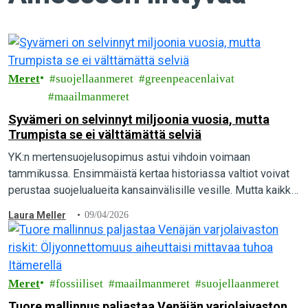
Meret
suojellaanmeret
greenpeacenlaivat
maailmanmeret
Syvämeri on selvinnyt miljoonia vuosia, mutta
Trumpista se ei välttämättä selviä
YK:n mertensuojelusopimus astui vihdoin voimaan
tammikussa. Ensimmäistä kertaa historiassa valtiot voivat
perustaa suojelualueita kansainvälisille vesille. Mutta kaikki
eivät toivo suojelua, siksi on toimittava.
Laura Meller
09/04/2026
Meret
fossiiliset
maailmanmeret
suojellaanmeret
Tuore mallinnus paljastaa Venäjän varjolaivaston