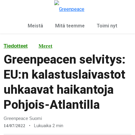
Ky
Valikko
Meistä
Mitä teemme
Toimi nyt
Tiedotteet
Meret
Greenpeacen selvitys:
EU:n kalastuslaivastot
uhkaavat haikantoja
Pohjois-Atlantilla
Greenpeace Suomi
•
Lukuaika 2 min
14/07/2022