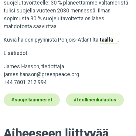
suojelutavoitteelle: 30 % planeettamme valtameristä
tulisi suojella vuoteen 2030 mennessä. Ilman
sopimusta 30 % suojelutavoitetta on lähes
mahdotonta saavuttaa.
Kuvia haiden pyynnistä Pohjois-Atlantilta
täällä
.
Lisätiedot:
James Hanson, tiedottaja
james.hanson@greenpeace.org
+44 7801 212 994
#
suojellaanmeret
#
teollinenkalastus
Aiheeseen liittyvää