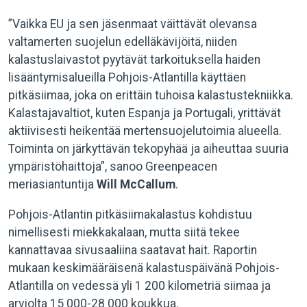
”Vaikka EU ja sen jäsenmaat väittävät olevansa
valtamerten suojelun edelläkävijöitä, niiden
kalastuslaivastot pyytävät tarkoituksella haiden
lisääntymisalueilla Pohjois-Atlantilla käyttäen
pitkäsiimaa, joka on erittäin tuhoisa kalastustekniikka.
Kalastajavaltiot, kuten Espanja ja Portugali, yrittävät
aktiivisesti heikentää mertensuojelutoimia alueella.
Toiminta on järkyttävän tekopyhää ja aiheuttaa suuria
ympäristöhaittoja”, sanoo Greenpeacen
meriasiantuntija
Will McCallum
.
Pohjois-Atlantin pitkäsiimakalastus kohdistuu
nimellisesti miekkakalaan, mutta siitä tekee
kannattavaa sivusaaliina saatavat hait. Raportin
mukaan keskimääräisenä kalastuspäivänä Pohjois-
Atlantilla on vedessä yli 1 200 kilometriä siimaa ja
arviolta 15 000-28 000 koukkua.