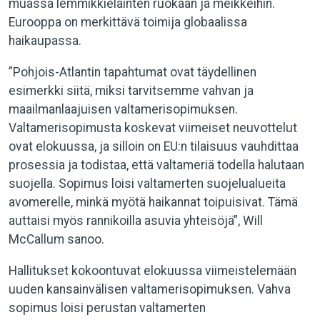
muassa lemmikkieläinten ruokaan ja meikkeihin.
Eurooppa on merkittävä toimija globaalissa
haikaupassa.
”Pohjois-Atlantin tapahtumat ovat täydellinen
esimerkki siitä, miksi tarvitsemme vahvan ja
maailmanlaajuisen valtamerisopimuksen.
Valtamerisopimusta koskevat viimeiset neuvottelut
ovat elokuussa, ja silloin on EU:n tilaisuus vauhdittaa
prosessia ja todistaa, että valtameriä todella halutaan
suojella. Sopimus loisi valtamerten suojelualueita
avomerelle, minkä myötä haikannat toipuisivat. Tämä
auttaisi myös rannikoilla asuvia yhteisöjä”, Will
McCallum sanoo.
Hallitukset kokoontuvat elokuussa viimeistelemään
uuden kansainvälisen valtamerisopimuksen. Vahva
sopimus loisi perustan valtamerten