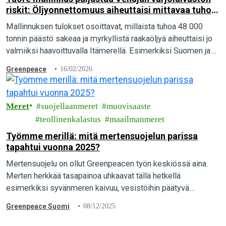
riskit: Öljyonnettomuus aiheuttaisi mittavaa tuhoa
Itämerellä
Mallinnuksen tulokset osoittavat, millaista tuhoa 48 000
tonnin päästö sakeaa ja myrkyllistä raakaöljyä aiheuttaisi jo
valmiiksi haavoittuvalla Itämerellä. Esimerkiksi Suomen ja
Viron välillä tapahtuva öljyvuoto aiheuttaisi mittavaa vahinkoa
Greenpeace
16/02/2026
lukuisilla luonnonsuojelualueilla ja peittäisi Helsingin ja
Espoo edustat öljyyn.
Meret
suojellaanmeret
muovisaaste
teollinenkalastus
maailmanmeret
Työmme merillä: mitä mertensuojelun parissa
tapahtui vuonna 2025?
Mertensuojelu on ollut Greenpeacen työn keskiössä aina.
Merten herkkää tasapainoa uhkaavat tällä hetkellä
esimerkiksi syvänmeren kaivuu, vesistöihin päätyvä
muovijäte, sekä teollinen kalastus ja eritoten tuhoisa
Greenpeace Suomi
08/12/2025
pohjatroolaus. Mitä näiden aiheiden parissa…