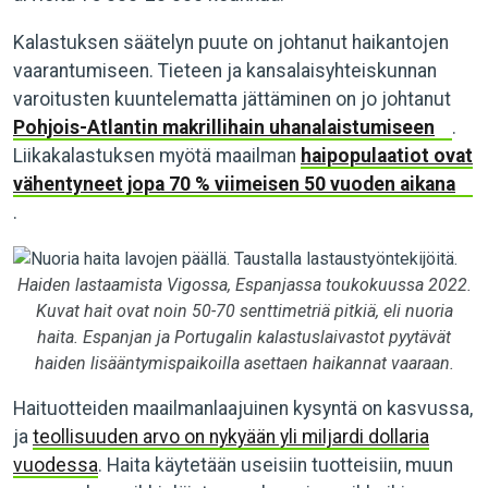
Kalastuksen säätelyn puute on johtanut haikantojen
vaarantumiseen. Tieteen ja kansalaisyhteiskunnan
varoitusten kuuntelematta jättäminen on jo johtanut
Pohjois-Atlantin makrillihain uhanalaistumiseen
.
Liikakalastuksen myötä maailman
haipopulaatiot ovat
vähentyneet jopa 70 % viimeisen 50 vuoden aikana
.
Haiden lastaamista Vigossa, Espanjassa toukokuussa 2022.
Kuvat hait ovat noin 50-70 senttimetriä pitkiä, eli nuoria
haita. Espanjan ja Portugalin kalastuslaivastot pyytävät
haiden lisääntymispaikoilla asettaen haikannat vaaraan.
Haituotteiden maailmanlaajuinen kysyntä on kasvussa,
ja
teollisuuden arvo on nykyään yli miljardi dollaria
vuodessa
. Haita käytetään useisiin tuotteisiin, muun