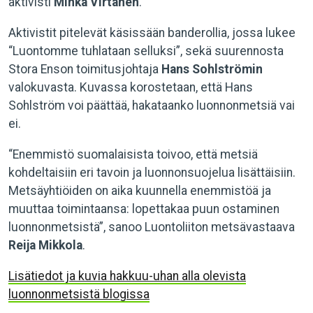
aktivisti
Minka Virtanen
.
Aktivistit pitelevät käsissään banderollia, jossa lukee
“Luontomme tuhlataan selluksi”, sekä suurennosta
Stora Enson toimitusjohtaja
Hans Sohlströmin
valokuvasta. Kuvassa korostetaan, että Hans
Sohlström voi päättää, hakataanko luonnonmetsiä vai
ei.
“Enemmistö suomalaisista toivoo, että metsiä
kohdeltaisiin eri tavoin ja luonnonsuojelua lisättäisiin.
Metsäyhtiöiden on aika kuunnella enemmistöä ja
muuttaa toimintaansa: lopettakaa puun ostaminen
luonnonmetsistä”, sanoo Luontoliiton metsävastaava
Reija Mikkola
.
Lisätiedot ja kuvia hakkuu-uhan alla olevista
luonnonmetsistä blogissa