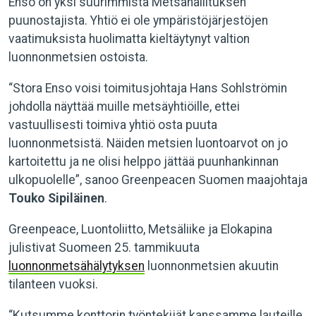
Enso on yksi suurimmista Metsähallituksen
puunostajista. Yhtiö ei ole ympäristöjärjestöjen
vaatimuksista huolimatta kieltäytynyt valtion
luonnonmetsien ostoista.
“Stora Enso voisi toimitusjohtaja Hans Sohlströmin
johdolla näyttää muille metsäyhtiöille, ettei
vastuullisesti toimiva yhtiö osta puuta
luonnonmetsistä. Näiden metsien luontoarvot on jo
kartoitettu ja ne olisi helppo jättää puunhankinnan
ulkopuolelle”, sanoo Greenpeacen Suomen maajohtaja
Touko Sipiläinen
.
Greenpeace, Luontoliitto, Metsäliike ja Elokapina
julistivat Suomeen 25. tammikuuta
luonnonmetsähälytyksen
luonnonmetsien akuutin
tilanteen vuoksi.
“Kutsumme konttorin työntekijät kanssamme lauteille