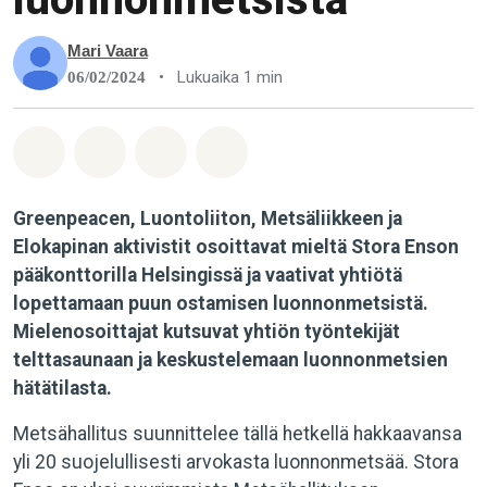
Mari Vaara
•
Lukuaika 1 min
06/02/2024
Jaa Whatsapp
Jaa Facebook
Jaa Email
Share on Bluesky
Greenpeacen, Luontoliiton, Metsäliikkeen ja
Elokapinan aktivistit osoittavat mieltä Stora Enson
pääkonttorilla Helsingissä ja vaativat yhtiötä
lopettamaan puun ostamisen luonnonmetsistä.
Mielenosoittajat kutsuvat yhtiön työntekijät
telttasaunaan ja keskustelemaan luonnonmetsien
hätätilasta.
Metsähallitus suunnittelee tällä hetkellä hakkaavansa
yli 20 suojelullisesti arvokasta luonnonmetsää. Stora