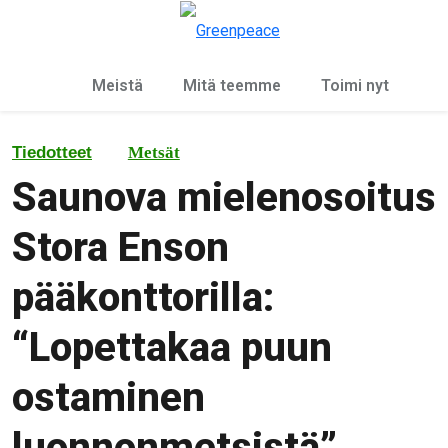
Ky
Valikko
Meistä
Mitä teemme
Toimi nyt
Tiedotteet
Metsät
Saunova mielenosoitus
Stora Enson
pääkonttorilla:
“Lopettakaa puun
ostaminen
luonnonmetsistä”