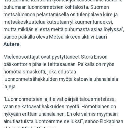
puhumaan luonnonmetsien kohtalosta. Suomen
metsäluonnon pelastamisella on tulenpalava kiire ja
metsäkeskustelua kutsutaan ylikuumentuneeksi,
mutta mikään ei estä meitä puhumasta asiaa löylyssä”,
sanoo paikalla oleva Metsäliikkeen aktiivi
Lauri
Autere.
Mielenosoittajat ovat pystyttäneet Stora Enson
pääkonttorin pihalle telttasaunan. Paikalla on myös
hömötiaismaskotti, joka edustaa
luonnonmetsähakkuiden myötä katoavia uhanalaisia
lajeja.
“Luonnonmetsien lajit eivät pärjää talousmetsissä,
vaan ne katoavat hakkuiden myötä. Hömötiainen on
nykyään erittäin uhanalainen. En ole valmis myymään
ainutlaatuista luontoamme selluksi”, sanoo Elokapinan