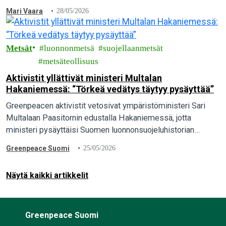
Mari Vaara
28/05/2026
Metsät
luonnonmetsä
suojellaanmetsät
metsäteollisuus
Aktivistit yllättivät ministeri Multalan
Hakaniemessä: “Törkeä vedätys täytyy pysäyttää”
Greenpeacen aktivistit vetosivat ympäristöministeri Sari
Multalaan Paasitornin edustalla Hakaniemessä, jotta
ministeri pysäyttäisi Suomen luonnonsuojeluhistorian
suurimman vedätyksen ja pelastaisi luonnonmetsät. “Maa- ja
Greenpeace Suomi
25/05/2026
metsätalousministeriön valmistelema törkeä vedätys täytyy
pysäyttää. Ympäristöministeri Sari Multalalla…
Näytä kaikki artikkelit
Greenpeace Suomi