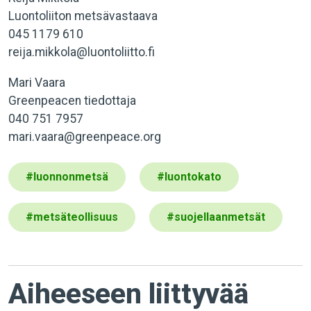
Luontoliiton metsävastaava
045 1179 610
reija.mikkola@luontoliitto.fi
Mari Vaara
Greenpeacen tiedottaja
040 751 7957
mari.vaara@greenpeace.org
#
luonnonmetsä
#
luontokato
#
metsäteollisuus
#
suojellaanmetsät
Aiheeseen liittyvää