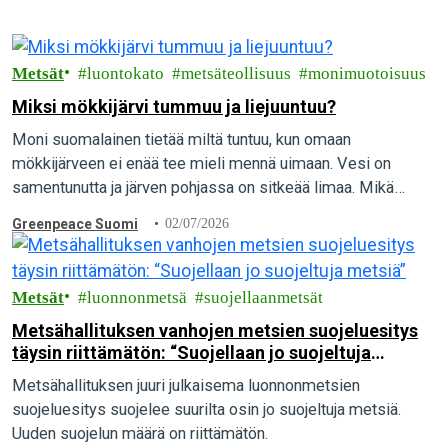
Metsät
luontokato
metsäteollisuus
monimuotoisuus
Miksi mökkijärvi tummuu ja liejuuntuu?
Moni suomalainen tietää miltä tuntuu, kun omaan
mökkijärveen ei enää tee mieli mennä uimaan. Vesi on
samentunutta ja järven pohjassa on sitkeää limaa. Mikä
aiheuttaa vesien pilaantumista, ja mitä yksittäinen…
Greenpeace Suomi
02/07/2026
Metsät
luonnonmetsä
suojellaanmetsät
Metsähallituksen vanhojen metsien suojeluesitys
täysin riittämätön: “Suojellaan jo suojeltuja
metsiä”
Metsähallituksen juuri julkaisema luonnonmetsien
suojeluesitys suojelee suurilta osin jo suojeltuja metsiä.
Uuden suojelun määrä on riittämätön.